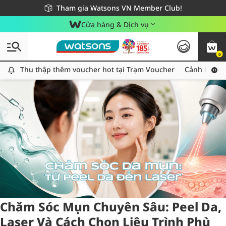
Giao hàng nhanh 24h - Áp dụng khu vực TP. Hồ Chí Minh
Miễn phí giao hàng cho đơn hàng từ 249,000Đ
Tham gia Watsons VN Member Club!
Cửa hàng & Dịch vụ
0
Tag:
peel da
2 item(s) found
Thu thập thêm voucher hot tại Trạm Voucher
Thu thập thêm voucher hot tại Trạm Voucher
Cảnh báo An
Chăm Sóc Mụn Chuyên Sâu: Peel Da,
Laser Và Cách Chọn Liệu Trình Phù