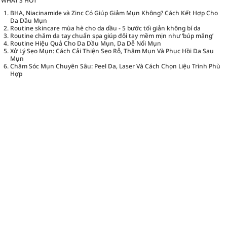
WHAT’S HOT
BHA, Niacinamide và Zinc Có Giúp Giảm Mụn Không? Cách Kết Hợp Cho
Da Dầu Mụn
Routine skincare mùa hè cho da dầu - 5 bước tối giản không bí da
Routine chăm da tay chuẩn spa giúp đôi tay mềm mịn như ‘búp măng’
Routine Hiệu Quả Cho Da Dầu Mụn, Da Dễ Nổi Mụn
Xử Lý Sẹo Mụn: Cách Cải Thiện Sẹo Rỗ, Thâm Mụn Và Phục Hồi Da Sau
Mụn
Chăm Sóc Mụn Chuyên Sâu: Peel Da, Laser Và Cách Chọn Liệu Trình Phù
Hợp