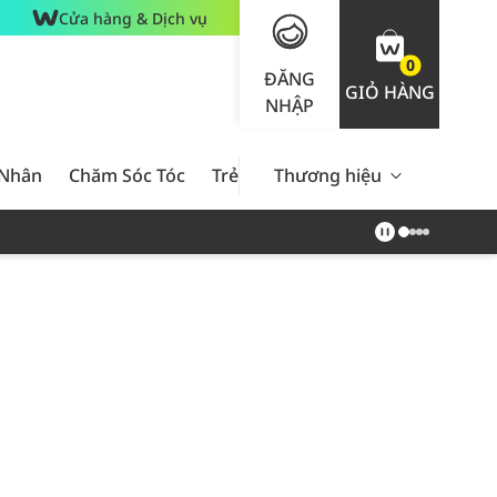
Cửa hàng & Dịch vụ
0
ĐĂNG
GIỎ HÀNG
NHẬP
 Nhân
Chăm Sóc Tóc
Trẻ Em
Thương hiệu
Nam Giới
Chăm Sóc 