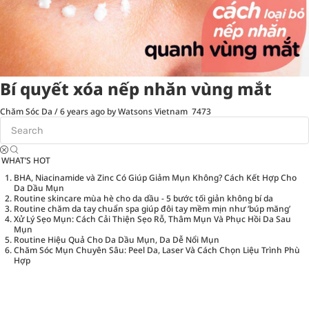
Bí quyết xóa nếp nhăn vùng mắt
Chăm Sóc Da
/
6 years ago
by Watsons Vietnam
7473
WHAT’S HOT
BHA, Niacinamide và Zinc Có Giúp Giảm Mụn Không? Cách Kết Hợp Cho
Da Dầu Mụn
Routine skincare mùa hè cho da dầu - 5 bước tối giản không bí da
Routine chăm da tay chuẩn spa giúp đôi tay mềm mịn như ‘búp măng’
Xử Lý Sẹo Mụn: Cách Cải Thiện Sẹo Rỗ, Thâm Mụn Và Phục Hồi Da Sau
Mụn
Routine Hiệu Quả Cho Da Dầu Mụn, Da Dễ Nổi Mụn
Chăm Sóc Mụn Chuyên Sâu: Peel Da, Laser Và Cách Chọn Liệu Trình Phù
Hợp