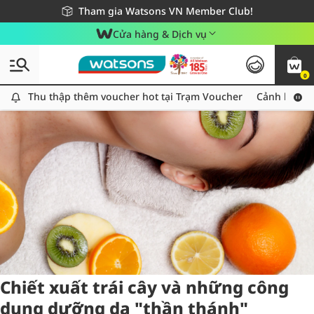
Giao hàng nhanh 24h - Áp dụng khu vực TP. Hồ Chí Minh
Miễn phí giao hàng cho đơn hàng từ 249,000Đ
Tham gia Watsons VN Member Club!
Cửa hàng & Dịch vụ
0
Tag:
lão hóa
3 item(s) found
Thu thập thêm voucher hot tại Trạm Voucher
Thu thập thêm voucher hot tại Trạm Voucher
Cảnh báo An
Chiết xuất trái cây và những công
dụng dưỡng da "thần thánh"