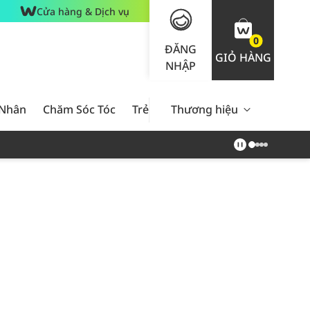
Cửa hàng & Dịch vụ
0
ĐĂNG
GIỎ HÀNG
NHẬP
 Nhân
Chăm Sóc Tóc
Trẻ Em
Thương hiệu
Nam Giới
Chăm Sóc 