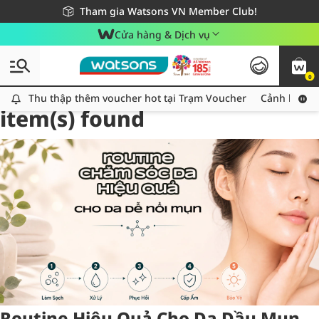
Giao hàng nhanh 24h - Áp dụng khu vực TP. Hồ Chí Minh
Miễn phí giao hàng cho đơn hàng từ 249,000Đ
Tham gia Watsons VN Member Club!
Cửa hàng & Dịch vụ
0
Tag:
chăm sóc da mụn
8
Thu thập thêm voucher hot tại Trạm Voucher
Thu thập thêm voucher hot tại Trạm Voucher
Cảnh báo An
item(s) found
Routine Hiệu Quả Cho Da Dầu Mụn,