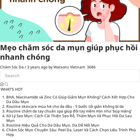
Mẹo chăm sóc da mụn giúp phục hồi
nhanh chóng
Chăm Sóc Da
/
3 years ago
by Watsons Vietnam
3686
WHAT’S HOT
BHA, Niacinamide và Zinc Có Giúp Giảm Mụn Không? Cách Kết Hợp Cho
Da Dầu Mụn
Routine skincare mùa hè cho da dầu - 5 bước tối giản không bí da
Routine chăm da tay chuẩn spa giúp đôi tay mềm mịn như ‘búp măng’
Xử Lý Sẹo Mụn: Cách Cải Thiện Sẹo Rỗ, Thâm Mụn Và Phục Hồi Da Sau
Mụn
Routine Hiệu Quả Cho Da Dầu Mụn, Da Dễ Nổi Mụn
Chăm Sóc Mụn Chuyên Sâu: Peel Da, Laser Và Cách Chọn Liệu Trình Phù
Hợp