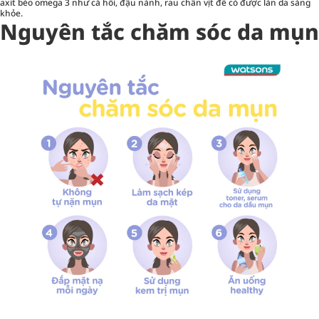
axit béo omega 3 như cá hồi, đậu nành, rau chân vịt để có được làn da sáng
khỏe.
Nguyên tắc chăm sóc da mụn