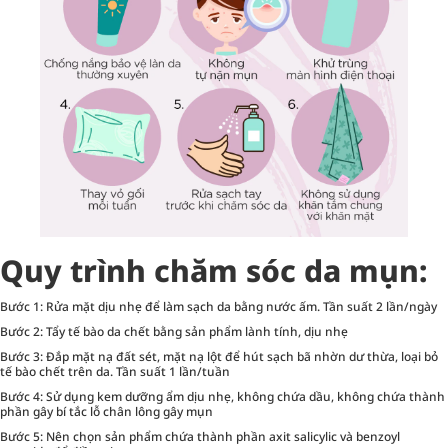
Quy trình chăm sóc da mụn:
Bước 1: Rửa mặt dịu nhẹ để làm sạch da bằng nước ấm. Tần suất 2 lần/ngày
Bước 2: Tẩy tế bào da chết bằng sản phẩm lành tính, dịu nhẹ
Bước 3: Đắp mặt nạ đất sét, mặt nạ lột để hút sạch bã nhờn dư thừa, loại bỏ
tế bào chết trên da. Tần suất 1 lần/tuần
Bước 4: Sử dụng kem dưỡng ẩm dịu nhẹ, không chứa dầu, không chứa thành
phần gây bí tắc lỗ chân lông gây mụn
Bước 5: Nên chọn sản phẩm chứa thành phần axit salicylic và benzoyl