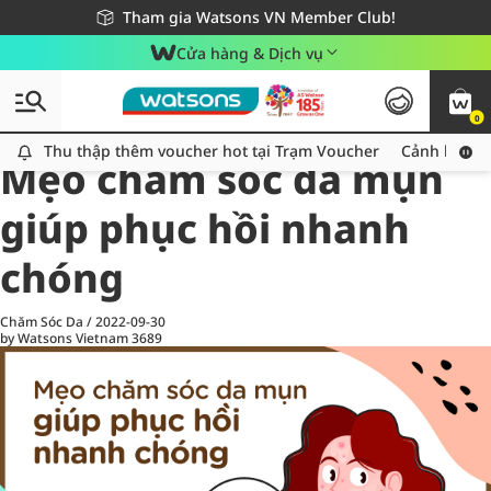
Giao hàng nhanh 24h - Áp dụng khu vực TP. Hồ Chí Minh
Miễn phí giao hàng cho đơn hàng từ 249,000Đ
Tham gia Watsons VN Member Club!
Cửa hàng & Dịch vụ
0
All
Chăm Sóc Cá Nhân
Ch
Thu thập thêm voucher hot tại Trạm Voucher
Thu thập thêm voucher hot tại Trạm Voucher
Cảnh báo An
Mẹo chăm sóc da mụn
giúp phục hồi nhanh
chóng
Chăm Sóc Da
/
2022-09-30
by Watsons Vietnam
3689