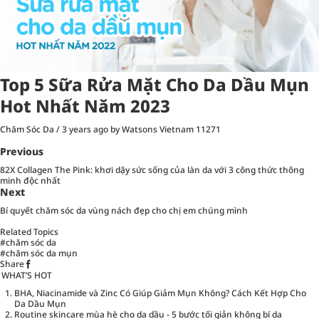
Top 5 Sữa Rửa Mặt Cho Da Dầu Mụn
Hot Nhất Năm 2023
Chăm Sóc Da
/
3 years ago
by Watsons Vietnam
11271
Previous
82X Collagen The Pink: khơi dậy sức sống của làn da với 3 công thức thông
minh độc nhất
Next
Bí quyết chăm sóc da vùng nách đẹp cho chị em chúng mình
Related Topics
#chăm sóc da
#chăm sóc da mụn
Share
WHAT’S HOT
BHA, Niacinamide và Zinc Có Giúp Giảm Mụn Không? Cách Kết Hợp Cho
Da Dầu Mụn
Routine skincare mùa hè cho da dầu - 5 bước tối giản không bí da