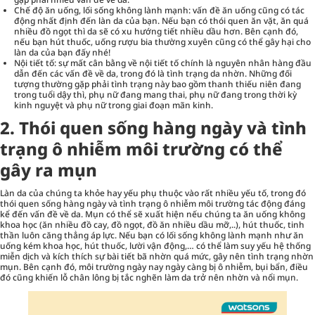
Chế độ ăn uống, lối sống không lành mạnh: vấn đề ăn uống cũng có tác
động nhất định đến làn da của bạn. Nếu bạn có thói quen ăn vặt, ăn quá
nhiều đồ ngọt thì da sẽ có xu hướng tiết nhiều dầu hơn. Bên cạnh đó,
nếu bạn hút thuốc, uống rượu bia thường xuyên cũng có thể gây hại cho
làn da của bạn đấy nhé!
Nội tiết tố: sự mất cân bằng về nội tiết tố chính là nguyên nhân hàng đầu
dẫn đến các vấn đề về da, trong đó là tình trạng da nhờn. Những đối
tượng thường gặp phải tình trạng này bao gồm thanh thiếu niên đang
trong tuổi dậy thì, phụ nữ đang mang thai, phụ nữ đang trong thời kỳ
kinh nguyệt và phụ nữ trong giai đoạn mãn kinh.
2. Thói quen sống hàng ngày và tình
trạng ô nhiễm môi trường có thể
gây ra mụn
Làn da của chúng ta khỏe hay yếu phụ thuộc vào rất nhiều yếu tố, trong đó
thói quen sống hàng ngày và tình trạng ô nhiễm môi trường tác động đáng
kể đến vấn đề về da. Mụn có thể sẽ xuất hiện nếu chúng ta ăn uống không
khoa học (ăn nhiều đồ cay, đồ ngọt, đồ ăn nhiều dầu mỡ,..), hút thuốc, tinh
thần luôn căng thẳng áp lực. Nếu bạn có lối sống không lành mạnh như ăn
uống kém khoa học, hút thuốc, lười vận động,… có thể làm suy yếu hệ thống
miễn dịch và kích thích sự bài tiết bã nhờn quá mức, gây nên tình trạng nhờn
mụn. Bên cạnh đó, môi trường ngày nay ngày càng bị ô nhiễm, bụi bẩn, điều
đó cũng khiến lỗ chân lông bị tắc nghẽn làm da trở nên nhờn và nổi mụn.