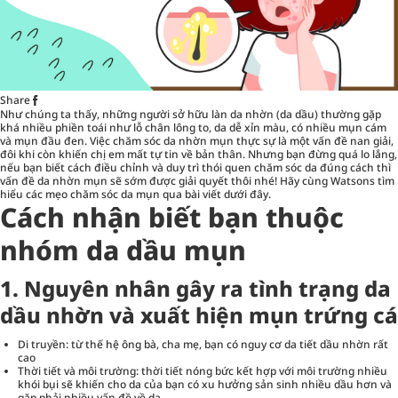
Share
Như chúng ta thấy, những người sở hữu làn da nhờn (da dầu) thường gặp
khá nhiều phiền toái như lỗ chân lông to, da dễ xỉn màu, có nhiều mụn cám
và mụn đầu đen. Việc chăm sóc da nhờn mụn thực sự là một vấn đề nan giải,
đôi khi còn khiến chị em mất tự tin về bản thân. Nhưng bạn đừng quá lo lắng,
nếu bạn biết cách điều chỉnh và duy trì thói quen chăm sóc da đúng cách thì
vấn đề da nhờn mụn sẽ sớm được giải quyết thôi nhé! Hãy cùng Watsons tìm
hiểu các mẹo
chăm sóc da mụn
qua bài viết dưới đây.
Cách nhận biết bạn thuộc
nhóm da dầu mụn
1. Nguyên nhân gây ra tình trạng da
dầu nhờn và xuất hiện mụn trứng cá
Di truyền: từ thế hệ ông bà, cha mẹ, bạn có nguy cơ da tiết dầu nhờn rất
cao
Thời tiết và môi trường: thời tiết nóng bức kết hợp với môi trường nhiều
khói bụi sẽ khiến cho da của bạn có xu hưởng sản sinh nhiều dầu hơn và
gặp phải nhiều vấn đề về da.