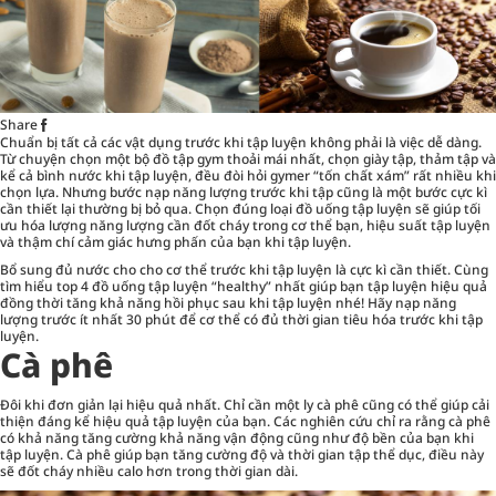
Share
Chuẩn bị tất cả các vật dụng trước khi
tập luyện
không phải là việc dễ dàng.
Từ chuyện chọn một bộ đồ tập gym thoải mái nhất, chọn giày tập, thảm tập và
kể cả bình nước khi tập luyện, đều đòi hỏi gymer “tốn chất xám” rất nhiều khi
chọn lựa. Nhưng bước nạp năng lượng trước khi tập cũng là một bước cực kì
cần thiết lại thường bị bỏ qua. Chọn đúng loại đồ uống tập luyện sẽ giúp tối
ưu hóa lượng năng lượng cần đốt cháy trong cơ thể bạn, hiệu suất tập luyện
và thậm chí cảm giác hưng phấn của bạn khi tập luyện.
Bổ sung đủ nước cho cho cơ thể trước khi tập luyện là cực kì cần thiết. Cùng
tìm hiểu top 4 đồ uống tập luyện “healthy” nhất giúp bạn tập luyện hiệu quả
đồng thời tăng khả năng hồi phục sau khi tập luyện nhé! Hãy nạp năng
lượng trước ít nhất 30 phút để cơ thể có đủ thời gian tiêu hóa trước khi tập
luyện.
Cà phê
Đôi khi đơn giản lại hiệu quả nhất. Chỉ cần một ly cà phê cũng có thể giúp cải
thiện đáng kể hiệu quả tập luyện của bạn. Các nghiên cứu chỉ ra rằng cà phê
có khả năng tăng cường khả năng vận động cũng như độ bền của bạn khi
tập luyện. Cà phê giúp bạn tăng cường độ và thời gian tập thể dục, điều này
sẽ đốt cháy nhiều calo hơn trong thời gian dài.