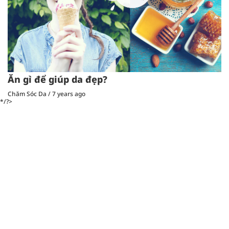
Ăn gì để giúp da đẹp?
Chăm Sóc Da
/
7 years ago
*/?>