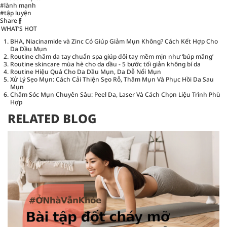
#lành mạnh
#tập luyện
Share
WHAT’S HOT
BHA, Niacinamide và Zinc Có Giúp Giảm Mụn Không? Cách Kết Hợp Cho
Da Dầu Mụn
Routine chăm da tay chuẩn spa giúp đôi tay mềm mịn như ‘búp măng’
Routine skincare mùa hè cho da dầu - 5 bước tối giản không bí da
Routine Hiệu Quả Cho Da Dầu Mụn, Da Dễ Nổi Mụn
Xử Lý Sẹo Mụn: Cách Cải Thiện Sẹo Rỗ, Thâm Mụn Và Phục Hồi Da Sau
Mụn
Chăm Sóc Mụn Chuyên Sâu: Peel Da, Laser Và Cách Chọn Liệu Trình Phù
Hợp
RELATED BLOG