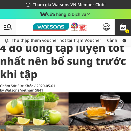
Giao hàng nhanh 24h - Áp dụng khu vực TP. Hồ Chí Minh
Miễn phí giao hàng cho đơn hàng từ 249,000Đ
Tham gia Watsons VN Member Club!
Cửa hàng & Dịch vụ
0
All
Chăm Sóc Cá Nhân
Ch
Thu thập thêm voucher hot tại Trạm Voucher
Thu thập thêm voucher hot tại Trạm Voucher
Cảnh báo An
4 đồ uống tập luyện tốt
nhất nên bổ sung trước
khi tập
Chăm Sóc Sức Khỏe
/
2020-05-01
by Watsons Vietnam
5841