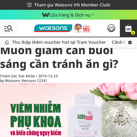
Giao hàng nhanh 24h - Áp dụng khu vực TP. Hồ Chí Minh
Miễn phí giao hàng cho đơn hàng từ 249,000Đ
Tham gia Watsons VN Member Club!
Cửa hàng & Dịch vụ
0
All
Chăm Sóc Cá Nhân
Ch
Thu thập thêm voucher hot tại Trạm Voucher
Thu thập thêm voucher hot tại Trạm Voucher
Cảnh báo An
Muốn giảm cân buổi
sáng cần tránh ăn gì?
Chăm Sóc Sức Khỏe
/
2019-12-23
by Watsons Vietnam
12241