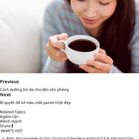
Previous
Cách dưỡng ẩm da cho dân văn phòng
Next
Bí quyết để kẻ màu mắt pastel thật đẹp
Related Topics
#giảm cân
#lành mạnh
Share
WHAT’S HOT
BHA, Niacinamide và Zinc Có Giúp Giảm Mụn Không? Cách Kết Hợp Cho