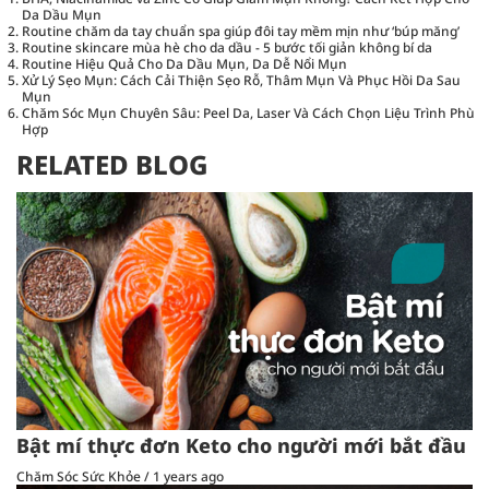
Da Dầu Mụn
Routine chăm da tay chuẩn spa giúp đôi tay mềm mịn như ‘búp măng’
Routine skincare mùa hè cho da dầu - 5 bước tối giản không bí da
Routine Hiệu Quả Cho Da Dầu Mụn, Da Dễ Nổi Mụn
Xử Lý Sẹo Mụn: Cách Cải Thiện Sẹo Rỗ, Thâm Mụn Và Phục Hồi Da Sau
Mụn
Chăm Sóc Mụn Chuyên Sâu: Peel Da, Laser Và Cách Chọn Liệu Trình Phù
Hợp
RELATED BLOG
Bật mí thực đơn Keto cho người mới bắt đầu
Chăm Sóc Sức Khỏe
/
1 years ago