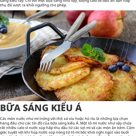
sáng kiểu tây. Chỉ với một bữa sáng như vậy, lượng calo và dầu ăn bạn hấp
thụ đã vượt ra khỏi ngưỡng cho phép.
BỮA SÁNG KIỂU Á
Các món nước như mì trứng với thịt xá xíu hoặc hủ tíu là những lựa chọn
hàng đầu cho các tín đồ của bữa sáng kiểu Á. Một tô mì nước như vậy chứa
rất nhiều calo vì nước súp hấp thu dầu từ các sợi mì và các món ăn kèm. Cảm
giác tuyệt vời khi húp nước súp nóng từ tô mì bốc khói nghi ngút vào buổi