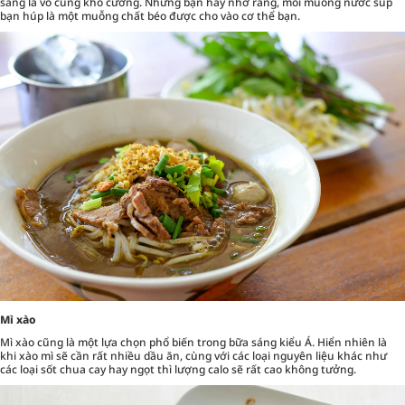
sáng là vô cùng khó cưỡng. Nhưng bạn hãy nhớ rằng, mỗi muỗng nước súp
bạn húp là một muỗng chất béo được cho vào cơ thể bạn.
Mì xào
Mì xào cũng là một lựa chọn phổ biến trong bữa sáng kiểu Á. Hiển nhiên là
khi xào mì sẽ cần rất nhiều dầu ăn, cùng với các loại nguyên liệu khác như
các loại sốt chua cay hay ngọt thì lượng calo sẽ rất cao không tưởng.