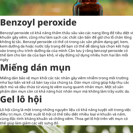
Benzoyl peroxide
Benzoyl peroxide có khả năng thẩm thấu sâu vào các nang lông để tiêu diệt vi
khuẩn gây viêm, cũng như làm sạch các chất cặn bẩn để giữ cho lỗ chân lông
không bị tắc. Benzoyl peroxide có thể có trong các sản phẩm dạng gel, kem,
kem dưỡng da hoặc nước tẩy trang để bạn có thể dễ dàng lựa chọn kết hợp
vào trong chu trình dưỡng da của mình Cần lưu ý rằng benzoyl peroxide có
thể làm cho làn da của bạn khô, vì vậy đừng sử dụng nhiều hơn hai lần mỗi
ngày
Miếng dán mụn
Miếng dán bảo vệ mụn khỏi các tác nhân gây viêm nhiễm trong môi trường
như bụi bẩn và kể cả bàn tay của chúng ta. Dán mụn cũng giúp hấp thụ các
dịch mủ và dầu thừa từ vùng bị viêm xung quanh nhân mụn. Một số sản
phẩm dán mụn còn có khả năng hút nhân mụn mà không làm trầy xước da.
Gel lô hội
Lô hội cũng là một trong những nguyên liệu có khả năng tuyệt với trong việc
điều trị mụn. Chiết xuất lô hội có thể tiêu diệt nhiều loại vi khuẩn và nấm,
cùng đặc tính kháng khuẩn và chống viêm. Thoa gel lô hội trên vết mụn có
thể giúp làm giảm các vết sưng đỏ