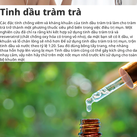
Tinh dầu tràm trà
Các đặc tính chống viêm và kháng khuẩn của tinh dầu tràm trà làm cho tràm
trà trở thành một phương thuốc siêu phổ biến trong việc điều trị mụn. Một
nghiên cứu đã chỉ ra rằng khi kết hợp sử dụng tinh dầu tràm trà và
resveratrol (chất chống oxy hóa có trong vỏ nho), da mặt bạn sẽ có ít dầu, vi
khuẩn và lỗ chân lông sẽ nhỏ hơn Để sử dụng tinh dầu tràm trà trị mụn, trộn
tinh dầu và nước theo tỷ lệ 1:20. Sau đó dùng bông tẩy trang, nhẹ nhàng
thoa hỗn hợp lên vùng bị mụn Tinh dầu tràm cũng có thể gây kích ứng cho da
nhạy cảm, vậy nên hãy thử trên một nốt mụn nhỏ trước khi sử dụng cho toàn
bộ khuôn mặt