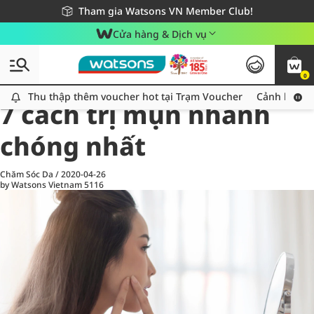
Giao hàng nhanh 24h - Áp dụng khu vực TP. Hồ Chí Minh
Miễn phí giao hàng cho đơn hàng từ 249,000Đ
Tham gia Watsons VN Member Club!
Cửa hàng & Dịch vụ
0
All
Chăm Sóc Cá Nhân
Ch
Thu thập thêm voucher hot tại Trạm Voucher
Thu thập thêm voucher hot tại Trạm Voucher
Cảnh báo An
7 cách trị mụn nhanh
chóng nhất
Chăm Sóc Da
/
2020-04-26
by Watsons Vietnam
5116