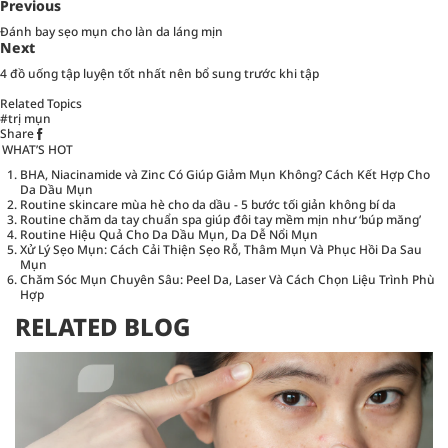
Previous
Đánh bay sẹo mụn cho làn da láng mịn
Next
4 đồ uống tập luyện tốt nhất nên bổ sung trước khi tập
Related Topics
#trị mụn
Share
WHAT’S HOT
BHA, Niacinamide và Zinc Có Giúp Giảm Mụn Không? Cách Kết Hợp Cho
Da Dầu Mụn
Routine skincare mùa hè cho da dầu - 5 bước tối giản không bí da
Routine chăm da tay chuẩn spa giúp đôi tay mềm mịn như ‘búp măng’
Routine Hiệu Quả Cho Da Dầu Mụn, Da Dễ Nổi Mụn
Xử Lý Sẹo Mụn: Cách Cải Thiện Sẹo Rỗ, Thâm Mụn Và Phục Hồi Da Sau
Mụn
Chăm Sóc Mụn Chuyên Sâu: Peel Da, Laser Và Cách Chọn Liệu Trình Phù
Hợp
RELATED BLOG