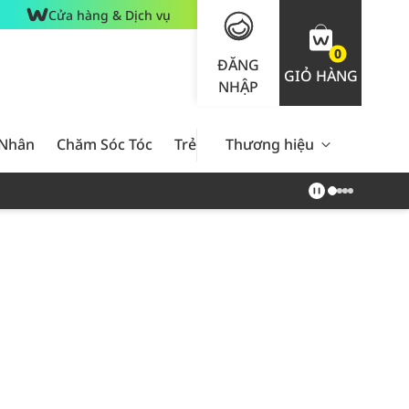
Cửa hàng & Dịch vụ
0
ĐĂNG
GIỎ HÀNG
NHẬP
 Nhân
Chăm Sóc Tóc
Trẻ Em
Thương hiệu
Nam Giới
Chăm Sóc 