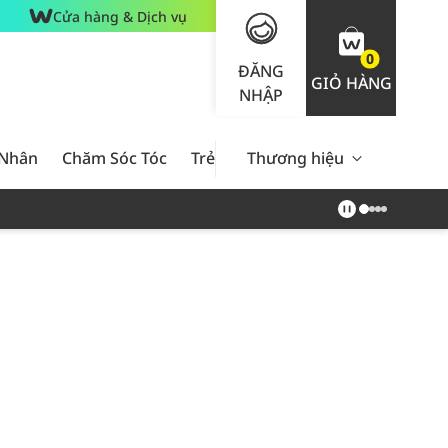
Cửa hàng & Dịch vụ
0
ĐĂNG
GIỎ HÀNG
NHẬP
 Nhân
Chăm Sóc Tóc
Trẻ Em
Thương hiệu
Nam Giới
Chăm Sóc 