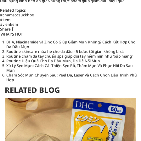
Đau bụng kinh nên ăn gì? Những thực phẩm giúp giảm đau hiệu quả
Related Topics
#chamsocsuckhoe
#kem
#vienkem
Share
WHAT’S HOT
BHA, Niacinamide và Zinc Có Giúp Giảm Mụn Không? Cách Kết Hợp Cho
Da Dầu Mụn
Routine skincare mùa hè cho da dầu - 5 bước tối giản không bí da
Routine chăm da tay chuẩn spa giúp đôi tay mềm mịn như ‘búp măng’
Routine Hiệu Quả Cho Da Dầu Mụn, Da Dễ Nổi Mụn
Xử Lý Sẹo Mụn: Cách Cải Thiện Sẹo Rỗ, Thâm Mụn Và Phục Hồi Da Sau
Mụn
Chăm Sóc Mụn Chuyên Sâu: Peel Da, Laser Và Cách Chọn Liệu Trình Phù
Hợp
RELATED BLOG