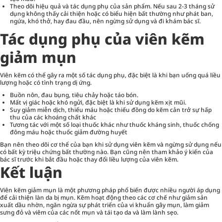
Theo dõi hiệu quả và tác dụng phụ của sản phẩm. Nếu sau 2-3 tháng sử
dụng không thấy cải thiện hoặc có biểu hiện bất thường như phát ban,
ngứa, khó thở, hay đau đầu, nên ngừng sử dụng và đi khám bác sĩ.
Tác dụng phụ của viên kẽm
giảm mụn
Viên kẽm có thể gây ra một số tác dụng phụ, đặc biệt là khi bạn uống quá liều
lượng hoặc có tình trạng dị ứng.
Buồn nôn, đau bụng, tiêu chảy hoặc táo bón.
Mất vị giác hoặc khó ngửi, đặc biệt là khi sử dụng kẽm xịt mũi.
Suy giảm miễn dịch, thiếu máu hoặc thiếu đồng do kẽm cản trở sự hấp
thu của các khoáng chất khác
Tương tác với một số loại thuốc khác như thuốc kháng sinh, thuốc chống
đông máu hoặc thuốc giảm đường huyết
Bạn nên theo dõi cơ thể của bạn khi sử dụng viên kẽm và ngừng sử dụng nếu
có bất kỳ triệu chứng bất thường nào. Bạn cũng nên tham khảo ý kiến của
bác sĩ trước khi bắt đầu hoặc thay đổi liều lượng của viên kẽm.
Kết luận
Viên kẽm giảm mụn là một phương pháp phổ biến được nhiều người áp dụng
để cải thiện làn da bị mụn. Kẽm hoạt động theo các cơ chế như giảm sản
xuất dầu nhờn, ngăn ngừa sự phát triển của vi khuẩn gây mụn, làm giảm
sưng đỏ và viêm của các nốt mụn và tái tạo da và làm lành sẹo.