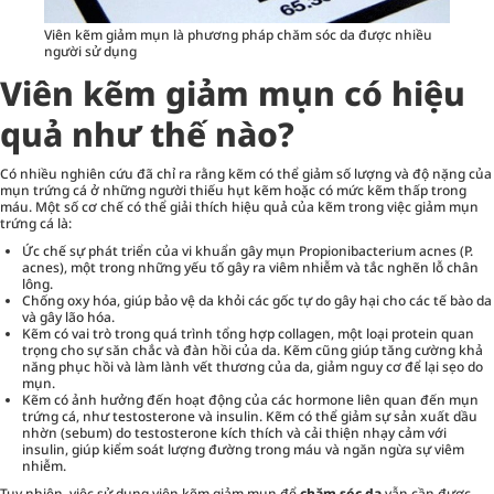
Viên kẽm giảm mụn là phương pháp chăm sóc da được nhiều
người sử dụng
Viên kẽm giảm mụn có hiệu
quả như thế nào?
Có nhiều nghiên cứu đã chỉ ra rằng kẽm có thể giảm số lượng và độ nặng của
mụn trứng cá ở những người thiếu hụt kẽm hoặc có mức kẽm thấp trong
máu. Một số cơ chế có thể giải thích hiệu quả của kẽm trong việc
giảm mụn
trứng cá là:
Ức chế sự phát triển của vi khuẩn gây mụn Propionibacterium acnes (P.
acnes), một trong những yếu tố gây ra viêm nhiễm và tắc nghẽn lỗ chân
lông.
Chống oxy hóa, giúp bảo vệ da khỏi các gốc tự do gây hại cho các tế bào da
và gây lão hóa.
Kẽm có vai trò trong quá trình tổng hợp collagen, một loại protein quan
trọng cho sự săn chắc và đàn hồi của da. Kẽm cũng giúp tăng cường khả
năng phục hồi và làm lành vết thương của da, giảm nguy cơ để lại sẹo do
mụn.
Kẽm có ảnh hưởng đến hoạt động của các hormone liên quan đến mụn
trứng cá, như testosterone và insulin. Kẽm có thể giảm sự sản xuất dầu
nhờn (sebum) do testosterone kích thích và cải thiện nhạy cảm với
insulin, giúp kiểm soát lượng đường trong máu và ngăn ngừa sự viêm
nhiễm.
Tuy nhiên, việc sử dụng viên kẽm giảm mụn để
chăm sóc da
vẫn cần được