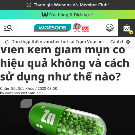
Giao hàng nhanh 24h - Áp dụng khu vực TP. Hồ Chí Minh
Miễn phí giao hàng cho đơn hàng từ 249,000Đ
Tham gia Watsons VN Member Club!
Cửa hàng & Dịch vụ
0
All
Chăm Sóc Cá Nhân
Ch
Thu thập thêm voucher hot tại Trạm Voucher
Thu thập thêm voucher hot tại Trạm Voucher
Cảnh báo An
Viên kẽm giảm mụn có
hiệu quả không và cách
sử dụng như thế nào?
Chăm Sóc Sức Khỏe
/
2023-08-08
by Watsons Vietnam
3298