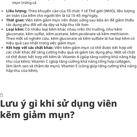
mụn trứng cá
Liều lượng:
Theo khuyến cáo của Tổ chức Y tế Thế giới (WHO), liều lượng
an toàn của kẽm cho người lớn là từ 15-45 mg/ngày.
Thời gian:
Viên kẽm giảm mụn nên được uống sau bữa ăn để giảm thiểu
tác dụng phụ đối với dạ dày và hấp thu tốt hơn
Loại kẽm:
Có nhiều loại kẽm khác nhau trên thị trường, như kẽm
gluconate, kẽm sulfat, kẽm acetate, kẽm picolinate và kẽm methionin.
Theo một số nghiên cứu, kẽm gluconate và kẽm sulfate là hai loại kẽm có
hiệu quả cao nhất trong việc giảm mụn.
Kết hợp với các chất khác:
Viên kẽm giảm mụn có thể được kết hợp với
các chất khác để tăng cường hiệu quả và giảm tác dụng phụ. Một số chất
có thể được kết hợp với kẽm là: Vitamin A (giúp tăng cường khả năng hấp
thu của kẽm); Vitamin C (giúp tăng cường khả năng tổng hợp collagen,
làm lành sẹo và thâm do mụn); Vitamin E (cũng giúp tăng cường khả năng
hấp thu của kẽm).
Lưu ý gì khi sử dụng viên
kẽm giảm mụn?