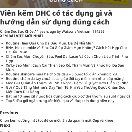
Viên kẽm DHC có tác dụng gì và
hướng dẫn sử dụng đúng cách
Chăm Sóc Sức Khỏe
/
1 years ago
by Watsons Vietnam
114295
XEM BÀI VIẾT MỚI NHẤT
Routine Hiệu Quả Cho Da Dầu Mụn, Da Dễ Nổi Mụn
BHA, Niacinamide và Zinc Có Giúp Giảm Mụn Không? Cách Kết Hợp Cho
Da Dầu Mụn
Chăm Sóc Mụn Chuyên Sâu: Peel Da, Laser Và Cách Chọn Liệu Trình Phù
Hợp
Xử Lý Sẹo Mụn: Cách Cải Thiện Sẹo Rỗ, Thâm Mụn Và Phục Hồi Da Sau
Mụn
Routine skincare mùa hè cho da dầu – 5 bước tối giản không bí da
Routine chăm da tay chuẩn spa giúp đôi tay mềm mịn như ‘búp măng’
Mẹo Giữ Quần Áo Thơm Lâu Như Ngoài Tiệm: Bí Quyết Đơn Giản Tại Nhà
Gợi Ý Quà Tặng Mother’s Day Tinh Tế: Khi Yêu Thương Được Chăm Sóc
Một Cách Dịu Dàng
Bật mí 10 mẹo xịt nước hoa đúng cách giúp cơ thể thơm lâu suốt ngày dài
Top 5 dầu gội ngăn rụng tóc hiệu quả và được tin dùng hiện nay
Previous
Chọn kem dưỡng mắt tốt để có một làn da quanh mắt đẹp và khỏe
Next