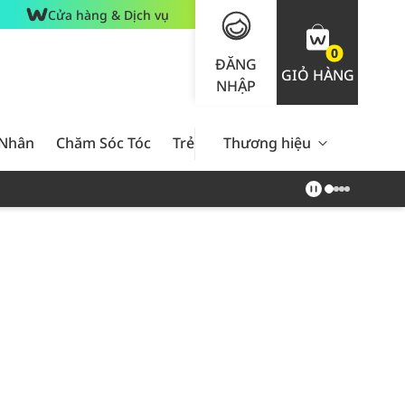
Cửa hàng & Dịch vụ
0
ĐĂNG
GIỎ HÀNG
NHẬP
 Nhân
Chăm Sóc Tóc
Trẻ Em
Thương hiệu
Nam Giới
Chăm Sóc 