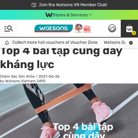
Free Shipping For Order From 249,000Đ
24h Fast delivery in Hồ Chí Minh City
Join the Watsons VN Member Club!
Stores & Services
0
All
Chăm Sóc Cá Nhân
Ch
Collect more hot vouchers at Voucher Zone
Collect more hot vouchers at Voucher Zone
Watsons Safety Al
Top 4 bài tập cùng dây
kháng lực
Chăm Sóc Sức Khỏe
/
2021-06-26
by Watsons Vietnam
2490