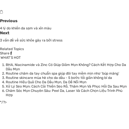
Previous
4 lý do khiến da sạm và xỉn màu
Next
3 vấn đề về sức khỏe gây ra bởi stress
Related Topics
Share
WHAT’S HOT
BHA, Niacinamide và Zinc Có Giúp Giảm Mụn Không? Cách Kết Hợp Cho Da
Dầu Mụn
Routine chăm da tay chuẩn spa giúp đôi tay mềm mịn như ‘búp măng’
Routine skincare mùa hè cho da dầu - 5 bước tối giản không bí da
Routine Hiệu Quả Cho Da Dầu Mụn, Da Dễ Nổi Mụn
Xử Lý Sẹo Mụn: Cách Cải Thiện Sẹo Rỗ, Thâm Mụn Và Phục Hồi Da Sau Mụn
Chăm Sóc Mụn Chuyên Sâu: Peel Da, Laser Và Cách Chọn Liệu Trình Phù
Hợp
*/?>