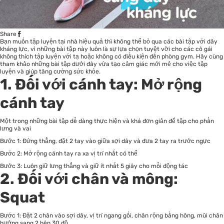
Share
Bạn muốn tập luyện tại nhà hiệu quả thì không thể bỏ qua các bài tập với dây
kháng lực, vì những bài tập này luôn là sự lựa chọn tuyệt vời cho các cô gái
không thích tập luyện với tạ hoặc không có điều kiện đến phòng gym. Hãy cùng
tham khảo những bài tập dưới đây vừa tạo cảm giác mới mẻ cho việc tập
luyện và giúp tăng cường
sức khỏe
.
1. Đối với cánh tay: Mở rộng
cánh tay
Một trong những bài tập dễ dàng thực hiện và khá đơn giản để tập cho phần
lưng và vai
Bước 1: Đứng thẳng, đặt 2 tay vào giữa sợi dây và đưa 2 tay ra trước ngực
Bước 2: Mở rộng cánh tay ra xa vị trí nhất có thể
Bước 3: Luôn giữ lưng thẳng và giữ ít nhất 5 giây cho mỗi động tác
2. Đối với chân và mông:
Squat
Bước 1: Đặt 2 chân vào sợi dây, vị trí ngang gối, chân rộng bằng hông, mũi chân
hướng sang 2 bên 30 độ.