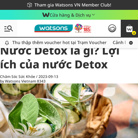
Giao hàng nhanh 24h - Áp dụng khu vực TP. Hồ Chí Minh
Miễn phí giao hàng cho đơn hàng từ 249,000Đ
Tham gia Watsons VN Member Club!
Cửa hàng & Dịch vụ
0
All
Chăm Sóc Cá Nhân
Ch
Thu thập thêm voucher hot tại Trạm Voucher
Thu thập thêm voucher hot tại Trạm Voucher
Cảnh báo An
Nước Detox là gì? Lợi
ích của nước Detox
Chăm Sóc Sức Khỏe
/
2023-09-13
by Watsons Vietnam
8343