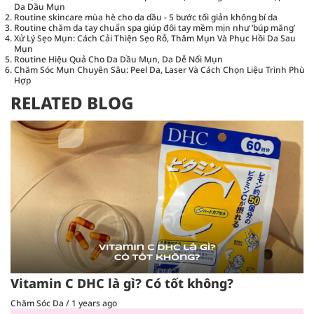
Da Dầu Mụn
Routine skincare mùa hè cho da dầu - 5 bước tối giản không bí da
Routine chăm da tay chuẩn spa giúp đôi tay mềm mịn như ‘búp măng’
Xử Lý Sẹo Mụn: Cách Cải Thiện Sẹo Rỗ, Thâm Mụn Và Phục Hồi Da Sau
Mụn
Routine Hiệu Quả Cho Da Dầu Mụn, Da Dễ Nổi Mụn
Chăm Sóc Mụn Chuyên Sâu: Peel Da, Laser Và Cách Chọn Liệu Trình Phù
Hợp
RELATED BLOG
Vitamin C DHC là gì? Có tốt không?
Chăm Sóc Da
/
1 years ago