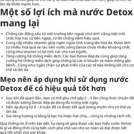
làn da khỏe mạnh hơn.
Một số lợi ích mà nước Detox
mang lại
Chống tác động xấu từ môi trường bên ngoài như ánh nắng mặt trời,
chất hóa học từ bên ngoài, từ đó chống viêm hiệu quả.
Cung cấp nhiều vitamin giúp ngăn ngừa tình trạng lão hóa da. Được làm
từ nhiều hoa quả và rau nên nước uống Detox chứa nhiều khoáng chất
cũng như vitamin có lợi tích cực cho con người.
Tăng cường hệ thống miễn dịch: Các loại Detox đẹp da cũng giúp tăng
cường hệ thống miễn dịch giúp chống lại các vi khuẩn và mầm mống gây
bệnh…Cũng như ngăn chặn sự phát triển của các tế bào không tốt cho cơ
thể và làn da.
Mẹo nên áp dụng khi sử dụng nước
Detox để có hiệu quả tốt hơn
Sau khi đã quen dần, bạn có thể pha chế gấp 2 – 3 lần công thức chuẩn để
có được lượng Detox đẹp da dùng đủ trong một ngày.
Nên áp dụng từ 3 – 4 tuần để có được kết quả mong muốn cho cơ thể và
làn da.
Gia tăng hương vị bằng lá bạc hà hoặc hạt chia,…cũng là những cách tốt.
Qua thông tin ở trên bài viết, hy vọng sẽ giúp được các bạn hiểu nước Detox
là gì và đồng thời cũng biết cách pha chế sao cho an toàn và đạt được kết
quả tốt nhất cho sức khỏe.