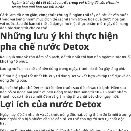
Ngâm trái cây đã cắt lát vào nước trong vài tiếng để các vitamin
trong hoa quả hòa tan với nước
Cách làm rất đơn giản, công thức chung là ngâm trái cây đã cắt lát vào nước
trong vài tiếng nhằm mục đích để các vitamin trong hoa quả được hòa tan
với nước. Sau đó bạn có thể sử dụng như một thực phẩm mỗi ngày để mang
đến tác dụng tốt cho cơ thể.
Những lưu ý khi thực hiện
pha chế nước Detox
Rau, quả mua về cần đảm bảo sạch, để tốt nhất thì bạn nên ngâm nước muối
khoảng 15 phút.
Lượng nước pha chế chỉ nên dùng trong ngày, tránh dư thừa gây lãng phí.
Để đạt hiệu quả tốt nhất khi duy trì dùng Detox kết hợp với tập thể dục và ăn
uống đúng bữa.
Bạn có thể pha chế Detox từ tối hôm trước sau đó bỏ vào tủ lạnh. Hôm sau
nên bỏ ra ngoài vài phút và nên uống trước bữa sáng từ 10 – 15 phút nhằm
thanh lọc cơ thể sau một đêm và giảm hấp thụ chất béo cho ngày mới.
Lợi ích của nước Detox
Ngày nay, đồ ăn nhanh và các thức uống độc hại, cộng thêm đó là môi trường
bên ngoài dần bị ô nhiễm dần sẽ dẫn tới cơ thể con người tích tụ chất độc
hại.
Sử dụng Detox giúp cơ thể xử lý và đào thải chất độc tốt hơn, giúp cơ thể và