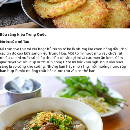
Bữa sáng kiểu Trung Quốc
Nước súp mì Tàu
Mì trứng và thịt xá xíu hoặc hủ tíu sa tế bò là những lựa chọn hàng đầu cho
các tín đồ của bữa sáng kiểu Trung Hoa. Một tô mì nước như vậy chứa rất
nhiều calo vì nước súp hấp thu dầu từ các sợi mì và các món ăn kèm. Cảm
giác tuyệt vời khi húp nước súp nóng từ tô mì bốc khói nghi ngút vào buổi
sáng là vô cùng khó cưỡng. Nhưng bạn hãy nhớ rằng, mỗi muỗng nước súp
bạn húp là một muỗng chất béo được cho vào cơ thể bạn.