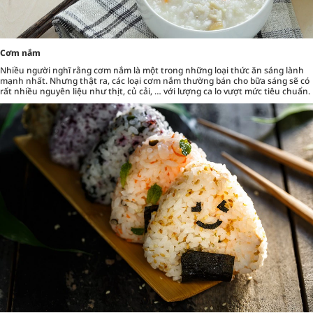
Cơm nắm
Nhiều người nghĩ rằng cơm nắm là một trong những loại thức ăn sáng lành
mạnh nhất. Nhưng thật ra, các loại cơm nắm thường bán cho bữa sáng sẽ có
rất nhiều nguyên liệu như thịt, củ cải, … với lượng ca lo vượt mức tiêu chuẩn.