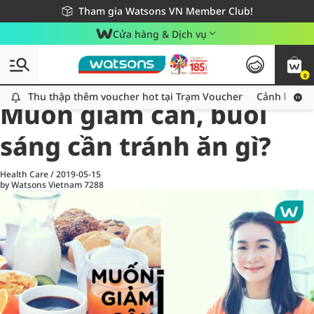
Giao hàng nhanh 24h - Áp dụng khu vực TP. Hồ Chí Minh
Miễn phí giao hàng cho đơn hàng từ 249,000Đ
Tham gia Watsons VN Member Club!
Cửa hàng & Dịch vụ
0
All
Health Care
La
Thu thập thêm voucher hot tại Trạm Voucher
Thu thập thêm voucher hot tại Trạm Voucher
Cảnh báo An
Muốn giảm cân, buổi
sáng cần tránh ăn gì?
Health Care
/
2019-05-15
by Watsons Vietnam
7288