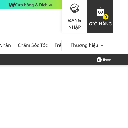
Cửa hàng & Dịch vụ
0
ĐĂNG
GIỎ HÀNG
NHẬP
 Nhân
Chăm Sóc Tóc
Trẻ Em
Thương hiệu
Nam Giới
Chăm Sóc 