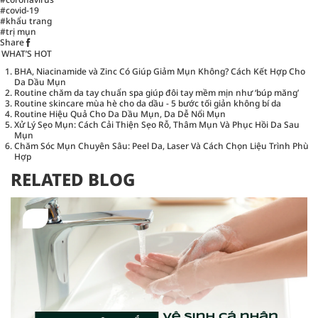
#covid-19
#khẩu trang
#trị mụn
Share
WHAT’S HOT
BHA, Niacinamide và Zinc Có Giúp Giảm Mụn Không? Cách Kết Hợp Cho
Da Dầu Mụn
Routine chăm da tay chuẩn spa giúp đôi tay mềm mịn như ‘búp măng’
Routine skincare mùa hè cho da dầu - 5 bước tối giản không bí da
Routine Hiệu Quả Cho Da Dầu Mụn, Da Dễ Nổi Mụn
Xử Lý Sẹo Mụn: Cách Cải Thiện Sẹo Rỗ, Thâm Mụn Và Phục Hồi Da Sau
Mụn
Chăm Sóc Mụn Chuyên Sâu: Peel Da, Laser Và Cách Chọn Liệu Trình Phù
Hợp
RELATED BLOG