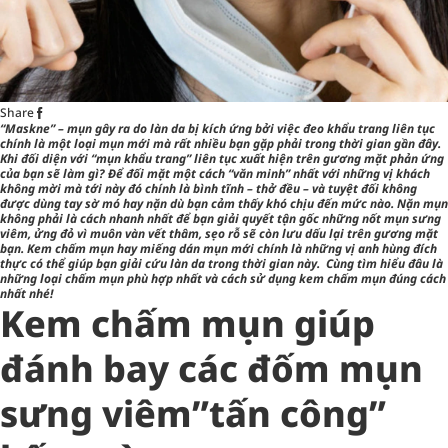
Share
“Maskne” – mụn gây ra do làn da bị kích ứng bởi việc đeo khẩu trang liên tục
chính là một loại mụn mới mà rất nhiều bạn gặp phải trong thời gian gần đây.
Khi đối diện với “mụn khẩu trang” liên tục xuất hiện trên gương mặt
phản ứng
của bạn sẽ làm gì? Để đối mặt một cách “văn minh” nhất với những vị khách
không mời mà tới này đó chính là bình tĩnh – thở đều – và tuyệt đối không
được dùng tay sờ mó hay nặn dù bạn cảm thấy khó chịu đến mức nào. Nặn mụn
không phải là cách nhanh nhất để bạn giải quyết tận gốc những nốt mụn sưng
viêm, ửng đỏ vì muôn vàn vết thâm, sẹo rỗ sẽ còn lưu dấu lại trên gương mặt
bạn. Kem chấm mụn hay miếng dán mụn mới chính là những vị anh hùng đích
thực có thể giúp bạn
giải cứu làn da trong thời gian này
. Cùng tìm hiểu đâu là
những loại chấm mụn phù hợp nhất và cách sử dụng kem chấm mụn đúng cách
nhất nhé!
Kem chấm mụn giúp
đánh bay các đốm mụn
sưng viêm”tấn công”