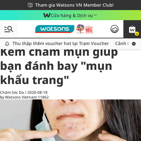
Giao hàng nhanh 24h - Áp dụng khu vực TP. Hồ Chí Minh
Miễn phí giao hàng cho đơn hàng từ 249,000Đ
Tham gia Watsons VN Member Club!
Cửa hàng & Dịch vụ
0
All
Chăm Sóc Cá Nhân
Ch
Thu thập thêm voucher hot tại Trạm Voucher
Thu thập thêm voucher hot tại Trạm Voucher
Cảnh báo An
Kem chấm mụn giúp
bạn đánh bay "mụn
khẩu trang"
Chăm Sóc Da
/
2020-08-18
by Watsons Vietnam
11862