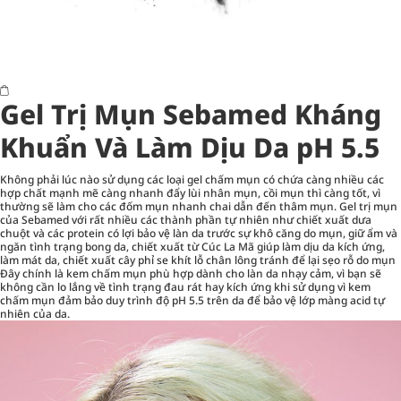
Gel Trị Mụn Sebamed Kháng
Khuẩn Và Làm Dịu Da pH 5.5
Không phải lúc nào sử dụng các loại gel chấm mụn có chứa càng nhiều các
hợp chất mạnh mẽ càng nhanh đẩy lùi nhân mụn, cồi mụn thì càng tốt, vì
thường sẽ làm cho các đốm mụn nhanh chai dẫn đến thâm mụn. Gel trị mụn
của Sebamed với rất nhiều các thành phần tự nhiên như chiết xuất dưa
chuột và các protein có lợi bảo vệ làn da trước sự khô căng do mụn, giữ ẩm và
ngăn tình trạng bong da, chiết xuất từ Cúc La Mã giúp làm dịu da kích ứng,
làm mát da, chiết xuất cây phỉ se khít lỗ chân lông tránh để lại sẹo rỗ do mụn
Đây chính là kem chấm mụn phù hợp dành cho làn da nhạy cảm, vì bạn sẽ
không cần lo lắng về tình trạng đau rát hay kích ứng khi sử dụng vì kem
chấm mụn đảm bảo duy trình độ pH 5.5 trên da để bảo vệ lớp màng acid tự
nhiên của da.