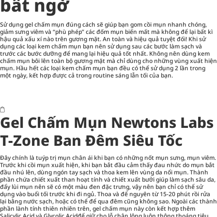
bất ngờ
Sử dụng gel chấm mụn đúng cách sẽ giúp bạn gom cồi mụn nhanh chóng,
giảm sưng viêm và “phù phép” các đốm mụn biến mất mà không để lại bất kì
hậu quả xấu xí nào trên gương mặt. An toàn và hiệu quả tuyệt đối! Khi sử
dụng các loại kem chấm mụn bạn nên sử dụng sau các bước làm sạch và
trước các bước dưỡng để mang lại hiệu quả tốt nhất. Không nên dùng kem
chấm mụn bôi lên toàn bộ gương mặt mà chỉ dùng cho những vùng xuất hiện
mụn. Hầu hết các loại kem chấm mụn bạn đều có thể sử dụng 2 lần trong
một ngày, kết hợp được cả trong routine sáng lẫn tối của bạn.
Gel Chấm Mụn Newtons Labs
T-Zone Ban Đêm Siêu Tốc
Đây chính là tuýp trị mụn chân ái khi bạn có những nốt mụn sưng, mụn viêm.
Trước khi cồi mụn xuất hiện, khi bạn bắt đầu cảm thấy đau nhức do mụn bắt
đầu nhú lên, dùng ngón tay sạch và thoa kem lên vùng da nổi mụn. Thành
phần chứa chiết xuất than hoạt tính và chiết xuất bưởi giúp làm sạch sâu da,
đẩy lùi mụn nên sẽ có một màu đen đặc trưng, vậy nên bạn chỉ có thể sử
dụng vào buổi tối trước khi đi ngủ. Thoa và để nguyên từ 15-20 phút rồi rửa
lại bằng nước sạch, hoặc có thể để qua đêm cũng không sao. Ngoài các thành
phần lành tính thiên nhiên trên, gel chấm mụn này còn kết hợp thêm
Salicylic Acid và Glycolic Acidđể giữ cho lỗ chân lông luôn thông thoáng tiêu