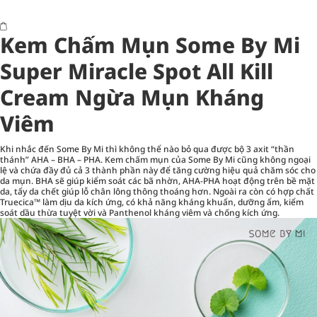
Kem Chấm Mụn Some By Mi
Super Miracle Spot All Kill
Cream Ngừa Mụn Kháng
Viêm
Khi nhắc đến Some By Mi thì không thể nào bỏ qua được bộ 3 axit “thần
thánh” AHA – BHA – PHA. Kem chấm mụn của Some By Mi cũng không ngoại
lệ và chứa đầy đủ cả 3 thành phần này để tăng cường hiệu quả chăm sóc cho
da mụn. BHA sẽ giúp kiểm soát các bã nhờn, AHA-PHA hoạt động trên bề mặt
da, tẩy da chết giúp lỗ chân lông thông thoáng hơn. Ngoài ra còn có hợp chất
Truecica™ làm dịu da kích ứng, có khả năng kháng khuẩn, dưỡng ẩm, kiểm
soát dầu thừa tuyệt vời và Panthenol kháng viêm và chống kích ứng.