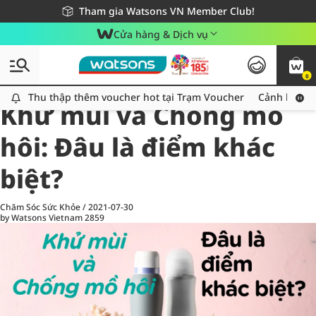
Giao hàng nhanh 24h - Áp dụng khu vực TP. Hồ Chí Minh
Miễn phí giao hàng cho đơn hàng từ 249,000Đ
Tham gia Watsons VN Member Club!
Cửa hàng & Dịch vụ
0
All
Chăm Sóc Cá Nhân
Ch
Thu thập thêm voucher hot tại Trạm Voucher
Thu thập thêm voucher hot tại Trạm Voucher
Cảnh báo An
Khử mùi và Chống mồ
hôi: Đâu là điểm khác
biệt?
Chăm Sóc Sức Khỏe
/
2021-07-30
by Watsons Vietnam
2859