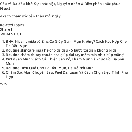
Gàu và Da đầu khô: Sự khác biệt, Nguyên nhân & Biện pháp khắc phục
Next
4 cách chăm sóc bản thân mỗi ngày
Related Topics
Share
WHAT’S HOT
BHA, Niacinamide và Zinc Có Giúp Giảm Mụn Không? Cách Kết Hợp Cho
Da Dầu Mụn
Routine skincare mùa hè cho da dầu - 5 bước tối giản không bí da
Routine chăm da tay chuẩn spa giúp đôi tay mềm mịn như ‘búp măng’
Xử Lý Sẹo Mụn: Cách Cải Thiện Sẹo Rỗ, Thâm Mụn Và Phục Hồi Da Sau
Mụn
Routine Hiệu Quả Cho Da Dầu Mụn, Da Dễ Nổi Mụn
Chăm Sóc Mụn Chuyên Sâu: Peel Da, Laser Và Cách Chọn Liệu Trình Phù
Hợp
*/?>