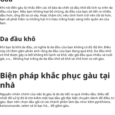
Khi nói đến gàu là nhắc đến các tế bào da chết và dầu khô đã tích tụ trên da
đầu của bạn. Nếu bạn không loại bỏ chúng, da đầu của bạn sẽ tiết ra nhiều
dầu hơn, ửng đỏ và có vảy. Hoặc thậm chí, nếu tình hình trở nên tồi tệ hơn,
bạn sẽ phát hiện ra những hạt li ti màu trắng hoặc vàng trên quần áo của
bạn.
Da đầu khô
Khi bạn bị khô da đầu, có nghĩa là da đầu của bạn không có đủ độ ẩm. Điều
này chỉ đơn giản phản ánh rằng da đầu của bạn đang quá khô. Da đầu khô
có thể được gây ra bởi không khí lạnh và khô, việc gội đầu quá nhiều và tuổi
già, v.v… Những hạt trắng do da đầu khô sẽ khô và nhỏ hơn so với gàu.
Biện pháp khắc phục gàu tại
nhà
Nguyên nhân chính của việc bị gàu là do da tiết ra quá nhiều dầu. Điều dễ
nhất để xử lý đó là tìm kiếm một loại
dầu gội
đặc biệt chuyên dành để điều trị
gàu. Bạn nên chọn dầu gội có các thành phần làm dịu như: kẽm pyrithione,
ketoconazole, selen và lá bạc hà… để giảm gàu.