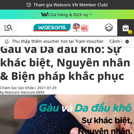
Giao hàng nhanh 24h - Áp dụng khu vực TP. Hồ Chí Minh
Miễn phí giao hàng cho đơn hàng từ 249,000Đ
Tham gia Watsons VN Member Club!
Cửa hàng & Dịch vụ
0
All
Chăm Sóc Cá Nhân
Ch
Thu thập thêm voucher hot tại Trạm Voucher
Thu thập thêm voucher hot tại Trạm Voucher
Cảnh báo An
Gàu và Da đầu khô: Sự
khác biệt, Nguyên nhân
& Biện pháp khắc phục
Chăm Sóc Sức Khỏe
/
2021-07-29
by Watsons Vietnam
6894