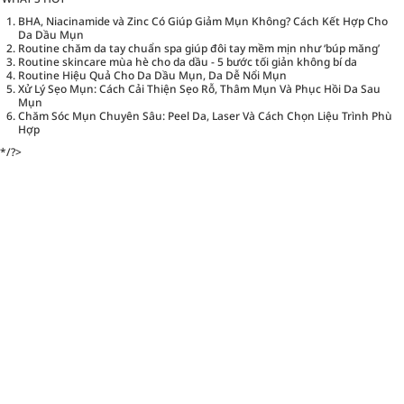
BHA, Niacinamide và Zinc Có Giúp Giảm Mụn Không? Cách Kết Hợp Cho
Da Dầu Mụn
Routine chăm da tay chuẩn spa giúp đôi tay mềm mịn như ‘búp măng’
Routine skincare mùa hè cho da dầu - 5 bước tối giản không bí da
Routine Hiệu Quả Cho Da Dầu Mụn, Da Dễ Nổi Mụn
Xử Lý Sẹo Mụn: Cách Cải Thiện Sẹo Rỗ, Thâm Mụn Và Phục Hồi Da Sau
Mụn
Chăm Sóc Mụn Chuyên Sâu: Peel Da, Laser Và Cách Chọn Liệu Trình Phù
Hợp
*/?>