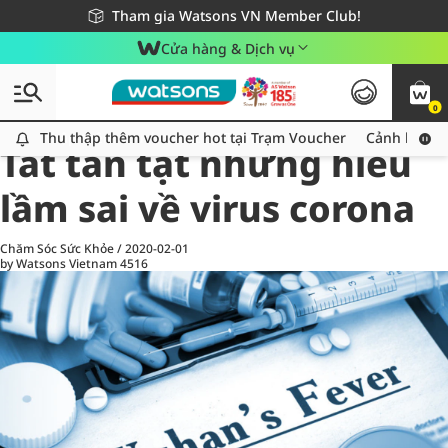
Giao hàng nhanh 24h - Áp dụng khu vực TP. Hồ Chí Minh
Miễn phí giao hàng cho đơn hàng từ 249,000Đ
Tham gia Watsons VN Member Club!
Cửa hàng & Dịch vụ
0
All
Chăm Sóc Cá Nhân
Ch
Thu thập thêm voucher hot tại Trạm Voucher
Thu thập thêm voucher hot tại Trạm Voucher
Cảnh báo An
Tất tần tật những hiểu
lầm sai về virus corona
Chăm Sóc Sức Khỏe
/
2020-02-01
by Watsons Vietnam
4516