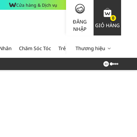
Cửa hàng & Dịch vụ
0
ĐĂNG
GIỎ HÀNG
NHẬP
 Nhân
Chăm Sóc Tóc
Trẻ Em
Thương hiệu
Nam Giới
Chăm Sóc 