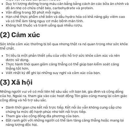
Duy trì lượng đường trong máu cân bằng bằng cách ăn các bữa ăn chính và
đồ ăn nhẹ có chứa chất béo, carbohydrate và protein.
Vận động trong 30 phút mỗi ngày.
Hạn chế thực phẩm chế biến và dầu hydro hóa có khả năng gây viêm cao
và có thể làm tăng nguy cơ mắc bệnh mãn tính.
Không hút thuốc và tránh uống quá nhiều rượu.
(2) Cảm xúc
Sức khỏe cảm xúc thường bị bỏ qua nhưng thật ra nó quan trọng như sức khỏe
thể chất.
Trị liệu là một phần thiết yếu của việc hỗ trợ sức khỏe cảm xúc và nên
được sử dụng.
Thực hành thói quen giảm căng thẳng có thể giúp bạn kiểm soát căng
thẳng tốt hơn.
Viết nhật ký để ghi lại những suy nghĩ và cảm xúc của bạn.
(3) Xã hội
Những người vui vẻ có mối liên hệ sâu sắc với bạn bè, gia đình và cộng đồng
của họ. Ngoài ra, tham gia vào các hoạt động Tôn giáo cũng mang lại cảm giác
cộng đồng và hỗ trợ sâu sắc.
Dành thời gian cho kết nối trực tiếp. Kết nối ảo vẫn không cung cấp cho
chúng ta mức độ hạnh phúc như kết nối trực tiếp.
Tham gia vào cộng đồng địa phương của bạn.
Đặt ranh giới với những người có thể làm tăng căng thẳng hoặc mang lại
năng lượng độc hại.