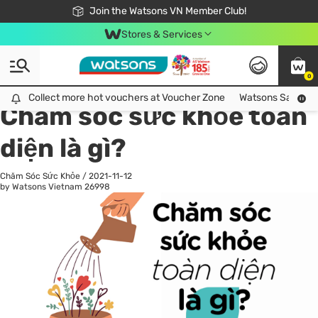
Free Shipping For Order From 249,000Đ
24h Fast delivery in Hồ Chí Minh City
Join the Watsons VN Member Club!
Stores & Services
0
All
Chăm Sóc Cá Nhân
Ch
Collect more hot vouchers at Voucher Zone
Collect more hot vouchers at Voucher Zone
Watsons Safety Al
Chăm sóc sức khỏe toàn
diện là gì?
Chăm Sóc Sức Khỏe
/
2021-11-12
by Watsons Vietnam
26998