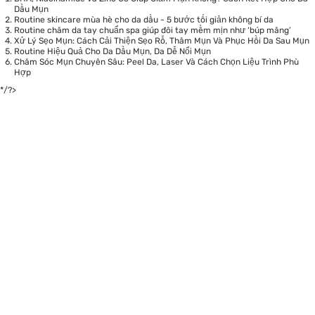
Dầu Mụn
Routine skincare mùa hè cho da dầu - 5 bước tối giản không bí da
Routine chăm da tay chuẩn spa giúp đôi tay mềm mịn như ‘búp măng’
Xử Lý Sẹo Mụn: Cách Cải Thiện Sẹo Rỗ, Thâm Mụn Và Phục Hồi Da Sau Mụn
Routine Hiệu Quả Cho Da Dầu Mụn, Da Dễ Nổi Mụn
Chăm Sóc Mụn Chuyên Sâu: Peel Da, Laser Và Cách Chọn Liệu Trình Phù
Hợp
*/?>