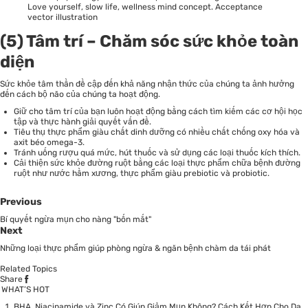
Love yourself, slow life, wellness mind concept. Acceptance
vector illustration
(5) Tâm trí – Chăm sóc sức khỏe toàn
diện
Sức khỏe tâm thần đề cập đến khả năng nhận thức của chúng ta ảnh hưởng
đến cách bộ não của chúng ta hoạt động.
Giữ cho tâm trí của bạn luôn hoạt động bằng cách tìm kiếm các cơ hội học
tập và thực hành giải quyết vấn đề.
Tiêu thụ thực phẩm giàu chất dinh dưỡng có nhiều chất chống oxy hóa và
axit béo omega-3.
Tránh uống rượu quá mức, hút thuốc và sử dụng các loại thuốc kích thích.
Cải thiện sức khỏe đường ruột bằng các loại thực phẩm chữa bệnh đường
ruột như nước hầm xương, thực phẩm giàu prebiotic và probiotic.
Previous
Bí quyết ngừa mụn cho nàng "bốn mắt"
Next
Những loại thực phẩm giúp phòng ngừa & ngăn bệnh chàm da tái phát
Related Topics
Share
WHAT’S HOT
BHA, Niacinamide và Zinc Có Giúp Giảm Mụn Không? Cách Kết Hợp Cho Da