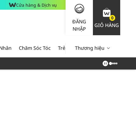
Cửa hàng & Dịch vụ
0
ĐĂNG
GIỎ HÀNG
NHẬP
 Nhân
Chăm Sóc Tóc
Trẻ Em
Thương hiệu
Nam Giới
Chăm Sóc 