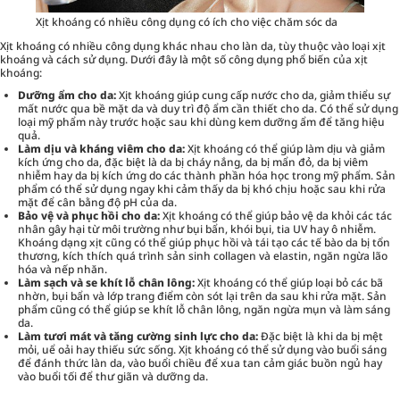
Xịt khoáng có nhiều công dụng có ích cho việc chăm sóc da
Xịt khoáng có nhiều công dụng khác nhau cho làn da, tùy thuộc vào loại xịt
khoáng và cách sử dụng. Dưới đây là một số công dụng phổ biến của xịt
khoáng:
Dưỡng ẩm cho da
:
Xịt khoáng giúp cung cấp nước cho da, giảm thiểu sự
mất nước qua bề mặt da và duy trì độ ẩm cần thiết cho da. Có thể sử dụng
loại mỹ phẩm này trước hoặc sau khi dùng kem dưỡng ẩm để tăng hiệu
quả.
Làm dịu và kháng viêm cho da:
Xịt khoáng có thể giúp làm dịu và giảm
kích ứng cho da, đặc biệt là da bị cháy nắng, da bị mẩn đỏ, da bị viêm
nhiễm hay da bị kích ứng do các thành phần hóa học trong mỹ phẩm. Sản
phẩm có thể sử dụng ngay khi cảm thấy da bị khó chịu hoặc sau khi rửa
mặt để cân bằng độ pH của da.
Bảo vệ và phục hồi cho da:
Xịt khoáng có thể giúp bảo vệ da khỏi các tác
nhân gây hại từ môi trường như bụi bẩn, khói bụi, tia UV hay ô nhiễm.
Khoáng dạng xịt cũng có thể giúp phục hồi và tái tạo các tế bào da bị tổn
thương, kích thích quá trình sản sinh collagen và elastin, ngăn ngừa lão
hóa và nếp nhăn.
Làm sạch và se khít lỗ chân lông:
Xịt khoáng có thể giúp loại bỏ các bã
nhờn, bụi bẩn và lớp trang điểm còn sót lại trên da sau khi rửa mặt. Sản
phẩm cũng có thể giúp se khít lỗ chân lông, ngăn ngừa mụn và làm sáng
da.
Làm tươi mát và tăng cường sinh lực cho da:
Đặc biệt là khi da bị mệt
mỏi, uể oải hay thiếu sức sống. Xịt khoáng có thể sử dụng vào buổi sáng
để đánh thức làn da, vào buổi chiều để xua tan cảm giác buồn ngủ hay
vào buổi tối để thư giãn và dưỡng da.