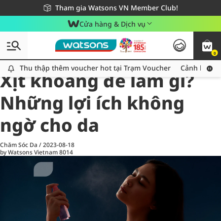
Giao hàng nhanh 24h - Áp dụng khu vực TP. Hồ Chí Minh
Miễn phí giao hàng cho đơn hàng từ 249,000Đ
Tham gia Watsons VN Member Club!
Cửa hàng & Dịch vụ
0
All
Chăm Sóc Cá Nhân
Ch
Thu thập thêm voucher hot tại Trạm Voucher
Thu thập thêm voucher hot tại Trạm Voucher
Cảnh báo An
Xịt khoáng để làm gì?
Những lợi ích không
ngờ cho da
Chăm Sóc Da
/
2023-08-18
by Watsons Vietnam
8014