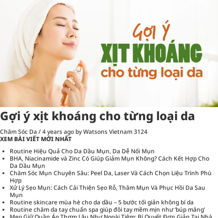
Gợi ý xịt khoáng cho từng loại da
Chăm Sóc Da
/
4 years ago
by Watsons Vietnam
3124
XEM BÀI VIẾT MỚI NHẤT
Routine Hiệu Quả Cho Da Dầu Mụn, Da Dễ Nổi Mụn
BHA, Niacinamide và Zinc Có Giúp Giảm Mụn Không? Cách Kết Hợp Cho
Da Dầu Mụn
Chăm Sóc Mụn Chuyên Sâu: Peel Da, Laser Và Cách Chọn Liệu Trình Phù
Hợp
Xử Lý Sẹo Mụn: Cách Cải Thiện Sẹo Rỗ, Thâm Mụn Và Phục Hồi Da Sau
Mụn
Routine skincare mùa hè cho da dầu – 5 bước tối giản không bí da
Routine chăm da tay chuẩn spa giúp đôi tay mềm mịn như ‘búp măng’
Mẹo Giữ Quần Áo Thơm Lâu Như Ngoài Tiệm: Bí Quyết Đơn Giản Tại Nhà