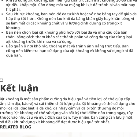
Khi sử dụng xịt khoáng, bạn nên giữ chai xịt cách mặt khoảng 20-30 cm và
xịt đều khắp mặt. Cần đóng mắt và miệng khi xịt để tránh bị vào mắt hay
hít phải.
Sau khi xịt khoáng, bạn nên để da tự khô hoặc vỗ nhẹ bằng tay để giúp da
hấp thụ tốt hơn. Không nên lau khô da bằng khăn giấy hay khăn bông vì
sẽ làm mất đi các khoáng chất và vi lượng dinh dưỡng có trong xịt
khoáng.
Bạn nên chọn loại xịt khoáng phù hợp với loại da và nhu cầu của bản
thân, bằng cách tham khảo các thành phần và công dụng của từng loại
xịt khoáng trước khi mua và sử dụng.
Bảo quản ở nơi khô ráo, thoáng mát và tránh ánh nắng trực tiếp. Bạn
cũng nên kiểm tra hạn sử dụng của xịt khoáng và không sử dụng khi đã
quá hạn.
Kết luận
Xịt khoáng là một sản phẩm dưỡng da hiệu quả và tiện lợi, có thể giúp cấp
ẩm, làm dịu, bảo vệ và cải thiện chất lượng da. Xịt khoáng có thể sử dụng cho
mọi loại da, đặc biệt là da khô, da nhạy cảm và da bị tổn thương do môi
trường. Xịt khoáng có thể sử dụng vào bất kỳ thời điểm nào trong ngày, tùy
thuộc vào nhu cầu và mục đích của bạn. Tuy nhiên, bạn cũng cần lưu ý một
số điều khi sử dụng xịt khoáng để đạt được hiệu quả tốt nhất.
RELATED BLOG