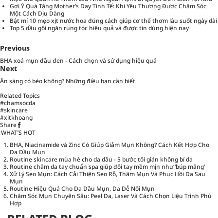
Gợi Ý Quà Tặng Mother’s Day Tinh Tế: Khi Yêu Thương Được Chăm Sóc
Một Cách Dịu Dàng
Bật mí 10 mẹo xịt nước hoa đúng cách giúp cơ thể thơm lâu suốt ngày dài
Top 5 dầu gội ngăn rụng tóc hiệu quả và được tin dùng hiện nay
Previous
BHA xoá mụn đầu đen - Cách chọn và sử dụng hiệu quả
Next
Ăn sáng có béo không? Những điều bạn cần biết
Related Topics
#chamsocda
#skincare
#xitkhoang
Share
WHAT’S HOT
BHA, Niacinamide và Zinc Có Giúp Giảm Mụn Không? Cách Kết Hợp Cho
Da Dầu Mụn
Routine skincare mùa hè cho da dầu - 5 bước tối giản không bí da
Routine chăm da tay chuẩn spa giúp đôi tay mềm mịn như ‘búp măng’
Xử Lý Sẹo Mụn: Cách Cải Thiện Sẹo Rỗ, Thâm Mụn Và Phục Hồi Da Sau
Mụn
Routine Hiệu Quả Cho Da Dầu Mụn, Da Dễ Nổi Mụn
Chăm Sóc Mụn Chuyên Sâu: Peel Da, Laser Và Cách Chọn Liệu Trình Phù
Hợp