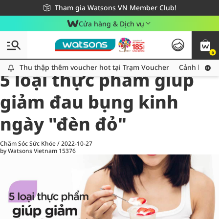
Giao hàng nhanh 24h - Áp dụng khu vực TP. Hồ Chí Minh
Miễn phí giao hàng cho đơn hàng từ 249,000Đ
Tham gia Watsons VN Member Club!
Cửa hàng & Dịch vụ
0
All
Chăm Sóc Cá Nhân
Ch
Thu thập thêm voucher hot tại Trạm Voucher
Thu thập thêm voucher hot tại Trạm Voucher
Cảnh báo An
5 loại thực phẩm giúp
giảm đau bụng kinh
ngày "đèn đỏ"
Chăm Sóc Sức Khỏe
/
2022-10-27
by Watsons Vietnam
15376