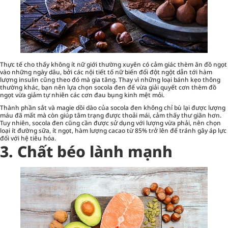
Thực tế cho thấy không ít nữ giới thường xuyên có cảm giác thèm ăn đồ ngọt
vào những ngày dâu, bởi các nội tiết tố nữ biến đổi đột ngột dẫn tới hàm
lượng insulin cũng theo đó mà gia tăng. Thay vì những loại bánh kẹo thông
thường khác, bạn nên lựa chọn socola đen để vừa giải quyết cơn thèm đồ
ngọt vừa giảm tự nhiên các cơn đau bụng kinh mệt mỏi.
Thành phần sắt và magie dồi dào của socola đen không chỉ bù lại được lượng
máu đã mất mà còn giúp tâm trạng được thoải mái, cảm thấy thư giãn hơn.
Tuy nhiên, socola đen cũng cần được sử dụng với lượng vừa phải, nên chọn
loại ít đường sữa, ít ngọt, hàm lượng cacao từ 85% trở lên để tránh gây áp lực
đối với hệ tiêu hóa.
3. Chất béo lành mạnh