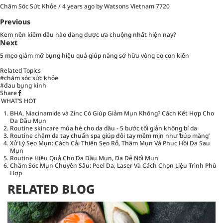
Chăm Sóc Sức Khỏe
/
4 years ago
by Watsons Vietnam
7720
Previous
Kem nền kiềm dầu nào đang được ưa chuộng nhất hiện nay?
Next
5 mẹo giảm mỡ bụng hiệu quả giúp nàng sở hữu vòng eo con kiến
Related Topics
#chăm sóc sức khỏe
#đau bụng kinh
Share
WHAT’S HOT
BHA, Niacinamide và Zinc Có Giúp Giảm Mụn Không? Cách Kết Hợp Cho
Da Dầu Mụn
Routine skincare mùa hè cho da dầu - 5 bước tối giản không bí da
Routine chăm da tay chuẩn spa giúp đôi tay mềm mịn như ‘búp măng’
Xử Lý Sẹo Mụn: Cách Cải Thiện Sẹo Rỗ, Thâm Mụn Và Phục Hồi Da Sau
Mụn
Routine Hiệu Quả Cho Da Dầu Mụn, Da Dễ Nổi Mụn
Chăm Sóc Mụn Chuyên Sâu: Peel Da, Laser Và Cách Chọn Liệu Trình Phù
Hợp
RELATED BLOG