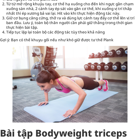
Từ từ mở rộng khuỷu tay, cơ thể hạ xuống cho đến khi ngực gần chạm
xuống sàn nhà, 2 cánh tay ép sát vào gần cơ thể, khi xuống vị trí thấp
nhất thì ép xương bả vai lại. Hít vào khi thực hiện động tác này.
Giữ cơ bụng căng cứng, thở ra và dùng lực cánh tay đẩy cơ thể lên vị trí
ban đầu. Lưu ý, toàn bộ thân người cần phải giữ thẳng trong thời gian
thực hiện bài tập.
Tiếp tục lặp lại toàn bộ các động tác tùy theo khả năng
Gợi ý: Bạn có thể khuỵu gối nếu như khó giữ được tư thế Plank
Bài tập Bodyweight triceps