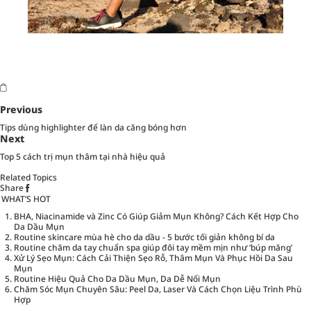
Previous
Tips dùng highlighter để làn da căng bóng hơn
Next
Top 5 cách trị mụn thâm tại nhà hiệu quả
Related Topics
Share
WHAT’S HOT
BHA, Niacinamide và Zinc Có Giúp Giảm Mụn Không? Cách Kết Hợp Cho
Da Dầu Mụn
Routine skincare mùa hè cho da dầu - 5 bước tối giản không bí da
Routine chăm da tay chuẩn spa giúp đôi tay mềm mịn như ‘búp măng’
Xử Lý Sẹo Mụn: Cách Cải Thiện Sẹo Rỗ, Thâm Mụn Và Phục Hồi Da Sau
Mụn
Routine Hiệu Quả Cho Da Dầu Mụn, Da Dễ Nổi Mụn
Chăm Sóc Mụn Chuyên Sâu: Peel Da, Laser Và Cách Chọn Liệu Trình Phù
Hợp