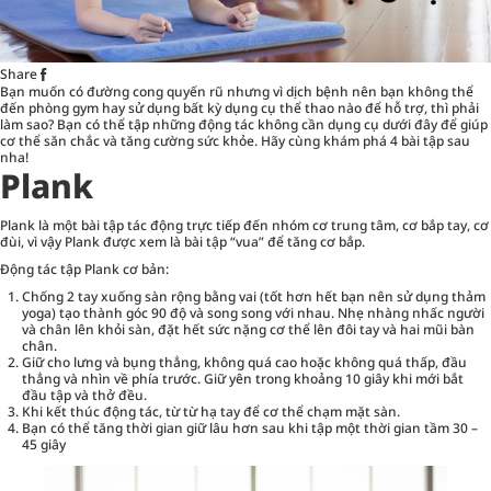
Share
Bạn muốn có đường cong quyến rũ nhưng vì dịch bệnh nên bạn không thể
đến phòng gym hay sử dụng bất kỳ dụng cụ thể thao nào để hỗ trợ, thì phải
làm sao? Bạn có thể tập những động tác không cần dụng cụ dưới đây để giúp
cơ thể săn chắc và tăng cường
sức khỏe
. Hãy cùng khám phá 4 bài tập sau
nha!
Plank
Plank là một bài tập tác động trực tiếp đến nhóm cơ trung tâm, cơ bắp tay, cơ
đùi, vì vậy Plank được xem là bài tập “vua” để tăng cơ bắp.
Động tác tập Plank cơ bản:
Chống 2 tay xuống sàn rộng bằng vai (tốt hơn hết bạn nên sử dụng thảm
yoga) tạo thành góc 90 độ và song song với nhau. Nhẹ nhàng nhấc người
và chân lên khỏi sàn, đặt hết sức nặng cơ thể lên đôi tay và hai mũi bàn
chân.
Giữ cho lưng và bụng thẳng, không quá cao hoặc không quá thấp, đầu
thẳng và nhìn về phía trước. Giữ yên trong khoảng 10 giây khi mới bắt
đầu tập và thở đều.
Khi kết thúc động tác, từ từ hạ tay để cơ thể chạm mặt sàn.
Bạn có thể tăng thời gian giữ lâu hơn sau khi tập một thời gian tầm 30 –
45 giây