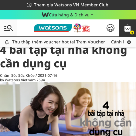
Giao hàng nhanh 24h - Áp dụng khu vực TP. Hồ Chí Minh
Miễn phí giao hàng cho đơn hàng từ 249,000Đ
Tham gia Watsons VN Member Club!
Cửa hàng & Dịch vụ
0
All
Chăm Sóc Cá Nhân
Ch
Thu thập thêm voucher hot tại Trạm Voucher
Thu thập thêm voucher hot tại Trạm Voucher
Cảnh báo An
4 bài tập tại nhà không
cần dụng cụ
Chăm Sóc Sức Khỏe
/
2021-07-16
by Watsons Vietnam
2594