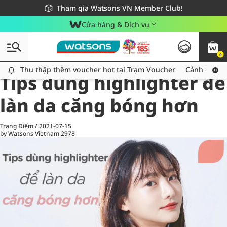
Giao hàng nhanh 24h - Áp dụng khu vực TP. Hồ Chí Minh
Miễn phí giao hàng cho đơn hàng từ 249,000Đ
Tham gia Watsons VN Member Club!
Cửa hàng & Dịch vụ
0
All
Chăm Sóc Cá Nhân
Ch
Thu thập thêm voucher hot tại Trạm Voucher
Thu thập thêm voucher hot tại Trạm Voucher
Cảnh báo An
Tips dùng highlighter để
làn da căng bóng hơn
Trang Điểm
/
2021-07-15
by Watsons Vietnam
2978