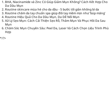
BHA, Niacinamide và Zinc Có Giúp Giảm Mụn Không? Cách Kết Hợp Cho
Da Dầu Mụn
Routine skincare mùa hè cho da dầu - 5 bước tối giản không bí da
Routine chăm da tay chuẩn spa giúp đôi tay mềm mịn như ‘búp măng’
Routine Hiệu Quả Cho Da Dầu Mụn, Da Dễ Nổi Mụn
Xử Lý Sẹo Mụn: Cách Cải Thiện Sẹo Rỗ, Thâm Mụn Và Phục Hồi Da Sau
Mụn
Chăm Sóc Mụn Chuyên Sâu: Peel Da, Laser Và Cách Chọn Liệu Trình Phù
Hợp
*/?>