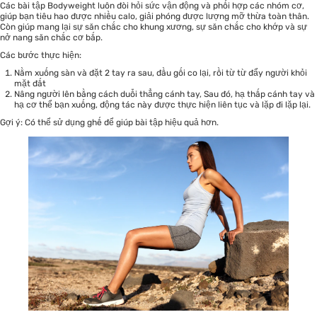
Các bài tập Bodyweight luôn đòi hỏi sức vận động và phối hợp các nhóm cơ,
giúp bạn tiêu hao được nhiều calo, giải phóng được lượng mỡ thừa toàn thân.
Còn giúp mang lại sự săn chắc cho khung xương, sự săn chắc cho khớp và sự
nở nang săn chắc cơ bắp.
Các bước thực hiện:
Nằm xuống sàn và đặt 2 tay ra sau, đầu gối co lại, rồi từ từ đẩy người khỏi
mặt đất
Nâng người lên bằng cách duỗi thẳng cánh tay, Sau đó, hạ thấp cánh tay và
hạ cơ thể bạn xuống, động tác này được thực hiện liên tục và lặp đi lặp lại.
Gợi ý: Có thể sử dụng ghế để giúp bài tập hiệu quả hơn.