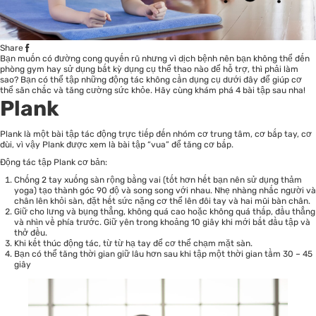
Share
Bạn muốn có đường cong quyến rũ nhưng vì dịch bệnh nên bạn không thể đến
phòng gym hay sử dụng bất kỳ dụng cụ thể thao nào để hỗ trợ, thì phải làm
sao? Bạn có thể tập những động tác không cần dụng cụ dưới đây để giúp cơ
thể săn chắc và tăng cường
sức khỏe
. Hãy cùng khám phá 4 bài tập sau nha!
Plank
Plank là một bài tập tác động trực tiếp đến nhóm cơ trung tâm, cơ bắp tay, cơ
đùi, vì vậy Plank được xem là bài tập “vua” để tăng cơ bắp.
Động tác tập Plank cơ bản:
Chống 2 tay xuống sàn rộng bằng vai (tốt hơn hết bạn nên sử dụng thảm
yoga) tạo thành góc 90 độ và song song với nhau. Nhẹ nhàng nhấc người và
chân lên khỏi sàn, đặt hết sức nặng cơ thể lên đôi tay và hai mũi bàn chân.
Giữ cho lưng và bụng thẳng, không quá cao hoặc không quá thấp, đầu thẳng
và nhìn về phía trước. Giữ yên trong khoảng 10 giây khi mới bắt đầu tập và
thở đều.
Khi kết thúc động tác, từ từ hạ tay để cơ thể chạm mặt sàn.
Bạn có thể tăng thời gian giữ lâu hơn sau khi tập một thời gian tầm 30 – 45
giây