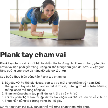
Plank tay chạm vai
Plank tay chạm vai là một bài tập biến thể từ động tác Plank cơ bản, yêu cầu
cơ và vai bạn phải giữ trọng lượng cơ thể trong thời gian dài hơn, vì vậy giúp
tăng cường sức khoẻ và nâng đỡ các cơ tốt hơn
Các bước thực hiện động tác Plank tay chạm vai:
Bắt đầu với tư thế plank cao, bàn tay và mũi chân chống trên sàn. Duỗi
thẳng cánh tay và chân, bàn tay đặt dưới vai, thân người nằm trên 1 đường
thẳng, chân mở rộng bằng vai.
Nhanh chóng chạm tay phải lên vai trái và về vị trí cũ
Khi tay phải chạm sàn rồi lặp lại tay trái chạm vai phải và sau đó về vị trí cũ.
Thực hiện động tác trong vòng 30-45 giây
Gợi ý: Nếu thấy khó quá, bạn có thể mở rộng chân thêm một chút.