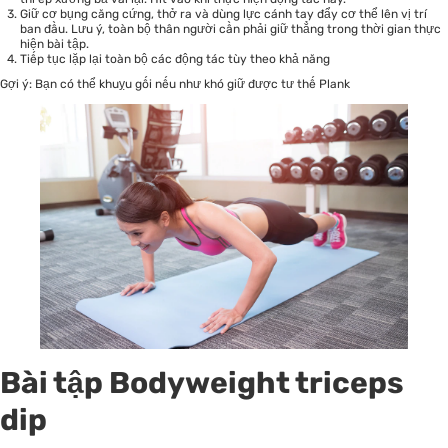
Giữ cơ bụng căng cứng, thở ra và dùng lực cánh tay đẩy cơ thể lên vị trí
ban đầu. Lưu ý, toàn bộ thân người cần phải giữ thẳng trong thời gian thực
hiện bài tập.
Tiếp tục lặp lại toàn bộ các động tác tùy theo khả năng
Gợi ý: Bạn có thể khuỵu gối nếu như khó giữ được tư thế Plank
Bài tập Bodyweight triceps
dip