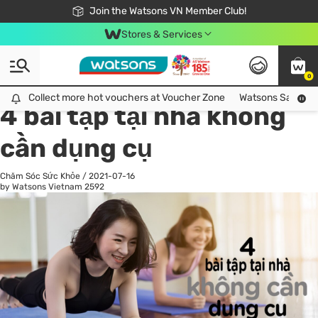
Free Shipping For Order From 249,000Đ
24h Fast delivery in Hồ Chí Minh City
Join the Watsons VN Member Club!
Stores & Services
0
All
Chăm Sóc Cá Nhân
Ch
Collect more hot vouchers at Voucher Zone
Collect more hot vouchers at Voucher Zone
Watsons Safety Al
4 bài tập tại nhà không
cần dụng cụ
Chăm Sóc Sức Khỏe
/
2021-07-16
by Watsons Vietnam
2592