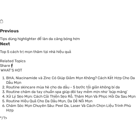
Previous
Tips dùng highlighter để làn da căng bóng hơn
Next
Top 5 cách trị mụn thâm tại nhà hiệu quả
Related Topics
Share
WHAT’S HOT
BHA, Niacinamide và Zinc Có Giúp Giảm Mụn Không? Cách Kết Hợp Cho Da
Dầu Mụn
Routine skincare mùa hè cho da dầu - 5 bước tối giản không bí da
Routine chăm da tay chuẩn spa giúp đôi tay mềm mịn như ‘búp măng’
Xử Lý Sẹo Mụn: Cách Cải Thiện Sẹo Rỗ, Thâm Mụn Và Phục Hồi Da Sau Mụn
Routine Hiệu Quả Cho Da Dầu Mụn, Da Dễ Nổi Mụn
Chăm Sóc Mụn Chuyên Sâu: Peel Da, Laser Và Cách Chọn Liệu Trình Phù
Hợp
*/?>