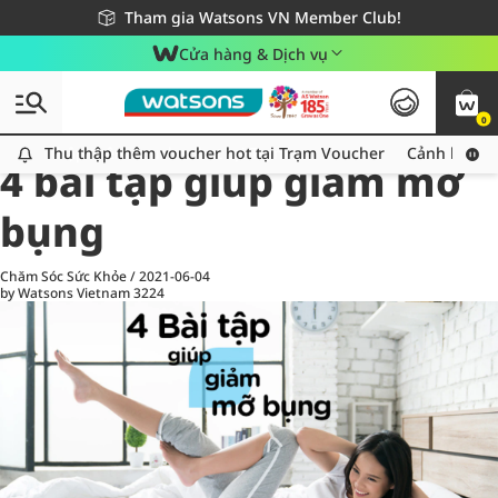
Giao hàng nhanh 24h - Áp dụng khu vực TP. Hồ Chí Minh
Miễn phí giao hàng cho đơn hàng từ 249,000Đ
Tham gia Watsons VN Member Club!
Cửa hàng & Dịch vụ
0
All
Chăm Sóc Cá Nhân
Ch
Thu thập thêm voucher hot tại Trạm Voucher
Thu thập thêm voucher hot tại Trạm Voucher
Cảnh báo An
4 bài tập giúp giảm mỡ
bụng
Chăm Sóc Sức Khỏe
/
2021-06-04
by Watsons Vietnam
3224