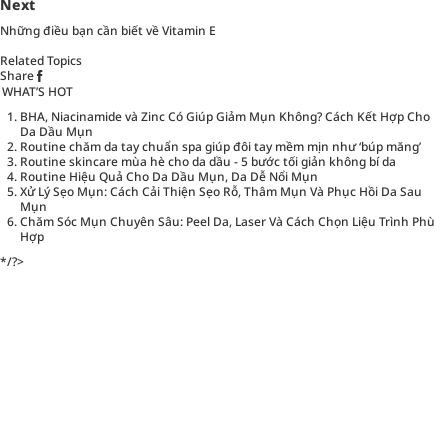
Next
Những điều bạn cần biết về Vitamin E
Related Topics
Share
WHAT’S HOT
BHA, Niacinamide và Zinc Có Giúp Giảm Mụn Không? Cách Kết Hợp Cho
Da Dầu Mụn
Routine chăm da tay chuẩn spa giúp đôi tay mềm mịn như ‘búp măng’
Routine skincare mùa hè cho da dầu - 5 bước tối giản không bí da
Routine Hiệu Quả Cho Da Dầu Mụn, Da Dễ Nổi Mụn
Xử Lý Sẹo Mụn: Cách Cải Thiện Sẹo Rỗ, Thâm Mụn Và Phục Hồi Da Sau
Mụn
Chăm Sóc Mụn Chuyên Sâu: Peel Da, Laser Và Cách Chọn Liệu Trình Phù
Hợp
*/?>