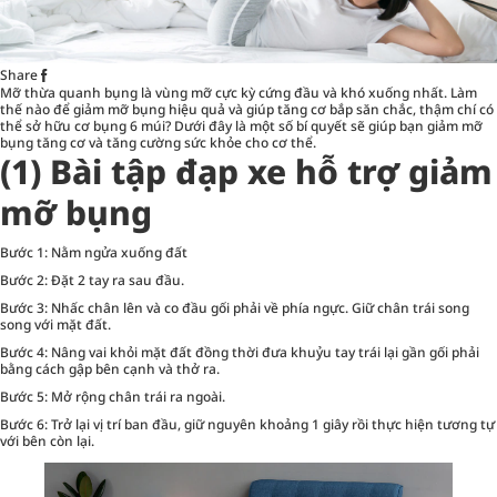
Share
Mỡ thừa quanh bụng là vùng mỡ cực kỳ cứng đầu và khó xuống nhất. Làm
thế nào để giảm mỡ bụng hiệu quả và giúp tăng cơ bắp săn chắc, thậm chí có
thể sở hữu cơ bụng 6 múi? Dưới đây là một số bí quyết sẽ giúp bạn giảm mỡ
bụng tăng cơ và tăng cường
sức khỏe
cho cơ thể.
(1) Bài tập đạp xe
hỗ trợ giảm
mỡ bụng
Bước 1: Nằm ngửa xuống đất
Bước 2: Đặt 2 tay ra sau đầu.
Bước 3: Nhấc chân lên và co đầu gối phải về phía ngực. Giữ chân trái song
song với mặt đất.
Bước 4: Nâng vai khỏi mặt đất đồng thời đưa khuỷu tay trái lại gần gối phải
bằng cách gập bên cạnh và thở ra.
Bước 5: Mở rộng chân trái ra ngoài.
Bước 6: Trở lại vị trí ban đầu, giữ nguyên khoảng 1 giây rồi thực hiện tương tự
với bên còn lại.