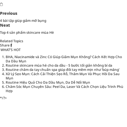
Previous
4 bài tập giúp giảm mỡ bụng
Next
Top 4 sản phẩm skincare mùa Hè
Related Topics
Share
WHAT’S HOT
BHA, Niacinamide và Zinc Có Giúp Giảm Mụn Không? Cách Kết Hợp Cho
Da Dầu Mụn
Routine skincare mùa hè cho da dầu - 5 bước tối giản không bí da
Routine chăm da tay chuẩn spa giúp đôi tay mềm mịn như ‘búp măng’
Xử Lý Sẹo Mụn: Cách Cải Thiện Sẹo Rỗ, Thâm Mụn Và Phục Hồi Da Sau
Mụn
Routine Hiệu Quả Cho Da Dầu Mụn, Da Dễ Nổi Mụn
Chăm Sóc Mụn Chuyên Sâu: Peel Da, Laser Và Cách Chọn Liệu Trình Phù
Hợp
*/?>