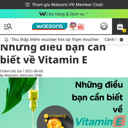
Giao hàng nhanh 24h - Áp dụng khu vực TP. Hồ Chí Minh
Miễn phí giao hàng cho đơn hàng từ 249,000Đ
Tham gia Watsons VN Member Club!
Cửa hàng & Dịch vụ
0
All
Chăm Sóc Cá Nhân
Ch
Thu thập thêm voucher hot tại Trạm Voucher
Thu thập thêm voucher hot tại Trạm Voucher
Cảnh báo An
Những điều bạn cần
biết về Vitamin E
Chăm Sóc Da
/
2021-06-05
by Watsons Vietnam
3096