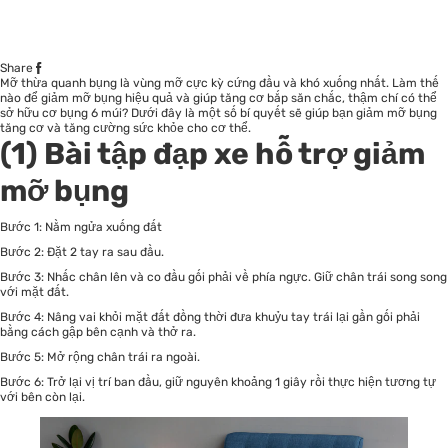
Share
Mỡ thừa quanh bụng là vùng mỡ cực kỳ cứng đầu và khó xuống nhất. Làm thế
nào để giảm mỡ bụng hiệu quả và giúp tăng cơ bắp săn chắc, thậm chí có thể
sở hữu cơ bụng 6 múi? Dưới đây là một số bí quyết sẽ giúp bạn giảm mỡ bụng
tăng cơ và tăng cường
sức khỏe
cho cơ thể.
(1) Bài tập đạp xe
hỗ trợ giảm
mỡ bụng
Bước 1: Nằm ngửa xuống đất
Bước 2: Đặt 2 tay ra sau đầu.
Bước 3: Nhấc chân lên và co đầu gối phải về phía ngực. Giữ chân trái song song
với mặt đất.
Bước 4: Nâng vai khỏi mặt đất đồng thời đưa khuỷu tay trái lại gần gối phải
bằng cách gập bên cạnh và thở ra.
Bước 5: Mở rộng chân trái ra ngoài.
Bước 6: Trở lại vị trí ban đầu, giữ nguyên khoảng 1 giây rồi thực hiện tương tự
với bên còn lại.