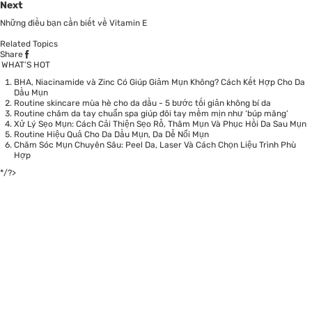
Next
Những điều bạn cần biết về Vitamin E
Related Topics
Share
WHAT’S HOT
BHA, Niacinamide và Zinc Có Giúp Giảm Mụn Không? Cách Kết Hợp Cho Da
Dầu Mụn
Routine skincare mùa hè cho da dầu - 5 bước tối giản không bí da
Routine chăm da tay chuẩn spa giúp đôi tay mềm mịn như ‘búp măng’
Xử Lý Sẹo Mụn: Cách Cải Thiện Sẹo Rỗ, Thâm Mụn Và Phục Hồi Da Sau Mụn
Routine Hiệu Quả Cho Da Dầu Mụn, Da Dễ Nổi Mụn
Chăm Sóc Mụn Chuyên Sâu: Peel Da, Laser Và Cách Chọn Liệu Trình Phù
Hợp
*/?>