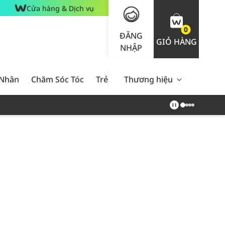
Cửa hàng & Dịch vụ
0
ĐĂNG
GIỎ HÀNG
NHẬP
 Nhân
Chăm Sóc Tóc
Trẻ Em
Thương hiệu
Nam Giới
Chăm Sóc 