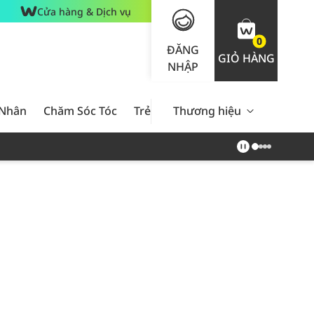
Cửa hàng & Dịch vụ
0
ĐĂNG
GIỎ HÀNG
NHẬP
 Nhân
Chăm Sóc Tóc
Trẻ Em
Thương hiệu
Nam Giới
Chăm Sóc 