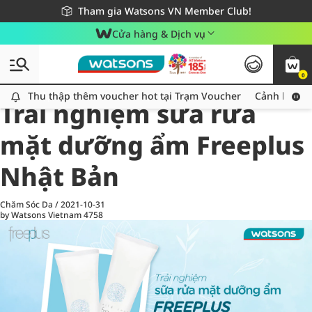
Giao hàng nhanh 24h - Áp dụng khu vực TP. Hồ Chí Minh
Miễn phí giao hàng cho đơn hàng từ 249,000Đ
Tham gia Watsons VN Member Club!
Cửa hàng & Dịch vụ
0
All
Chăm Sóc Cá Nhân
Ch
Thu thập thêm voucher hot tại Trạm Voucher
Thu thập thêm voucher hot tại Trạm Voucher
Cảnh báo An
Trải nghiệm sữa rửa
mặt dưỡng ẩm Freeplus
Nhật Bản
Chăm Sóc Da
/
2021-10-31
by Watsons Vietnam
4758