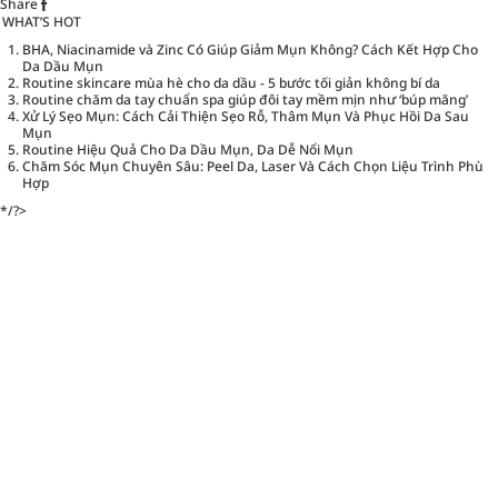
Share
WHAT’S HOT
BHA, Niacinamide và Zinc Có Giúp Giảm Mụn Không? Cách Kết Hợp Cho
Da Dầu Mụn
Routine skincare mùa hè cho da dầu - 5 bước tối giản không bí da
Routine chăm da tay chuẩn spa giúp đôi tay mềm mịn như ‘búp măng’
Xử Lý Sẹo Mụn: Cách Cải Thiện Sẹo Rỗ, Thâm Mụn Và Phục Hồi Da Sau
Mụn
Routine Hiệu Quả Cho Da Dầu Mụn, Da Dễ Nổi Mụn
Chăm Sóc Mụn Chuyên Sâu: Peel Da, Laser Và Cách Chọn Liệu Trình Phù
Hợp
*/?>