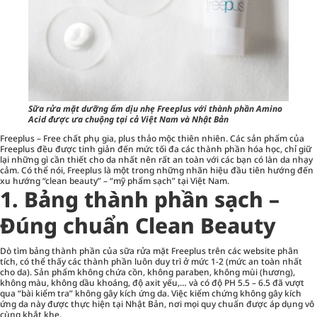
Sữa rửa mặt dưỡng ẩm dịu nhẹ Freeplus với thành phần Amino
Acid được ưa chuộng tại cả Việt Nam và Nhật Bản
Freeplus – Free chất phụ gia, plus thảo mộc thiên nhiên. Các sản phẩm của
Freeplus đều được tinh giản đến mức tối đa các thành phần hóa học, chỉ giữ
lại những gì cần thiết cho da nhất nên rất an toàn với các bạn có làn da nhạy
cảm. Có thể nói, Freeplus là một trong những nhãn hiệu đầu tiên hướng đến
xu hướng “clean beauty” – “mỹ phẩm sạch” tại Việt Nam.
1.
Bảng thành phần sạch –
Đúng chuẩn Clean Beauty
Dò tìm bảng thành phần của sữa rửa mặt Freeplus trên các website phân
tích, có thể thấy các thành phần luôn duy trì ở mức 1-2 (mức an toàn nhất
cho da). Sản phẩm không chứa cồn, không paraben, không mùi (hương),
không màu, không dầu khoáng, độ axit yếu,… và có độ PH 5.5 – 6.5 đã vượt
qua “bài kiểm tra” không gây kích ứng da. Việc kiểm chứng không gây kích
ứng da này được thực hiện tại Nhật Bản, nơi mọi quy chuẩn được áp dụng vô
cùng khắt khe.