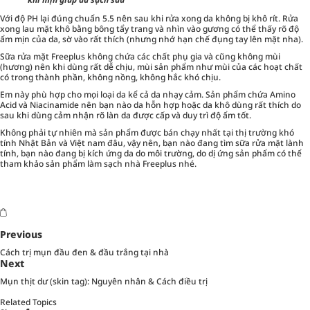
Với độ PH lại đúng chuẩn 5.5 nên sau khi rửa xong da không bị khô rít. Rửa
xong lau mặt khô bằng bông tẩy trang và nhìn vào gương có thể thấy rõ độ
ẩm mịn của da, sờ vào rất thích (nhưng nhớ hạn chế đụng tay lên mặt nha).
Sữa rửa mặt Freeplus không chứa các chất phụ gia và cũng không mùi
(hương) nên khi dùng rất dễ chịu, mùi sản phẩm như mùi của các hoạt chất
có trong thành phần, không nồng, không hắc khó chịu.
Em này phù hợp cho mọi loại da kể cả da nhạy cảm. Sản phẩm chứa Amino
Acid và Niacinamide nên bạn nào da hỗn hợp hoặc da khô dùng rất thích do
sau khi dùng cảm nhận rõ làn da được cấp và duy trì độ ẩm tốt.
Không phải tự nhiên mà sản phẩm được bán chạy nhất tại thị trường khó
tính Nhật Bản và Việt nam đâu, vậy nên, bạn nào đang tìm sữa rửa mặt lành
tính, bạn nào đang bị kích ứng da do môi trường, do dị ứng sản phẩm có thể
tham khảo sản phẩm làm sạch nhà Freeplus nhé.
Previous
Cách trị mụn đầu đen & đầu trắng tại nhà
Next
Mụn thịt dư (skin tag): Nguyên nhân & Cách điều trị
Related Topics