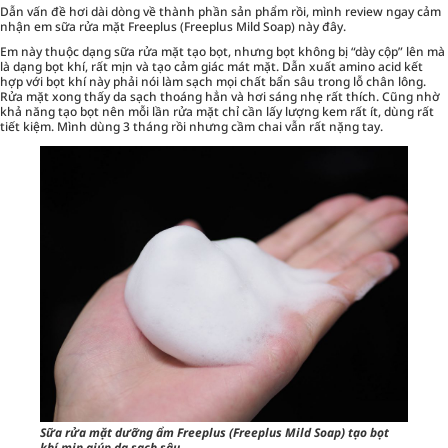
Dẫn vấn đề hơi dài dòng về thành phần sản phẩm rồi, mình review ngay cảm
nhận em sữa rửa mặt Freeplus (Freeplus Mild Soap) này đây.
Em này thuộc dạng sữa rửa mặt tạo bọt, nhưng bọt không bị “dày cộp” lên mà
là dạng bọt khí, rất mịn và tạo cảm giác mát mặt. Dẫn xuất amino acid kết
hợp với bọt khí này phải nói làm sạch mọi chất bẩn sâu trong lỗ chân lông.
Rửa mặt xong thấy da sạch thoáng hẳn và hơi sáng nhẹ rất thích. Cũng nhờ
khả năng tạo bọt nên mỗi lần rửa mặt chỉ cần lấy lượng kem rất ít, dùng rất
tiết kiệm. Mình dùng 3 tháng rồi nhưng cầm chai vẫn rất nặng tay.
Sữa rửa mặt dưỡng ẩm Freeplus (Freeplus Mild Soap) tạo bọt
khí mịn giúp da sạch sâu