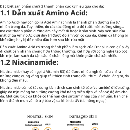
Đặc biệt sản phẩm chứa 3 thành phần cực kỳ hiệu quả cho da:
1.1 Dẫn xuất Amino Acid:
Amino Acid (hay còn gọi là Acid Amin) chính là thành phần dưỡng ẩm tự
nhiên trong da. Tuy nhiên, do các tác động như độ tuổi, môi trường sống…
mà các thành phần dưỡng ẩm này mất đi hoặc ít sản sinh. Vậy nên sữa rửa
mặt chứa Amino Acid sẽ duy trì được độ ẩm vốn có của da, khiến da không bị
khô căng hay bị đổ nhiều dầu hơn sau khi rửa mặt.
Dẫn xuất Amino Acid có trong thành phần làm sạch của Freeplus còn giúp lấy
đi chất bẩn nhanh chóng hơn thông thường. Kết hợp với công nghệ tạo bọt
khí mịn, làm sạch da tận sâu lỗ chân lông mà không cần chà xát nhiều.
1.2
Niacinamide:
Niacinamide (hay còn gọi là Vitamin B3) đã được nhiều nghiên cứu chỉ ra
những công dụng vàng giúp cải thiện tình trạng dầu thừa, lỗ chân lông to, da
không đều màu.
Niacinamide còn có tác dụng kích thích sản sinh tế bào (ceramide) ở lớp sừng,
giúp da mịn màng hơn, tăng cường khả năng miễn dịch và bảo vệ độ ẩm cho
da. Một cấu trúc da khỏe có thể hạn chế sự xâm nhập của vi khuẩn, hạn chế
hình thành mụn và hỗ trợ bảo vệ da khỏi tia UV (tia hồng ngoại).