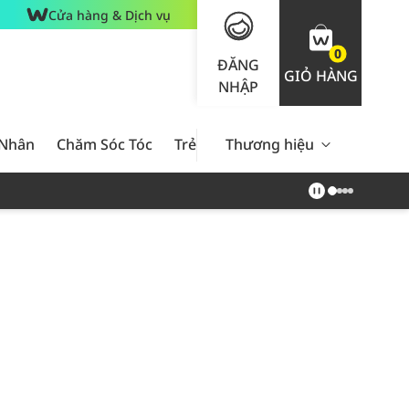
Cửa hàng & Dịch vụ
0
ĐĂNG
GIỎ HÀNG
NHẬP
 Nhân
Chăm Sóc Tóc
Trẻ Em
Thương hiệu
Nam Giới
Chăm Sóc 