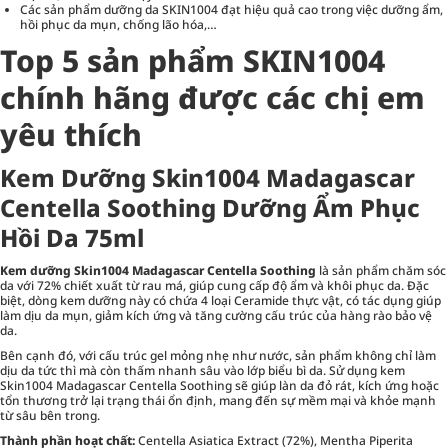
Các sản phẩm dưỡng da SKIN1004 đạt hiệu quả cao trong việc
dưỡng ẩm
,
hồi phục da mụn, chống lão hóa,…
Top 5 sản phẩm SKIN1004
chính hãng được các chị em
yêu thích
Kem Dưỡng Skin1004 Madagascar
Centella Soothing Dưỡng Ẩm Phục
Hồi Da 75ml
Kem dưỡng Skin1004 Madagascar Centella Soothing
là sản phẩm chăm sóc
da với 72% chiết xuất từ rau má, giúp cung cấp độ ẩm và khôi phục da. Đặc
biệt, dòng kem dưỡng này có chứa 4 loại Ceramide thực vật, có tác dụng giúp
làm dịu da mụn, giảm kích ứng và tăng cường cấu trúc của hàng rào bảo vệ
da.
Bên cạnh đó, với cấu trúc gel mỏng nhẹ như nước, sản phẩm không chỉ làm
dịu da tức thì mà còn thấm nhanh sâu vào lớp biểu bì da. Sử dụng kem
Skin1004 Madagascar Centella Soothing sẽ giúp làn da đỏ rát, kích ứng hoặc
tổn thương trở lại trạng thái ổn định, mang đến sự mềm mại và khỏe mạnh
từ sâu bên trong.
Thành phần hoạt chất:
Centella Asiatica Extract (72%), Mentha Piperita