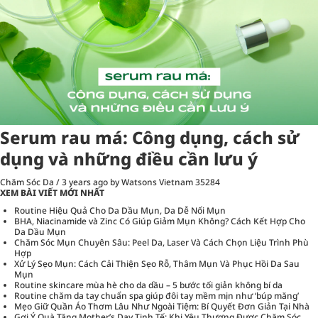
Serum rau má: Công dụng, cách sử
dụng và những điều cần lưu ý
Chăm Sóc Da
/
3 years ago
by Watsons Vietnam
35284
XEM BÀI VIẾT MỚI NHẤT
Routine Hiệu Quả Cho Da Dầu Mụn, Da Dễ Nổi Mụn
BHA, Niacinamide và Zinc Có Giúp Giảm Mụn Không? Cách Kết Hợp Cho
Da Dầu Mụn
Chăm Sóc Mụn Chuyên Sâu: Peel Da, Laser Và Cách Chọn Liệu Trình Phù
Hợp
Xử Lý Sẹo Mụn: Cách Cải Thiện Sẹo Rỗ, Thâm Mụn Và Phục Hồi Da Sau
Mụn
Routine skincare mùa hè cho da dầu – 5 bước tối giản không bí da
Routine chăm da tay chuẩn spa giúp đôi tay mềm mịn như ‘búp măng’
Mẹo Giữ Quần Áo Thơm Lâu Như Ngoài Tiệm: Bí Quyết Đơn Giản Tại Nhà
Gợi Ý Quà Tặng Mother’s Day Tinh Tế: Khi Yêu Thương Được Chăm Sóc