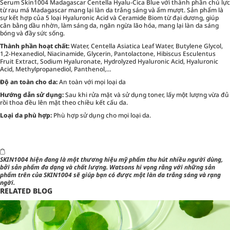
Serum Skin1004 Madagascar Centella Hyalu-Cica Blue với thành phần chủ lực
từ rau má Madagascar mang lại làn da trắng sáng và ẩm mượt. Sản phẩm là
sự kết hợp của 5 loại Hyaluronic Acid và Ceramide Biom từ đại dương, giúp
cân bằng dầu nhờn, làm sáng da, ngăn ngừa lão hóa, mang lại làn da sáng
bóng và đầy sức sống.
Thành phần hoạt chất:
Water, Centella Asiatica Leaf Water, Butylene Glycol,
1,2-Hexanediol, Niacinamide, Glycerin, Pantolactone, Hibiscus Esculentus
Fruit Extract, Sodium Hyaluronate, Hydrolyzed Hyaluronic Acid, Hyaluronic
Acid, Methylpropanediol, Panthenol,…
Độ an toàn cho da:
An toàn với mọi loại da
Hướng dẫn sử dụng:
Sau khi rửa mặt và sử dụng toner, lấy một lượng vừa đủ
rồi thoa đều lên mặt theo chiều kết cấu da.
Loại da phù hợp:
Phù hợp sử dụng cho mọi loại da.
SKIN1004 hiện đang là một thương hiệu mỹ phẩm thu hút nhiều người dùng,
bởi sản phẩm đa dạng và chất lượng. Watsons hi vọng rằng với những sản
phẩm trên của SKIN1004 sẽ giúp bạn có được một làn da trắng sáng và rạng
ngời.
RELATED BLOG