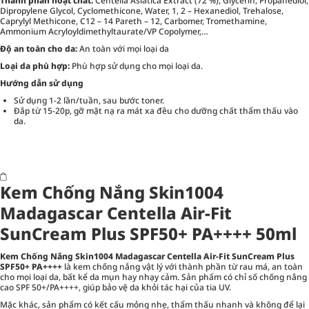
Thành phần hoạt chất:
Centella Asiatica Extract (72 %), Glycerin, Propanediol,
Dipropylene Glycol, Cyclomethicone, Water, 1, 2 – Hexanediol, Trehalose,
Caprylyl Methicone, C12 – 14 Pareth – 12, Carbomer, Tromethamine,
Ammonium Acryloyldimethyltaurate/​VP Copolymer,…
Độ an toàn cho da:
An toàn với mọi loại da
Loại da phù hợp:
Phù hợp sử dụng cho mọi loại da.
Hướng dẫn sử dụng
Sử dụng 1-2 lần/tuần, sau bước toner.
Đắp từ 15-20p, gỡ mặt nạ ra mát xa đều cho dưỡng chất thẩm thấu vào
da.
Kem Chống Nắng Skin1004
Madagascar Centella Air-Fit
SunCream Plus SPF50+ PA++++ 50ml
Kem Chống Nắng Skin1004 Madagascar Centella Air-Fit SunCream Plus
SPF50+ PA++++
là kem chống nắng vật lý với thành phần từ rau má, an toàn
cho mọi loại da, bất kể da mụn hay nhạy cảm. Sản phẩm có chỉ số chống nắng
cao SPF 50+/PA++++, giúp bảo vệ da khỏi tác hại của tia UV.
Mặc khác, sản phẩm có kết cấu mỏng nhẹ, thẩm thấu nhanh và không để lại