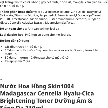
vệt trắng (white cast), không gây bết dính, nhờn rít, mang lại cảm giác siêu dễ
chịu khi sử dụng.
Thành phần hoạt chất:
Water, Cyclopentasiloxane, Zinc Oxide, Butyloctyl
Salicylate, Titanium Dioxide, Propanediol, Benzotriazolyl Dodecyl p-Cresol,
PEG-10 Dimethicone, Niacinamide, Disteardimonium Hectorite, Butylene
Glycol, Centella Asiatica Extract, Magnesium Sulfate,…
Độ an toàn cho da:
An toàn với mọi loại da
Loại da phù hợp:
Phù hợp sử dụng cho mọi loại da.
Hướng dẫn sử dụng
Lắc đều trước khi sử dụng.
Sử dụng ở bước cuối cùng của chu kỳ skincare buổi sáng, trước khi
makeup.
Sử dụng 1 lượng = 2 đồng xu cho cả mặt và cổ.
Re-apply mỗi 2 giờ.
Nước Hoa Hồng Skin1004
Madagascar Centella Hyalu-Cica
Brightening Toner Dưỡng Ẩm &
Sáng Da 210ml