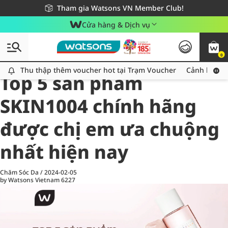
Giao hàng nhanh 24h - Áp dụng khu vực TP. Hồ Chí Minh
Miễn phí giao hàng cho đơn hàng từ 249,000Đ
Tham gia Watsons VN Member Club!
Cửa hàng & Dịch vụ
0
All
Chăm Sóc Cá Nhân
Ch
Thu thập thêm voucher hot tại Trạm Voucher
Thu thập thêm voucher hot tại Trạm Voucher
Cảnh báo An
Top 5 sản phẩm
SKIN1004 chính hãng
được chị em ưa chuộng
nhất hiện nay
Chăm Sóc Da
/
2024-02-05
by Watsons Vietnam
6227