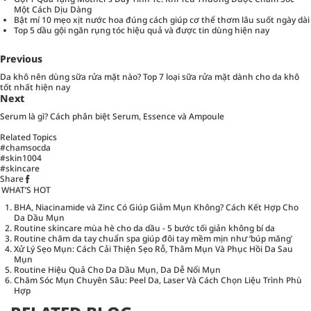
Một Cách Dịu Dàng
Bật mí 10 mẹo xịt nước hoa đúng cách giúp cơ thể thơm lâu suốt ngày dài
Top 5 dầu gội ngăn rụng tóc hiệu quả và được tin dùng hiện nay
Previous
Da khô nên dùng sữa rửa mặt nào? Top 7 loại sữa rửa mặt dành cho da khô
tốt nhất hiện nay
Next
Serum là gì? Cách phân biệt Serum, Essence và Ampoule
Related Topics
#chamsocda
#skin1004
#skincare
Share
WHAT’S HOT
BHA, Niacinamide và Zinc Có Giúp Giảm Mụn Không? Cách Kết Hợp Cho
Da Dầu Mụn
Routine skincare mùa hè cho da dầu - 5 bước tối giản không bí da
Routine chăm da tay chuẩn spa giúp đôi tay mềm mịn như ‘búp măng’
Xử Lý Sẹo Mụn: Cách Cải Thiện Sẹo Rỗ, Thâm Mụn Và Phục Hồi Da Sau
Mụn
Routine Hiệu Quả Cho Da Dầu Mụn, Da Dễ Nổi Mụn
Chăm Sóc Mụn Chuyên Sâu: Peel Da, Laser Và Cách Chọn Liệu Trình Phù
Hợp