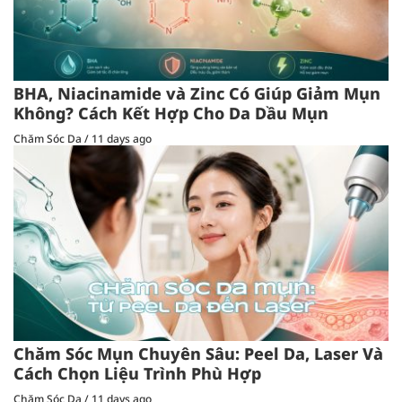
BHA, Niacinamide và Zinc Có Giúp Giảm Mụn
Không? Cách Kết Hợp Cho Da Dầu Mụn
Chăm Sóc Da
/
11 days ago
Chăm Sóc Mụn Chuyên Sâu: Peel Da, Laser Và
Cách Chọn Liệu Trình Phù Hợp
Chăm Sóc Da
/
11 days ago