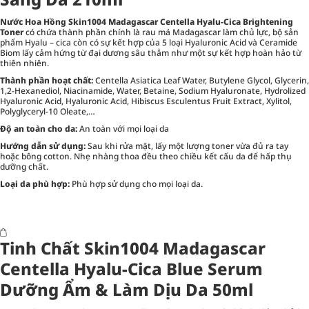
Nước Hoa Hồng Skin1004 Madagascar Centella Hyalu-Cica Brightening
Toner
có chứa thành phần chính là rau má Madagascar làm chủ lực, bộ sản
phẩm Hyalu – cica còn có sự kết hợp của 5 loại Hyaluronic Acid và Ceramide
Biom lấy cảm hứng từ đại dương sâu thẳm như một sự kết hợp hoàn hảo từ
thiên nhiên.
Thành phần hoạt chất:
Centella Asiatica Leaf Water, Butylene Glycol, Glycerin,
1,2-Hexanediol, Niacinamide, Water, Betaine, Sodium Hyaluronate, Hydrolized
Hyaluronic Acid, Hyaluronic Acid, Hibiscus Esculentus Fruit Extract, Xylitol,
Polyglyceryl-10 Oleate,…
Độ an toàn cho da:
An toàn với mọi loại da
Hướng dẫn sử dụng:
Sau khi rửa mặt, lấy một lượng toner vừa đủ ra tay
hoặc bông cotton. Nhẹ nhàng thoa đều theo chiều kết cấu da để hấp thụ
dưỡng chất.
Loại da phù hợp:
Phù hợp sử dụng cho mọi loại da.
Tinh Chất Skin1004 Madagascar
Centella Hyalu-Cica Blue Serum
Dưỡng Ẩm & Làm Dịu Da 50ml