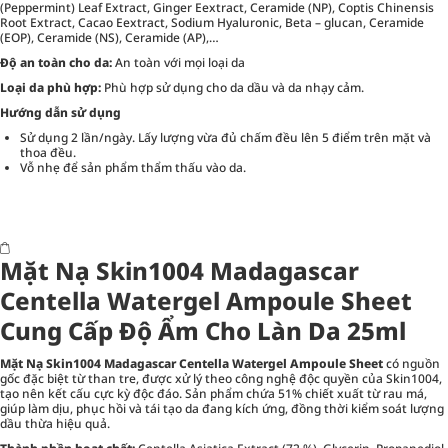
(Peppermint) Leaf Extract, Ginger Eextract, Ceramide (NP), Coptis Chinensis
Root Extract, Cacao Eextract, Sodium Hyaluronic, Beta – glucan, Ceramide
(EOP), Ceramide (NS), Ceramide (AP),…
Độ an toàn cho da:
An toàn với mọi loại da
Loại da phù hợp:
Phù hợp sử dụng cho da dầu và da nhạy cảm.
Hướng dẫn sử dụng
Sử dụng 2 lần/ngày. Lấy lượng vừa đủ chấm đều lên 5 điểm trên mặt và
thoa đều.
Vỗ nhẹ để sản phẩm thẩm thấu vào da.
Mặt Nạ Skin1004 Madagascar
Centella Watergel Ampoule Sheet
Cung Cấp Độ Ẩm Cho Làn Da 25ml
Mặt Nạ Skin1004 Madagascar Centella Watergel Ampoule Sheet
có nguồn
gốc đặc biệt từ than tre, được xử lý theo công nghệ độc quyền của Skin1004,
tạo nên kết cấu cực kỳ độc đáo. Sản phẩm chứa 51% chiết xuất từ rau má,
giúp làm dịu, phục hồi và tái tạo da đang kích ứng, đồng thời kiểm soát lượng
dầu thừa hiệu quả.