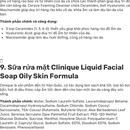
phá vỡ hàng rào bảo vệ tự nhiên của da và chứa các thành phần giúp duy trì độ
ẩm cân bằng da. Cerave Foaming Cleanser chứa Ceramides, Axit Hyaluronic và
Niacinamide giúp duy trì hàng rào bảo vệ da, khóa ẩm và làm dịu làn da của
bạn.
Thành phần chính và công dụng:
3 loại Ceramides (1, 3, 6-II): thiết yếu giúp khôi phục hàng rào độ ẩm da.
Hyaluronic Acid: giúp duy trì độ ẩm tự nhiên của da.
Niacinamide: giúp làm dịu, nuôi dưỡng, củng cố hàng rào da.
9. Sữa rửa mặt Clinique Liquid Facial
Soap Oily Skin Formula
Clinique là sản phẩm đến từ Hàn Quốc, có tác dụng làm sạch khá tốt, loại bỏ bụi
bẩn, hút đi dầu thừa, cấp ẩm tốt, đem đến cho bạn một làn da căng đầy sức
sống.
Thành phần chính:
Water, Sodium Laureth Sulfate, Lauramidopropyl Betaine,
Cocamidopropyl Hydroxysultaine, Sodium Chloride, Sodium Cocoyl
Sarcosinate, TEA-Cocoyl Glutamate, Butylene Glycol, Aloe Barbadensis Leaf
Juice, Serenoa Serrulata (Saw Palmetto) Fruit Extract, PEG-120 Methyl
Glucose Dioleate, Sucrose, Menthol, Hexylene Glycol, Polyquaternium-7,
Laureth-2, Caprylyl Glycol, Sodium Sulfate, EDTA, Disodium EDTA, Sodium
Benzoate, Phenoxyethanol