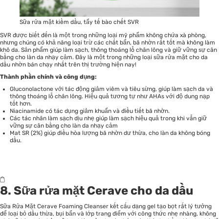
Sữa rửa mặt kiềm dầu, tẩy tế bào chết SVR
SVR được biết đến là một trong những loại mỹ phẩm không chứa xà phòng,
nhưng chúng có khả năng loại trừ các chất bẩn, bã nhờn rất tốt mà không làm
khô da. Sản phẩm giúp làm sạch, thông thoáng lỗ chân lông và giữ vững sự cân
bằng cho làn da nhạy cảm. Đây là một trong những loại sữa rửa mặt cho da
dầu nhờn bán chạy nhất trên thị trường hiện nay!
Thành phần chính và công dụng:
Gluconolactone với tác động giảm viêm và tiêu sừng, giúp làm sạch da và
thông thoáng lỗ chân lông. Hiệu quả tương tự như AHAs với độ dung nạp
tốt hơn.
Niacinamide có tác dụng giảm khuẩn và điều tiết bã nhờn.
Các tác nhân làm sạch dịu nhẹ giúp làm sạch hiệu quả trong khi vẫn giữ
vững sự cân bằng cho làn da nhạy cảm
Mat SR (2%) giúp điều hòa lượng bã nhờn dư thừa, cho làn da không bóng
dầu.
8. Sữa rửa mặt Cerave cho da dầu
Sữa Rửa Mặt Cerave Foaming Cleanser kết cấu dạng gel tạo bọt rất lý tưởng
để loại bỏ dầu thừa, bụi bẩn và lớp trang điểm với công thức nhẹ nhàng, không