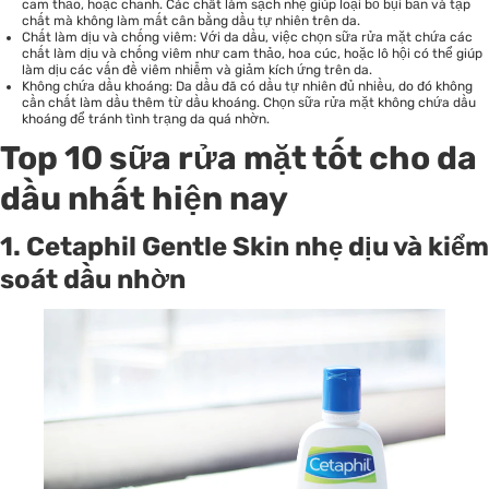
cam thảo, hoặc chanh. Các chất làm sạch nhẹ giúp loại bỏ bụi bẩn và tạp
chất mà không làm mất cân bằng dầu tự nhiên trên da.
Chất làm dịu và chống viêm: Với da dầu, việc chọn sữa rửa mặt chứa các
chất làm dịu và chống viêm như cam thảo, hoa cúc, hoặc lô hội có thể giúp
làm dịu các vấn đề viêm nhiễm và giảm kích ứng trên da.
Không chứa dầu khoáng: Da dầu đã có dầu tự nhiên đủ nhiều, do đó không
cần chất làm dầu thêm từ dầu khoáng. Chọn sữa rửa mặt không chứa dầu
khoáng để tránh tình trạng da quá nhờn.
Top 10 sữa rửa mặt tốt cho da
dầu nhất hiện nay
1. Cetaphil Gentle Skin nhẹ dịu và kiểm
soát dầu nhờn