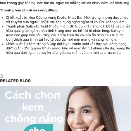
bảo không gây tổn hại đến làn da, ngay cả những làn da nhạy cảm, dễ kích ứng.
Thành phần chính và công dụng:
Chiết xuất từ Hoa Cúc từ vùng Kyoto, Nhật Bản Một trong những dược liệu
cổ truyền của người Nhật: với tác dụng ngăn ngừa vi khuẩn, kháng viêm.
Thành phần Salicylic Acid thuộc nhóm BHA: có khả năng loại bỏ tế bào chết
hiệu quả, giúp ngăn chặn tình trạng mụn do bít tắt lỗ chân lông. Salicylic
Acid còn giúp loại bỏ lượng dầu thừa trên da và làm ổn định cấu trúc da,
kích thích quá trình tái tạo tế bào da mới mịn màng và rạng rỡ hơn.
Chiết xuất Tơ tằm trắng & Gấp đôi Hyaluronic acid kết hợp với công nghệ
dưỡng ẩm độc quyền từ Shiseido: bảo vệ màn ẩm tự nhiên của da, mang lại
hiệu quả dưỡng ẩm chuyên sâu, giúp da mềm và ẩm mịn sau rửa mặt.
RELATED BLOG