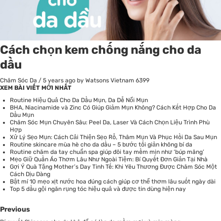
Cách chọn kem chống nắng cho da
dầu
Chăm Sóc Da
/
5 years ago
by Watsons Vietnam
6399
XEM BÀI VIẾT MỚI NHẤT
Routine Hiệu Quả Cho Da Dầu Mụn, Da Dễ Nổi Mụn
BHA, Niacinamide và Zinc Có Giúp Giảm Mụn Không? Cách Kết Hợp Cho Da
Dầu Mụn
Chăm Sóc Mụn Chuyên Sâu: Peel Da, Laser Và Cách Chọn Liệu Trình Phù
Hợp
Xử Lý Sẹo Mụn: Cách Cải Thiện Sẹo Rỗ, Thâm Mụn Và Phục Hồi Da Sau Mụn
Routine skincare mùa hè cho da dầu – 5 bước tối giản không bí da
Routine chăm da tay chuẩn spa giúp đôi tay mềm mịn như ‘búp măng’
Mẹo Giữ Quần Áo Thơm Lâu Như Ngoài Tiệm: Bí Quyết Đơn Giản Tại Nhà
Gợi Ý Quà Tặng Mother’s Day Tinh Tế: Khi Yêu Thương Được Chăm Sóc Một
Cách Dịu Dàng
Bật mí 10 mẹo xịt nước hoa đúng cách giúp cơ thể thơm lâu suốt ngày dài
Top 5 dầu gội ngăn rụng tóc hiệu quả và được tin dùng hiện nay
Previous