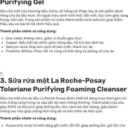
Purifying Gel
Sữa rửa mặt của thương hiệu Vichy nổi tiếng tại Pháp này là sản phẩm dành
riêng cho da dầu mụn. Vỏ ngoài màu xanh tươi mới, bắt mắt, tạo cảm giác sang
trọng, hiện đại. Trong sản phẩm có chứa thành phần acid salicylic giúp thẩm
thấu sâu và loại bỏ bã nhờn hiệu quả.
Thành phần chính và công dụng:
Zinc oxide: Kháng viêm, giảm vi khuẩn gây mụn
Copper: Điều tiết bã nhờn, giảm bóng dầu, hỗ trợ làm lành da
Salicylic Acid: Giúp làm sạch tế bào chết, thanh lọc da
Probiotic Bifidus: Phục hồi và củng cố khả năng tự phòng vệ của da
3. Sữa rửa mặt La Roche-Posay
Toleriane Purifying Foaming Cleanser
Sữa rửa mặt cho da dầu La Roche Posay được thiết kế dạng tuýp thon gọn với
màu trắng sang trọng và nắp bật lấy kem thông thường. Thành phần của sữa
giàu EDTA và Glycerin giúp dưỡng ẩm, làm sạch da nhẹ nhàng, giàu Selen
chống oxy hóa giúp chống kích ứng da và làm mềm da hiệu quả.
Thành phần chính và công dụng:
Hyaluronic Acid: Có khả năng giữ nước rất tốt, giúp dưỡng ẩm, giữ ẩm cho