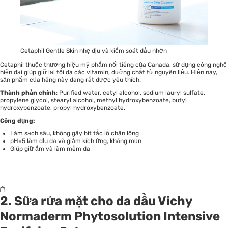
Cetaphil Gentle Skin nhẹ dịu và kiểm soát dầu nhờn
Cetaphil thuộc thương hiệu mỹ phẩm nổi tiếng của Canada, sử dụng công nghệ
hiện đại giúp giữ lại tối đa các vitamin, dưỡng chất từ nguyên liệu. Hiện nay,
sản phẩm của hãng này đang rất được yêu thích.
Thành phần chính
: Purified water, cetyl alcohol, sodium lauryl sulfate,
propylene glycol, stearyl alcohol, methyl hydroxybenzoate, butyl
hydroxybenzoate, propyl hydroxybenzoate.
Công dụng:
Làm sạch sâu, không gây bít tắc lỗ chân lông
pH=5 làm dịu da và giảm kích ứng, kháng mụn
Giúp giữ ẩm và làm mềm da
2. Sữa rửa mặt cho da dầu Vichy
Normaderm Phytosolution Intensive