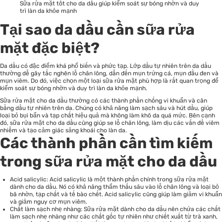
Sữa rửa mặt tốt cho da dầu giúp kiểm soát sự bóng nhờn và duy
trì làn da khỏe mạnh
Tại sao da dầu cần sữa rửa
mặt đặc biệt?
Da dầu có đặc điểm khá phổ biến và phức tạp. Lớp dầu tự nhiên trên da dầu
thường dễ gây tắc nghẽn lỗ chân lông, dẫn đến mụn trứng cá, mụn đầu đen và
mụn viêm. Do đó, việc chọn một loại sữa rửa mặt phù hợp là rất quan trọng để
kiểm soát sự bóng nhờn và duy trì làn da khỏe mạnh.
Sữa rửa mặt
cho da dầu thường có các thành phần chống vi khuẩn và cân
bằng dầu tự nhiên trên da. Chúng có khả năng làm sạch sâu và hút dầu, giúp
loại bỏ bụi bẩn và tạp chất hiệu quả mà không làm khô da quá mức. Bên cạnh
đó, sữa rửa mặt cho da dầu cũng giúp se lỗ chân lông, làm dịu các vấn đề viêm
nhiễm và tạo cảm giác sảng khoái cho làn da.
Các thành phần cần tìm kiếm
trong sữa rửa mặt cho da dầu
Acid salicylic: Acid salicylic là một thành phần chính trong sữa rửa mặt
dành cho da dầu. Nó có khả năng thẩm thấu sâu vào lỗ chân lông và loại bỏ
bã nhờn, tạp chất và tế bào chết. Acid salicylic cũng giúp làm giảm vi khuẩn
và giảm nguy cơ mụn viêm.
Chất làm sạch nhẹ nhàng: Sữa rửa mặt dành cho da dầu nên chứa các chất
làm sạch nhẹ nhàng như các chất gốc tự nhiên như chiết xuất từ trà xanh,