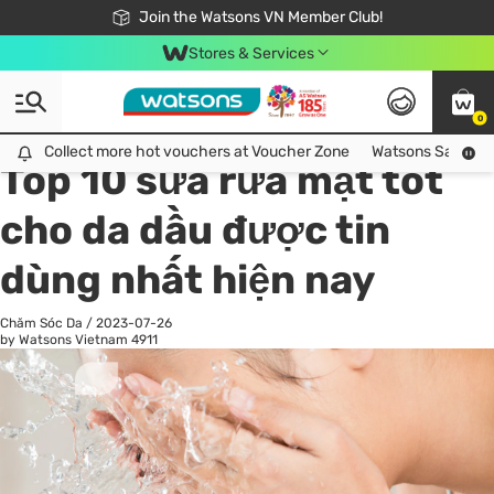
Free Shipping For Order From 249,000Đ
24h Fast delivery in Hồ Chí Minh City
Join the Watsons VN Member Club!
Stores & Services
0
All
Chăm Sóc Cá Nhân
Ch
Collect more hot vouchers at Voucher Zone
Collect more hot vouchers at Voucher Zone
Watsons Safety Al
Top 10 sữa rửa mặt tốt
cho da dầu được tin
dùng nhất hiện nay
Chăm Sóc Da
/
2023-07-26
by Watsons Vietnam
4911