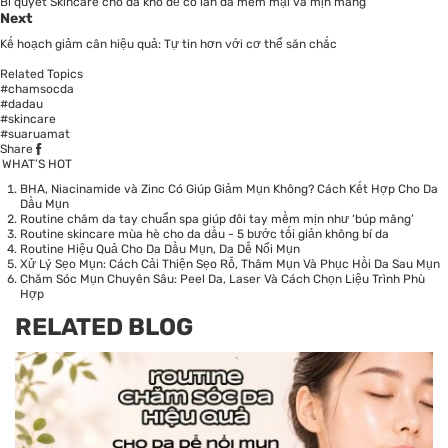
Bí quyết Skincare cho da khô để có làn da mềm mại và mịn màng
Next
Kế hoạch giảm cân hiệu quả: Tự tin hơn với cơ thể săn chắc
Related Topics
#chamsocda
#dadau
#skincare
#suaruamat
Share
WHAT’S HOT
BHA, Niacinamide và Zinc Có Giúp Giảm Mụn Không? Cách Kết Hợp Cho Da
Dầu Mụn
Routine chăm da tay chuẩn spa giúp đôi tay mềm mịn như ‘búp măng’
Routine skincare mùa hè cho da dầu - 5 bước tối giản không bí da
Routine Hiệu Quả Cho Da Dầu Mụn, Da Dễ Nổi Mụn
Xử Lý Sẹo Mụn: Cách Cải Thiện Sẹo Rỗ, Thâm Mụn Và Phục Hồi Da Sau Mụn
Chăm Sóc Mụn Chuyên Sâu: Peel Da, Laser Và Cách Chọn Liệu Trình Phù
Hợp
RELATED BLOG