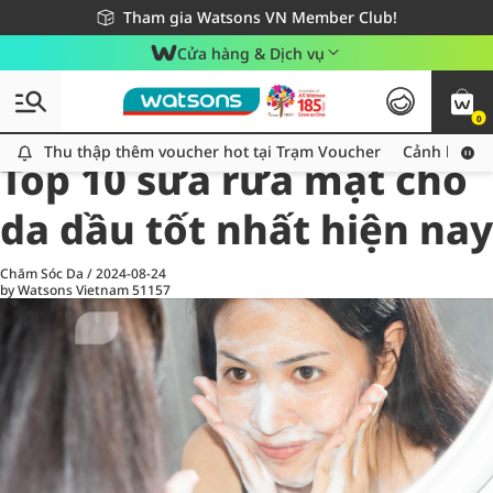
Giao hàng nhanh 24h - Áp dụng khu vực TP. Hồ Chí Minh
Miễn phí giao hàng cho đơn hàng từ 249,000Đ
Tham gia Watsons VN Member Club!
Cửa hàng & Dịch vụ
0
All
Chăm Sóc Cá Nhân
Ch
Thu thập thêm voucher hot tại Trạm Voucher
Thu thập thêm voucher hot tại Trạm Voucher
Cảnh báo An
Top 10 sữa rửa mặt cho
da dầu tốt nhất hiện nay
Chăm Sóc Da
/
2024-08-24
by Watsons Vietnam
51157