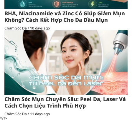
BHA, Niacinamide và Zinc Có Giúp Giảm Mụn
Không? Cách Kết Hợp Cho Da Dầu Mụn
Chăm Sóc Da
/
10 days ago
Chăm Sóc Mụn Chuyên Sâu: Peel Da, Laser Và
Cách Chọn Liệu Trình Phù Hợp
Chăm Sóc Da
/
11 days ago
*/?>