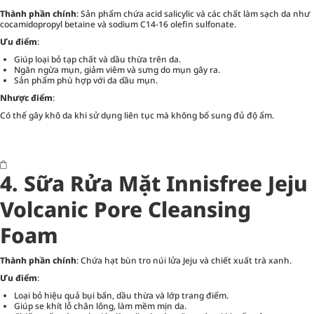
Thành phần chính
: Sản phẩm chứa acid salicylic và các chất làm sạch da như
cocamidopropyl betaine và sodium C14-16 olefin sulfonate.
Ưu điểm
:
Giúp loại bỏ tạp chất và dầu thừa trên da.
Ngăn ngừa mụn, giảm viêm và sưng do mụn gây ra.
Sản phẩm phù hợp với da dầu mụn.
Nhược điểm
:
Có thể gây khô da khi sử dụng liên tục mà không bổ sung đủ độ ẩm.
4. Sữa Rửa Mặt Innisfree Jeju
Volcanic Pore Cleansing
Foam
Thành phần chính
: Chứa hạt bùn tro núi lửa Jeju và chiết xuất trà xanh.
Ưu điểm
:
Loại bỏ hiệu quả bụi bẩn, dầu thừa và lớp trang điểm.
Giúp se khít lỗ chân lông, làm mềm mịn da.