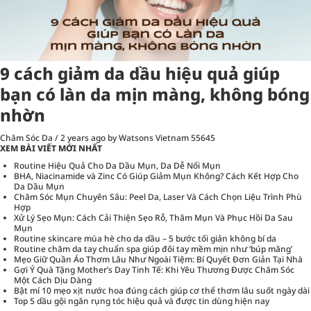
9 cách giảm da dầu hiệu quả giúp
bạn có làn da mịn màng, không bóng
nhờn
Chăm Sóc Da
/
2 years ago
by Watsons Vietnam
55645
XEM BÀI VIẾT MỚI NHẤT
Routine Hiệu Quả Cho Da Dầu Mụn, Da Dễ Nổi Mụn
BHA, Niacinamide và Zinc Có Giúp Giảm Mụn Không? Cách Kết Hợp Cho
Da Dầu Mụn
Chăm Sóc Mụn Chuyên Sâu: Peel Da, Laser Và Cách Chọn Liệu Trình Phù
Hợp
Xử Lý Sẹo Mụn: Cách Cải Thiện Sẹo Rỗ, Thâm Mụn Và Phục Hồi Da Sau
Mụn
Routine skincare mùa hè cho da dầu – 5 bước tối giản không bí da
Routine chăm da tay chuẩn spa giúp đôi tay mềm mịn như ‘búp măng’
Mẹo Giữ Quần Áo Thơm Lâu Như Ngoài Tiệm: Bí Quyết Đơn Giản Tại Nhà
Gợi Ý Quà Tặng Mother’s Day Tinh Tế: Khi Yêu Thương Được Chăm Sóc
Một Cách Dịu Dàng
Bật mí 10 mẹo xịt nước hoa đúng cách giúp cơ thể thơm lâu suốt ngày dài
Top 5 dầu gội ngăn rụng tóc hiệu quả và được tin dùng hiện nay