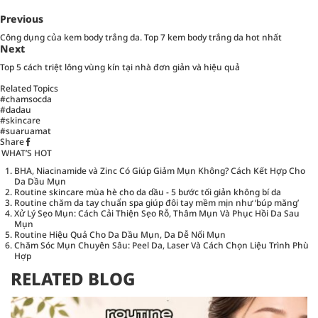
Previous
Công dụng của kem body trắng da. Top 7 kem body trắng da hot nhất
Next
Top 5 cách triệt lông vùng kín tại nhà đơn giản và hiệu quả
Related Topics
#chamsocda
#dadau
#skincare
#suaruamat
Share
WHAT’S HOT
BHA, Niacinamide và Zinc Có Giúp Giảm Mụn Không? Cách Kết Hợp Cho
Da Dầu Mụn
Routine skincare mùa hè cho da dầu - 5 bước tối giản không bí da
Routine chăm da tay chuẩn spa giúp đôi tay mềm mịn như ‘búp măng’
Xử Lý Sẹo Mụn: Cách Cải Thiện Sẹo Rỗ, Thâm Mụn Và Phục Hồi Da Sau
Mụn
Routine Hiệu Quả Cho Da Dầu Mụn, Da Dễ Nổi Mụn
Chăm Sóc Mụn Chuyên Sâu: Peel Da, Laser Và Cách Chọn Liệu Trình Phù
Hợp
RELATED BLOG