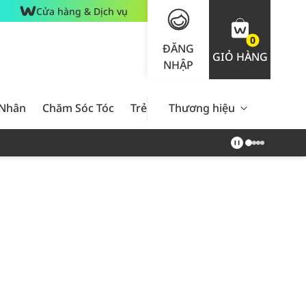
Cửa hàng & Dịch vụ
0
ĐĂNG
GIỎ HÀNG
NHẬP
 Nhân
Chăm Sóc Tóc
Trẻ Em
Thương hiệu
Nam Giới
Chăm Sóc 