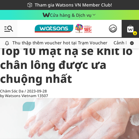
Giao hàng nhanh 24h - Áp dụng khu vực TP. Hồ Chí Minh
Miễn phí giao hàng cho đơn hàng từ 249,000Đ
Tham gia Watsons VN Member Club!
Cửa hàng & Dịch vụ
0
All
Chăm Sóc Cá Nhân
Ch
Thu thập thêm voucher hot tại Trạm Voucher
Thu thập thêm voucher hot tại Trạm Voucher
Cảnh báo An
Top 10 mặt nạ se khít lỗ
chân lông được ưa
chuộng nhất
Chăm Sóc Da
/
2023-09-28
by Watsons Vietnam
13507