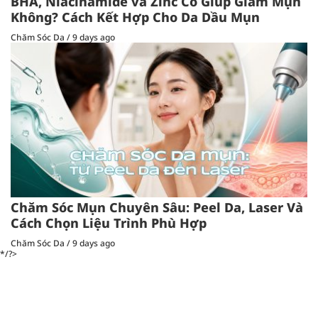
BHA, Niacinamide và Zinc Có Giúp Giảm Mụn
Không? Cách Kết Hợp Cho Da Dầu Mụn
Chăm Sóc Da
/
9 days ago
Chăm Sóc Mụn Chuyên Sâu: Peel Da, Laser Và
Cách Chọn Liệu Trình Phù Hợp
Chăm Sóc Da
/
9 days ago
*/?>