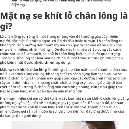
Top 10 mặt nạ giúp se khít lỗ chân lông được ưa chuộng nhất
hiện nay
Mặt nạ se khít lỗ chân lông là
gì?
Lỗ chân lông to, rộng là một trong những vấn đề thường gặp của nhiều
người, đặc biệt là những người có làn da dầu hoặc bị mụn. Lỗ chân lông to
không chỉ ảnh hưởng đến thẩm mỹ mà còn gây ra các vấn đề về sức khỏe
như viêm nhiễm, nhiễm trùng,… Do đó, việc tìm hiểu và áp dụng các cách
chăm sóc da để làm sạch, se khít lỗ chân lông hiệu quả là rất quan trọng.
Trong đó, sử dụng các loại mặt nạ chính là một trong những phương pháp
phổ biến nhất được nhiều chị em áp dụng.
Mặt nạ se khít lỗ chân lông
là những sản phẩm mặt nạ có thành phần chứa
nhiều vitamin cùng các loại khoáng chất có công dụng làm sạch sâu và se
khít lỗ chân lông. Sản phẩm này giúp cung cấp các dưỡng chất như: acid trái
cây lành tính, vitamin, khoáng chất, chất chống oxy hóa,… giúp tẩy tế bào
chết nằm sâu trong lỗ chân lông một cách nhẹ nhàng, cũng như giúp thu
hẹp lỗ chân lông, mang đến làn da mịn màng hơn.
Hiện nay, nhiều chị em có thể tự làm các loại mặt nạ se khít lỗ chân lông bằng
những nguyên liệu có thể sử dụng ngay tại gian bếp. Bên cạnh đó, các sản
phẩm mặt nạ se khít lỗ chân lông trên thị trường với thành phần thiên
nhiên, đóng gói sẵn vẫn luôn là sự lựa chọn tiện lợi, đáp ứng được nhu cầu
đa dạng của người dùng.