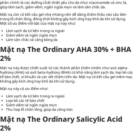
phần chính là các dưỡng chất thiết yếu cho da như: niacinamide và zinc là,
giúp làm sạch, giảm viêm, ngăn ngừa mụn và làm săn chắc da.
Mặt nạ còn có kết cấu gel nhẹ nhàng nên dễ dàng thẩm thấu vào sâu bên
trong lỗ chân lông, đồng thời không gây kích ứng hay khô da khi sử dụng.
Một số ưu điểm nổi bật của mặt nạ này như:
Làm sạch da từ bên trong ra ngoài
Giảm viêm và ngăn ngừa mụn
Làm săn chắc và căng bóng da
Mặt nạ The Ordinary AHA 30% + BHA
2%
Mặt nạ này được chiết xuất từ các thành phần thiên nhiên như axit alpha-
hydroxy (AHA) và axit beta-hydroxy (BHA) có khả năng làm sạch da, loại bỏ các
tế bào chết, vi khuẩn và các vết thâm trên da. Mặt nạ có kết cấu gel mềm mại,
không gây kích ứng hay khô da khi sử dụng.
Mặt nạ này có ưu điểm như:
Làm sạch da từ bên trong ra ngoài
Loại bỏ các tế bào chết
Giảm viêm và ngăn ngừa mụn
Thu hẹp lỗ chân lông, giúp da căng mịn
Mặt nạ The Ordinary Salicylic Acid
2%