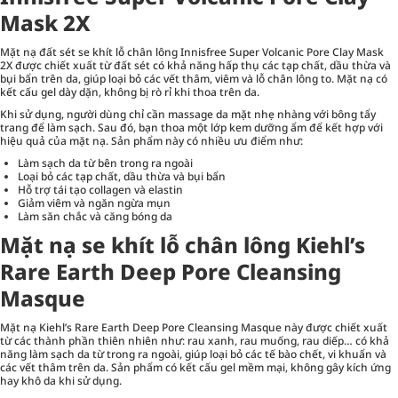
Mask 2X
Mặt nạ đất sét se khít lỗ chân lông Innisfree Super Volcanic Pore Clay Mask
2X được chiết xuất từ đất sét có khả năng hấp thụ các tạp chất, dầu thừa và
bụi bẩn trên da, giúp loại bỏ các vết thâm, viêm và lỗ chân lông to. Mặt nạ có
kết cấu gel dày dặn, không bị rò rỉ khi thoa trên da.
Khi sử dụng, người dùng chỉ cần massage da mặt nhẹ nhàng với bông tẩy
trang để làm sạch. Sau đó, bạn thoa một lớp kem dưỡng ẩm để kết hợp với
hiệu quả của mặt nạ. Sản phẩm này có nhiều ưu điểm như:
Làm sạch da từ bên trong ra ngoài
Loại bỏ các tạp chất, dầu thừa và bụi bẩn
Hỗ trợ tái tạo collagen và elastin
Giảm viêm và ngăn ngừa mụn
Làm săn chắc và căng bóng da
Mặt nạ se khít lỗ chân lông Kiehl’s
Rare Earth Deep Pore Cleansing
Masque
Mặt nạ Kiehl’s Rare Earth Deep Pore Cleansing Masque này được chiết xuất
từ các thành phần thiên nhiên như: rau xanh, rau muống, rau diếp… có khả
năng làm sạch da từ trong ra ngoài, giúp loại bỏ các tế bào chết, vi khuẩn và
các vết thâm trên da. Sản phẩm có kết cấu gel mềm mại, không gây kích ứng
hay khô da khi sử dụng.