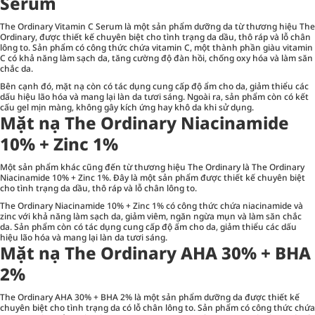
Serum
The Ordinary Vitamin C Serum là một sản phẩm dưỡng da từ thương hiệu The
Ordinary, được thiết kế chuyên biệt cho tình trạng da dầu, thô ráp và lỗ chân
lông to. Sản phẩm có công thức chứa vitamin C, một thành phần giàu vitamin
C có khả năng làm sạch da, tăng cường độ đàn hồi, chống oxy hóa và làm săn
chắc da.
Bên cạnh đó, mặt nạ còn có tác dụng cung cấp độ ẩm cho da, giảm thiểu các
dấu hiệu lão hóa và mang lại làn da tươi sáng. Ngoài ra, sản phẩm còn có kết
cấu gel mịn màng, không gây kích ứng hay khô da khi sử dụng.
Mặt nạ The Ordinary Niacinamide
10% + Zinc 1%
Một sản phẩm khác cũng đến từ thương hiệu The Ordinary là The Ordinary
Niacinamide 10% + Zinc 1%. Đây là một sản phẩm được thiết kế chuyên biệt
cho tình trạng da dầu, thô ráp và lỗ chân lông to.
The Ordinary Niacinamide 10% + Zinc 1% có công thức chứa niacinamide và
zinc với khả năng làm sạch da, giảm viêm, ngăn ngừa mụn và làm săn chắc
da. Sản phẩm còn có tác dụng cung cấp độ ẩm cho da, giảm thiểu các dấu
hiệu lão hóa và mang lại làn da tươi sáng.
Mặt nạ The Ordinary AHA 30% + BHA
2%
The Ordinary AHA 30% + BHA 2% là một sản phẩm dưỡng da được thiết kế
chuyên biệt cho tình trạng da có lỗ chân lông to. Sản phẩm có công thức chứa