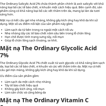
The Ordinary Salicylic Acid 2% chứa thành phần chính là axit salicylic với khả
năng loại bỏ các tế bào chết, vi khuẩn một cách hiệu quả. Bên cạnh đó, sản
phẩm cũng có khả năng loại bỏ các vết thâm trên da, mang lại làn da tươi
sáng hơn.
Mặt nạ có kết cấu gel nhẹ nhàng, không gây kích ứng hay khô da khi sử
dụng. Một số ưu điểm nổi bật của sản phẩm này gồm:
Làm sạch da từ bên trong ra ngoài một cách tối ưu
Nhẹ nhàng tẩy các tế bào chết nằm sâu bên trong lỗ chân lông
Hạn chế được tình trạng sưng tấy, nổi mụn
Giúp lỗ chân lông sạch thoáng, se khít.
Mặt nạ The Ordinary Glycolic Acid
7%
The Ordinary Glycolic Acid 7% chiết xuất từ axit glycolic có khả năng làm sạch
da, loại bỏ các tế bào chết, vi khuẩn và các vết thâm trên da. Mặt nạ có kết
cấu gel mịn màng, không gây kích ứng hay khô da khi sử dụng.
Ưu điểm của sản phẩm gồm:
Làm sạch da một cách nhẹ nhàng
Tẩy tế bào chết hiệu quả
Không gây kích ứng, nổi mụn
Làm săn chắc và căng bóng da
Mặt nạ The Ordinary Vitamin C