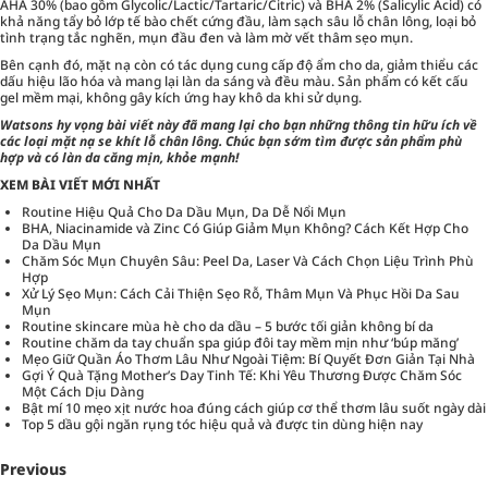
AHA 30% (bao gồm Glycolic/Lactic/Tartaric/Citric) và BHA 2% (Salicylic Acid) có
khả năng tẩy bỏ lớp tế bào chết cứng đầu, làm sạch sâu lỗ chân lông, loại bỏ
tình trạng tắc nghẽn, mụn đầu đen và làm mờ vết thâm sẹo mụn.
Bên cạnh đó, mặt nạ còn có tác dụng cung cấp độ ẩm cho da, giảm thiểu các
dấu hiệu lão hóa và mang lại làn da sáng và đều màu. Sản phẩm có kết cấu
gel mềm mại, không gây kích ứng hay khô da khi sử dụng.
Watsons
hy vọng bài viết này đã mang lại cho bạn những thông tin hữu ích về
các loại mặt nạ se khít lỗ chân lông. Chúc bạn sớm tìm được sản phẩm phù
hợp và có làn da căng mịn, khỏe mạnh!
XEM BÀI VIẾT MỚI NHẤT
Routine Hiệu Quả Cho Da Dầu Mụn, Da Dễ Nổi Mụn
BHA, Niacinamide và Zinc Có Giúp Giảm Mụn Không? Cách Kết Hợp Cho
Da Dầu Mụn
Chăm Sóc Mụn Chuyên Sâu: Peel Da, Laser Và Cách Chọn Liệu Trình Phù
Hợp
Xử Lý Sẹo Mụn: Cách Cải Thiện Sẹo Rỗ, Thâm Mụn Và Phục Hồi Da Sau
Mụn
Routine skincare mùa hè cho da dầu – 5 bước tối giản không bí da
Routine chăm da tay chuẩn spa giúp đôi tay mềm mịn như ‘búp măng’
Mẹo Giữ Quần Áo Thơm Lâu Như Ngoài Tiệm: Bí Quyết Đơn Giản Tại Nhà
Gợi Ý Quà Tặng Mother’s Day Tinh Tế: Khi Yêu Thương Được Chăm Sóc
Một Cách Dịu Dàng
Bật mí 10 mẹo xịt nước hoa đúng cách giúp cơ thể thơm lâu suốt ngày dài
Top 5 dầu gội ngăn rụng tóc hiệu quả và được tin dùng hiện nay
Previous