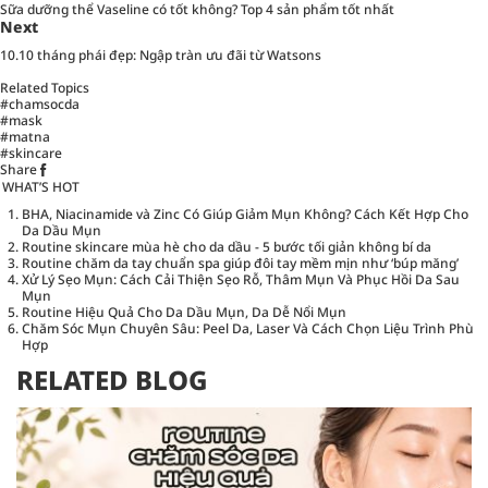
Sữa dưỡng thể Vaseline có tốt không? Top 4 sản phẩm tốt nhất
Next
10.10 tháng phái đẹp: Ngập tràn ưu đãi từ Watsons
Related Topics
#chamsocda
#mask
#matna
#skincare
Share
WHAT’S HOT
BHA, Niacinamide và Zinc Có Giúp Giảm Mụn Không? Cách Kết Hợp Cho
Da Dầu Mụn
Routine skincare mùa hè cho da dầu - 5 bước tối giản không bí da
Routine chăm da tay chuẩn spa giúp đôi tay mềm mịn như ‘búp măng’
Xử Lý Sẹo Mụn: Cách Cải Thiện Sẹo Rỗ, Thâm Mụn Và Phục Hồi Da Sau
Mụn
Routine Hiệu Quả Cho Da Dầu Mụn, Da Dễ Nổi Mụn
Chăm Sóc Mụn Chuyên Sâu: Peel Da, Laser Và Cách Chọn Liệu Trình Phù
Hợp
RELATED BLOG