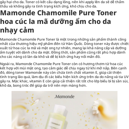
gây hại cho da. Toner có kết cấu dạng lỏng, nên khi apply lên da sẽ dễ thẩm
thấu và không gây ra tình trạng kích ứng, khó chịu cho da.
Mamonde Chamomile Pure Toner
hoa cúc la mã dưỡng ẩm cho da
nhạy cảm
Mamonde Chamomile Pure Toner là một trong những sản phẩm thành công
nhất của thương hiệu mỹ phẩm đến từ Hàn Quốc. Dòng toner này được chiết
xuất từ hoa cúc la mã và mật ong tự nhiên, mang lại khả năng cấp và dưỡng
ẩm tuyệt vời dành cho da mặt. Đồng thời, sản phẩm cũng rất phù hợp dành
cho các nàng có làn da khô và dễ bị kích ứng hay nổi mẩn đỏ.
Ngoài ra, Mamonde Chamomile Pure Toner còn có hương thơm từ hoa cúc
kết hợp với mùi mật ong, tạo cảm giác dễ chịu ngay từ khi mở nắp. Bên cạnh
đó, dòng toner Mamonde này còn chứa tinh chất vitamin E, giúp cải thiện
tình trạng lão quá, làm dịu đi các biểu hiện kích ứng trên da do nắng và tia UV
gây ra. Mặc khác, vitamin E còn giúp cải thiện rất tốt cho lớp biểu bì bị sần sùi,
khô da, bong tróc để giúp da trở nên mịn màng hơn.