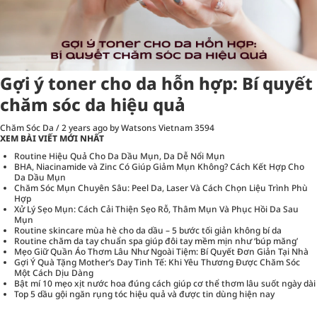
Gợi ý toner cho da hỗn hợp: Bí quyết
chăm sóc da hiệu quả
Chăm Sóc Da
/
2 years ago
by Watsons Vietnam
3594
XEM BÀI VIẾT MỚI NHẤT
Routine Hiệu Quả Cho Da Dầu Mụn, Da Dễ Nổi Mụn
BHA, Niacinamide và Zinc Có Giúp Giảm Mụn Không? Cách Kết Hợp Cho
Da Dầu Mụn
Chăm Sóc Mụn Chuyên Sâu: Peel Da, Laser Và Cách Chọn Liệu Trình Phù
Hợp
Xử Lý Sẹo Mụn: Cách Cải Thiện Sẹo Rỗ, Thâm Mụn Và Phục Hồi Da Sau
Mụn
Routine skincare mùa hè cho da dầu – 5 bước tối giản không bí da
Routine chăm da tay chuẩn spa giúp đôi tay mềm mịn như ‘búp măng’
Mẹo Giữ Quần Áo Thơm Lâu Như Ngoài Tiệm: Bí Quyết Đơn Giản Tại Nhà
Gợi Ý Quà Tặng Mother’s Day Tinh Tế: Khi Yêu Thương Được Chăm Sóc
Một Cách Dịu Dàng
Bật mí 10 mẹo xịt nước hoa đúng cách giúp cơ thể thơm lâu suốt ngày dài
Top 5 dầu gội ngăn rụng tóc hiệu quả và được tin dùng hiện nay