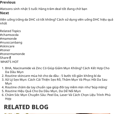
Previous
Watsons sinh nhật 5 tuổi: Hàng trăm deal tốt đang chờ bạn
Next
Viên uống trắng da DHC có tốt không? Cách sử dụng viên uống DHC hiệu quả
nhất
Related Topics
#chamsocda
#mamonde
#nuoccanbang
#skincare
#toner
#tonermamonde
Share
WHAT’S HOT
BHA, Niacinamide và Zinc Có Giúp Giảm Mụn Không? Cách Kết Hợp Cho
Da Dầu Mụn
Routine skincare mùa hè cho da dầu - 5 bước tối giản không bí da
Xử Lý Sẹo Mụn: Cách Cải Thiện Sẹo Rỗ, Thâm Mụn Và Phục Hồi Da Sau
Mụn
Routine chăm da tay chuẩn spa giúp đôi tay mềm mịn như ‘búp măng’
Routine Hiệu Quả Cho Da Dầu Mụn, Da Dễ Nổi Mụn
Chăm Sóc Mụn Chuyên Sâu: Peel Da, Laser Và Cách Chọn Liệu Trình Phù
Hợp
RELATED BLOG