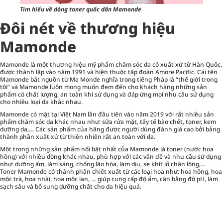
Tìm hiểu về dòng toner quốc dân Mamonde
Đôi nét về thương hiệu
Mamonde
Mamonde là một thương hiệu mỹ phẩm
chăm sóc da
có xuất xứ từ Hàn Quốc,
được thành lập vào năm 1991 và hiện thuộc tập đoàn Amore Pacific. Cái tên
Mamonde bắt nguồn từ Ma Monde nghĩa trong tiếng Pháp là “thế giới trong
tôi” và Mamonde luôn mong muốn đem đến cho khách hàng những sản
phẩm có chất lượng, an toàn khi sử dụng và đáp ứng mọi nhu cầu sử dụng
cho nhiều loại da khác nhau.
Mamonde có mặt tại Việt Nam lần đầu tiên vào năm 2019 với rất nhiều sản
phẩm chăm sóc da khác nhau như: sữa rửa mặt, tẩy tế bào chết, toner, kem
dưỡng da,… Các sản phẩm của hãng được người dùng đánh giá cao bởi bảng
thành phần xuất xứ từ thiên nhiên rất an toàn với da.
Một trong những sản phẩm nổi bật nhất của Mamonde là toner (nước hoa
hồng) với nhiều dòng khác nhau, phù hợp với các vấn đề và nhu cầu sử dụng
như: dưỡng ẩm, làm sáng, chống lão hóa, làm dịu, se khít lỗ chân lông,…
Toner Mamonde có thành phần chiết xuất từ các loại hoa như: hoa hồng, hoa
mộc trà, hoa nhài, hoa mộc lan, … giúp cung cấp độ ẩm, cân bằng độ pH, làm
sạch sâu và bổ sung dưỡng chất cho da hiệu quả.