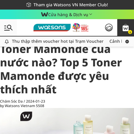
Giao hàng nhanh 24h - Áp dụng khu vực TP. Hồ Chí Minh
Miễn phí giao hàng cho đơn hàng từ 249,000Đ
Tham gia Watsons VN Member Club!
Cửa hàng & Dịch vụ
0
All
Chăm Sóc Cá Nhân
Ch
Thu thập thêm voucher hot tại Trạm Voucher
Thu thập thêm voucher hot tại Trạm Voucher
Cảnh báo An
Toner Mamonde của
nước nào? Top 5 Toner
Mamonde được yêu
thích nhất
Chăm Sóc Da
/
2024-01-23
by Watsons Vietnam
5508