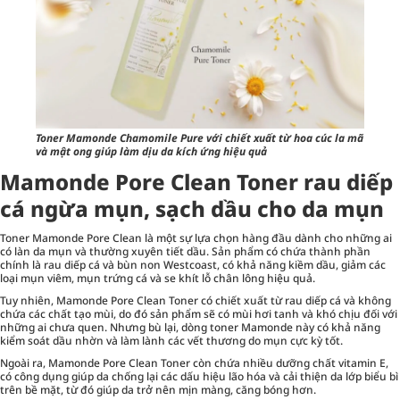
Toner Mamonde Chamomile Pure với chiết xuất từ hoa cúc la mã
và mật ong giúp làm dịu da kích ứng hiệu quả
Mamonde Pore Clean Toner rau diếp
cá ngừa mụn, sạch dầu cho da mụn
Toner Mamonde Pore Clean là một sự lựa chọn hàng đầu dành cho những ai
có làn da mụn và thường xuyên tiết dầu. Sản phẩm có chứa thành phần
chính là rau diếp cá và bùn non Westcoast, có khả năng kiềm dầu, giảm các
loại mụn viêm, mụn trứng cá và se khít lỗ chân lông hiệu quả.
Tuy nhiên, Mamonde Pore Clean Toner có chiết xuất từ rau diếp cá và không
chứa các chất tạo mùi, do đó sản phẩm sẽ có mùi hơi tanh và khó chịu đối với
những ai chưa quen. Nhưng bù lại, dòng toner Mamonde này có khả năng
kiểm soát dầu nhờn và làm lành các vết thương do mụn cực kỳ tốt.
Ngoài ra, Mamonde Pore Clean Toner còn chứa nhiều dưỡng chất vitamin E,
có công dụng giúp da chống lại các dấu hiệu lão hóa và cải thiện da lớp biểu bì
trên bề mặt, từ đó giúp da trở nên mịn màng, căng bóng hơn.