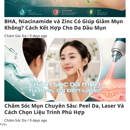
BHA, Niacinamide và Zinc Có Giúp Giảm Mụn
Không? Cách Kết Hợp Cho Da Dầu Mụn
Chăm Sóc Da
/
9 days ago
Chăm Sóc Mụn Chuyên Sâu: Peel Da, Laser Và
Cách Chọn Liệu Trình Phù Hợp
Chăm Sóc Da
/
9 days ago
*/?>