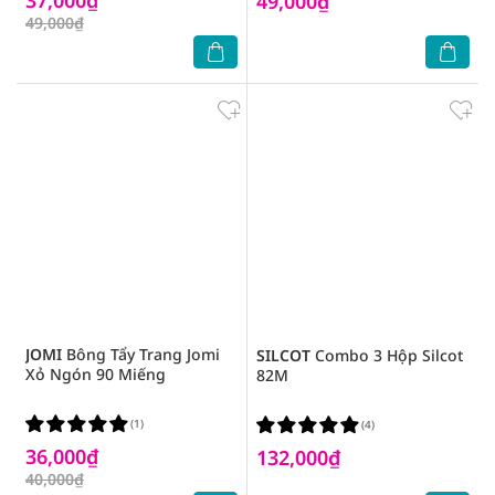
49,000₫
49,000₫
JOMI
Bông Tẩy Trang Jomi
SILCOT
Combo 3 Hộp Silcot
Xỏ Ngón 90 Miếng
82M
(1)
(4)
36,000₫
132,000₫
40,000₫