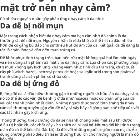
mặt trở nên nhạy cảm?
Có nhiều nguyên nhân gây phản ứng nhạy cảm ở da như:
Da dễ bị nổi mụn
Một trong cách nhận biết da nhạy cảm mà bạn cần nhớ đó chính là da
thường rất dễ nổi mụn. Nguyên nhân là vì da khô có thể tiết ra dầu nhiều
hơn để cố gắng bù đắp cho sự thiếu hụt độ ẩm của da. Kết quả, da dễ dàng bị
tắc lỗ chân lông và dẫn đến mụn trứng cá.
Để khắc phục tình trạng trên, bạn nên rửa mặt không quá hai lần một ngày
và nên dùng sản phẩm rửa mặt cho da nhạy cảm. Lựa chọn các phương pháp
trị mụn không gây kích ứng, kháng viêm như: tinh dầu tràm trà, chiết xuất
cây phỉ (witch hazel), benzoyl peroxide hoặc salicylic acid trong sản phẩm và
tránh dùng các sản phẩm có chứa cồn.
Da dễ bị ửng đỏ
Bị ửng đỏ da là dấu hiệu thường gặp ở những người sở hữu làn da nhạy cảm,
nó có thể do các vấn đề bệnh lý ở da như rosacea hoặc do phản ứng của da
với các thành phần nhất định. Những người thực sự có tình trạng da nhạy
cảm sẽ thường xuyên gặp vấn đề này, vì vậy hãy cố gắng hạn chế tiếp xúc với
các tác nhân gây kích ứng.
Thông thường, triệu chứng đỏ da sẽ nhanh chóng biến mất sau khi được
điều trị hoặc khi các chất gây kích thích da bị loại bỏ. Nhưng đôi khi tình trạng
mẩn đỏ có thể kéo dài, đặc biệt là đối với những người bị giãn mao mạch. Áp
dụng phương pháp điều trị laser thường hữu ích cho những người bị mẩn đỏ
kéo dài.