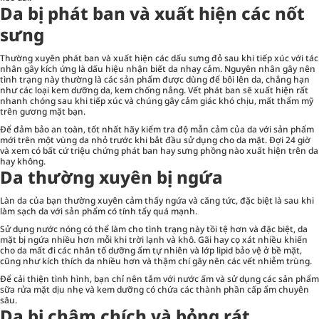
Da bị phát ban và xuất hiện các nốt
sưng
Thường xuyên phát ban và xuất hiện các dấu sưng đỏ sau khi tiếp xúc với tác
nhân gây kích ứng là dấu hiệu nhận biết da nhạy cảm. Nguyên nhân gây nên
tình trạng này thường là các sản phẩm được dùng để bôi lên da, chẳng hạn
như các loại kem dưỡng da, kem chống nắng. Vết phát ban sẽ xuất hiện rất
nhanh chóng sau khi tiếp xúc và chúng gây cảm giác khó chịu, mất thẩm mỹ
trên gương mặt bạn.
Để đảm bảo an toàn, tốt nhất hãy kiểm tra độ mẫn cảm của da với sản phẩm
mới trên một vùng da nhỏ trước khi bắt đầu sử dụng cho da mặt. Đợi 24 giờ
và xem có bất cứ triệu chứng phát ban hay sưng phồng nào xuất hiện trên da
hay không.
Da thường xuyên bị ngứa
Làn da của bạn thường xuyên cảm thấy ngứa và căng tức, đặc biệt là sau khi
làm sạch da với sản phẩm có tính tẩy quá mạnh.
Sử dụng nước nóng có thể làm cho tình trạng này tồi tệ hơn và đặc biệt, da
mặt bị ngứa nhiều hơn mỗi khi trời lạnh và khô. Gãi hay cọ xát nhiều khiến
cho da mất đi các nhân tố dưỡng ẩm tự nhiên và lớp lipid bảo vệ ở bề mặt,
cũng như kích thích da nhiều hơn và thậm chí gây nên các vết nhiễm trùng.
Để cải thiện tình hình, bạn chỉ nên tắm với nước ấm và sử dụng các sản phẩm
sữa rửa mặt dịu nhẹ và kem dưỡng có chứa các thành phần cấp ẩm chuyên
sâu.
Da bị châm chích và bỏng rát