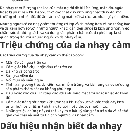
Da nhạy cảm là trạng thái da của một người dễ bị kích ứng, mẩn đỏ, ngứa
hoặc bị phát ban khi tiếp xúc với các chất gây kích ứng hoặc thay đổi môi
trường như nhiệt độ, độ ẩm, ánh sáng mặt trời và các tác nhân gây ô nhiễm.
Những người có da nhạy cảm thường có lớp vỏ da mỏng hơn và hệ thống bảo
vệ da kém hơn so với những người khác, dẫn đến sự dễ bị kích ứng hơn. Việc
chăm sóc da đúng cách và sử dụng sản phẩm chăm sóc da phù hợp là rất
quan trọng đối với những người có da nhạy cảm.
Triệu chứng của da nhạy cảm
Các triệu chứng của da nhạy cảm có thể bao gồm:
Mẩn đỏ và ngứa trên da
Cảm giác khó chịu hoặc đau rát trên da
Da khô và bong tróc
Sưng và viêm da
Nổi mụn và mẩn ngứa
Tình trạng bong tróc da, viêm da, nhiễm trùng, và kích ứng da do sử dụng
sản phẩm chăm sóc da không phù hợp
Đau hoặc khó chịu khi tiếp xúc với ánh sáng mặt trời hoặc nhiệt độ thay
đổi
Cảm giác nóng rát hoặc kích ứng sau khi tiếp xúc với các chất gây kích
ứng như hóa chất, mỹ phẩm, dầu gội, hoặc thuốc nhuộm tóc.
Những triệu chứng này có thể xảy ra ở bất kỳ vùng nào trên da và có thể
gây khó chịu và mất tự tin cho người bị da nhạy cảm.
Dấu hiệu nhận biết da nhạy