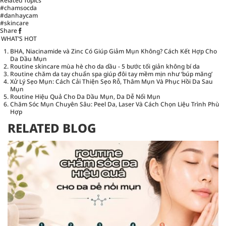
Related Topics
#chamsocda
#danhaycam
#skincare
Share
WHAT’S HOT
BHA, Niacinamide và Zinc Có Giúp Giảm Mụn Không? Cách Kết Hợp Cho
Da Dầu Mụn
Routine skincare mùa hè cho da dầu - 5 bước tối giản không bí da
Routine chăm da tay chuẩn spa giúp đôi tay mềm mịn như ‘búp măng’
Xử Lý Sẹo Mụn: Cách Cải Thiện Sẹo Rỗ, Thâm Mụn Và Phục Hồi Da Sau
Mụn
Routine Hiệu Quả Cho Da Dầu Mụn, Da Dễ Nổi Mụn
Chăm Sóc Mụn Chuyên Sâu: Peel Da, Laser Và Cách Chọn Liệu Trình Phù
Hợp
RELATED BLOG