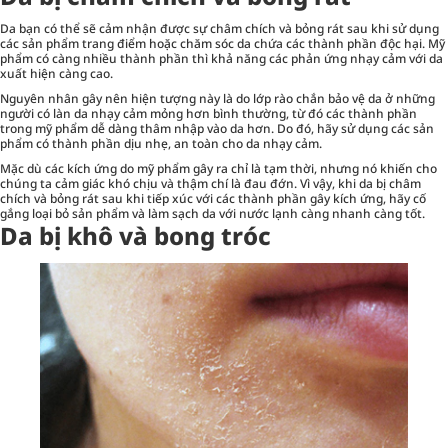
Da bạn có thể sẽ cảm nhận được sự châm chích và bỏng rát sau khi sử dụng
các sản phẩm trang điểm hoặc chăm sóc da chứa các thành phần độc hại. Mỹ
phẩm có càng nhiều thành phần thì khả năng các phản ứng nhạy cảm với da
xuất hiện càng cao.
Nguyên nhân gây nên hiện tượng này là do lớp rào chắn bảo vệ da ở những
người có làn da nhạy cảm mỏng hơn bình thường, từ đó các thành phần
trong mỹ phẩm dễ dàng thâm nhập vào da hơn. Do đó, hãy sử dụng các sản
phẩm có thành phần dịu nhẹ, an toàn cho da nhạy cảm.
Mặc dù các kích ứng do mỹ phẩm gây ra chỉ là tạm thời, nhưng nó khiến cho
chúng ta cảm giác khó chịu và thậm chí là đau đớn. Vì vậy, khi da bị châm
chích và bỏng rát sau khi tiếp xúc với các thành phần gây kích ứng, hãy cố
gắng loại bỏ sản phẩm và làm sạch da với nước lạnh càng nhanh càng tốt.
Da bị khô và bong tróc