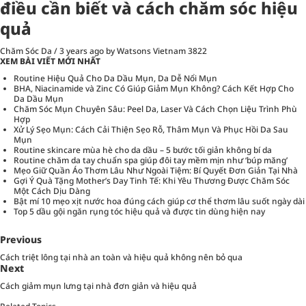
điều cần biết và cách chăm sóc hiệu
quả
Chăm Sóc Da
/
3 years ago
by Watsons Vietnam
3822
XEM BÀI VIẾT MỚI NHẤT
Routine Hiệu Quả Cho Da Dầu Mụn, Da Dễ Nổi Mụn
BHA, Niacinamide và Zinc Có Giúp Giảm Mụn Không? Cách Kết Hợp Cho
Da Dầu Mụn
Chăm Sóc Mụn Chuyên Sâu: Peel Da, Laser Và Cách Chọn Liệu Trình Phù
Hợp
Xử Lý Sẹo Mụn: Cách Cải Thiện Sẹo Rỗ, Thâm Mụn Và Phục Hồi Da Sau
Mụn
Routine skincare mùa hè cho da dầu – 5 bước tối giản không bí da
Routine chăm da tay chuẩn spa giúp đôi tay mềm mịn như ‘búp măng’
Mẹo Giữ Quần Áo Thơm Lâu Như Ngoài Tiệm: Bí Quyết Đơn Giản Tại Nhà
Gợi Ý Quà Tặng Mother’s Day Tinh Tế: Khi Yêu Thương Được Chăm Sóc
Một Cách Dịu Dàng
Bật mí 10 mẹo xịt nước hoa đúng cách giúp cơ thể thơm lâu suốt ngày dài
Top 5 dầu gội ngăn rụng tóc hiệu quả và được tin dùng hiện nay
Previous
Cách triệt lông tại nhà an toàn và hiệu quả không nên bỏ qua
Next
Cách giảm mụn lưng tại nhà đơn giản và hiệu quả