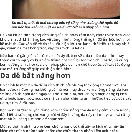
Da khô bị mất đi khả nnawg bảo vệ cũng như không thể ngăn độ
ẩm bốc hơi khỏi bề mặt da khiến da trở nên nhạy cảm hơn
Da khô khiến tình trạng kích ứng của da nhạy cảm ngày càng tồi tệ hơn vì da
khô bị mất đi khả năng bảo vệ cũng như không thể ngăn độ ẩm bốc hơi khỏi
bề mặt da. Các vấn đề về da sẽ xuất hiện khi trời lạnh, thời tiết khô hay nhiều
gió, khiến da mặt bong tróc, vảy, thậm chí là lột da.
Nếu bạn cố gắng lột các lớp da chết ấy đi, bạn sẽ chịu nhiều đau đớn hay
thậm chí có nguy cơ bị nhiễm trùng hoặc để lại sẹo trên da. Khi đó, sử dụng
kem dưỡng ẩm và có các biện pháp giúp da hạn chế tiếp xúc với các tác động
của môi trường sẽ giúp cải thiện tình hình.
Da dễ bắt nắng hơn
Đó chính là một làn da dễ bị kích thích bởi những tác động từ mặt trời. Khi
bạn bước ra đường mà không có mũ nón hay thoa kem chống nắng, da bạn
sẽ ửng đỏ rồi sạm đen ngay sau đó. Hơn nữa, nếu da bạn hiện đang bị kích
ứng hoặc bong tróc, nguy cơ mà bạn phải chịu từ ảnh hưởng tiêu cực của các
tia cực tím là rất cao.
Bạn nên thường xuyên dùng kem chống nắng cho da nhạy cảm khi ra ngoài,
đặc biệt là sử dụng cho vùng mặt vì đây là vùng da này rất nhạy cảm và cũng
mất nhiều công sức hơn để chăm sóc.
Một số thành phần trong kem chống nắng có thể gây ra kích ứng, hãy tìm
kiếm cho mình những sản phẩm cho chứa thành phần kẽm oxit hoặc