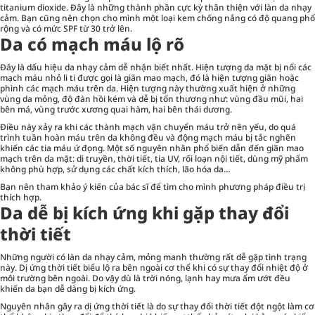
titanium dioxide. Đây là những thành phần cực kỳ thân thiện với làn da nhạy
cảm. Bạn cũng nên chọn cho mình một loại kem chống nắng có độ quang phổ
rộng và có mức SPF từ 30 trở lên.
Da có mạch máu lộ rõ
Đây là dấu hiệu da nhạy cảm dễ nhận biết nhất. Hiện tượng da mặt bị nổi các
mạch máu nhỏ li ti được gọi là giãn mao mạch, đó là hiện tượng giãn hoặc
phình các mạch máu trên da. Hiện tượng này thường xuất hiện ở những
vùng da mỏng, độ đàn hồi kém và dễ bị tổn thương như: vùng đầu mũi, hai
bên má, vùng trước xương quai hàm, hai bên thái dương.
Điều này xảy ra khi các thành mạch vận chuyển máu trở nên yếu, do quá
trình tuần hoàn máu trên da không đều và động mạch máu bị tắc nghẽn
khiến các tia máu ứ đọng. Một số nguyên nhân phổ biến dẫn đến giãn mao
mạch trên da mặt: di truyền, thời tiết, tia UV, rối loạn nội tiết, dùng mỹ phẩm
không phù hợp, sử dụng các chất kích thích, lão hóa da…
Bạn nên tham khảo ý kiến của bác sĩ để tìm cho mình phương pháp điều trị
thích hợp.
Da dễ bị kích ứng khi gặp thay đổi
thời tiết
Những người có làn da nhạy cảm, mỏng manh thường rất dễ gặp tình trạng
này. Dị ứng thời tiết biểu lộ ra bên ngoài cơ thể khi có sự thay đổi nhiệt độ ở
môi trường bên ngoài. Do vậy dù là trời nóng, lạnh hay mưa ẩm ướt đều
khiến da bạn dễ dàng bị kích ứng.
Nguyên nhân gây ra dị ứng thời tiết là do sự thay đổi thời tiết đột ngột làm cơ