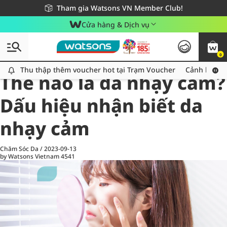
Giao hàng nhanh 24h - Áp dụng khu vực TP. Hồ Chí Minh
Miễn phí giao hàng cho đơn hàng từ 249,000Đ
Tham gia Watsons VN Member Club!
Cửa hàng & Dịch vụ
0
All
Chăm Sóc Cá Nhân
Ch
Thu thập thêm voucher hot tại Trạm Voucher
Thu thập thêm voucher hot tại Trạm Voucher
Cảnh báo An
Thế nào là da nhạy cảm?
Dấu hiệu nhận biết da
nhạy cảm
Chăm Sóc Da
/
2023-09-13
by Watsons Vietnam
4541