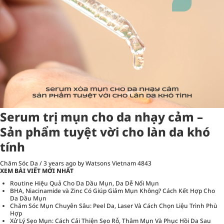
Serum trị mụn cho da nhạy cảm –
Sản phẩm tuyệt vời cho làn da khó
tính
Chăm Sóc Da
/
3 years ago
by Watsons Vietnam
4843
XEM BÀI VIẾT MỚI NHẤT
Routine Hiệu Quả Cho Da Dầu Mụn, Da Dễ Nổi Mụn
BHA, Niacinamide và Zinc Có Giúp Giảm Mụn Không? Cách Kết Hợp Cho
Da Dầu Mụn
Chăm Sóc Mụn Chuyên Sâu: Peel Da, Laser Và Cách Chọn Liệu Trình Phù
Hợp
Xử Lý Sẹo Mụn: Cách Cải Thiện Sẹo Rỗ, Thâm Mụn Và Phục Hồi Da Sau