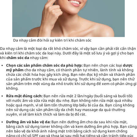
Da nhạy cảm đòi hỏi sự kiên trì khi chăm sóc
Da nhạy cảm là một loại da rất khó chăm sóc, vì vậy bạn cần phải rất cẩn thận
và kiên trì khi chăm sóc da loại này. Dưới đây là một số lưu ý và gợi ý cho bạn
khi
chăm sóc da
nhạy cảm:
Chọn các sản phẩm chăm sóc da phù hợp:
Bạn nên chọn các loại
dược
mỹ phẩm
cho da nhạy cảm, có thành phần tự nhiên, lành tính và không
chứa các chất hóa học gây kích ứng. Bạn nên đọc kỹ nhãn và thành phần
của sản phẩm trước khi mua và sử dụng. Trước khi sử dụng, bạn nên thử
sản phẩm trên một vùng da nhỏ trước khi sử dụng để xem có phản ứng gì
không.
Rửa mặt đúng cách:
Bạn nên rửa mặt 2 lần/ngày (buổi sáng và buổi tối)
với nước ấm và sữa rửa mặt dịu nhẹ. Bạn không nên rửa mặt quá nhiều
hoặc quá mạnh, vì sẽ làm tổn thương lớp biểu bì của da. Bạn cũng không
nên sử dụng các sản phẩm tẩy da chết hay massage da quá thường
xuyên, vì sẽ làm kích thích và làm da bị đỏ rát.
Dưỡng ẩm và bảo vệ da:
Bạn nên dưỡng ẩm cho da sau khi rửa mặt,
bằng cách sử dụng toner không cồn và kem dưỡng ẩm phù hợp. Bạn cũng
nên bảo vệ da khỏi ánh nắng mặt trời bằng cách sử dụng kem chống
nắng có chỉ số SPF cao và thoa lại sau mỗi hai tiếng và cần tránh tiếp xúc