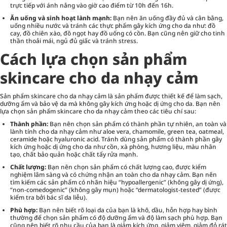
trực tiếp với ánh nắng vào giờ cao điểm từ 10h đến 16h.
Ăn uống và sinh hoạt lành mạnh:
Bạn nên ăn uống đầy đủ và cân bằng,
uống nhiều nước và tránh các thực phẩm gây kích ứng cho da như: đồ
cay, đồ chiên xào, đồ ngọt hay đồ uống có cồn. Bạn cũng nên giữ cho tinh
thần thoải mái, ngủ đủ giấc và tránh stress.
Cách lựa chọn sản phẩm
skincare cho da nhạy cảm
Sản phẩm skincare cho da nhạy cảm là sản phẩm được thiết kế để làm sạch,
dưỡng ẩm và bảo vệ da mà không gây kích ứng hoặc dị ứng cho da. Bạn nên
lựa chọn sản phẩm skincare cho da nhạy cảm theo các tiêu chí sau:
Thành phần:
Bạn nên chọn sản phẩm có thành phần tự nhiên, an toàn và
lành tính cho da nhạy cảm như aloe vera, chamomile, green tea, oatmeal,
ceramide hoặc hyaluronic acid. Tránh dùng sản phẩm có thành phần gây
kích ứng hoặc dị ứng cho da như cồn, xà phòng, hương liệu, màu nhân
tạo, chất bảo quản hoặc chất tẩy rửa mạnh.
Chất lượng:
Bạn nên chọn sản phẩm có chất lượng cao, được kiểm
nghiệm lâm sàng và có chứng nhận an toàn cho da nhạy cảm. Bạn nên
tìm kiếm các sản phẩm có nhãn hiệu “hypoallergenic” (không gây dị ứng),
“non-comedogenic” (không gây mụn) hoặc “dermatologist-tested” (được
kiểm tra bởi bác sĩ da liễu).
Phù hợp:
Bạn nên biết rõ loại da của bạn là khô, dầu, hỗn hợp hay bình
thường để chọn sản phẩm có độ dưỡng ẩm và độ làm sạch phù hợp. Bạn
cũng nên biết rõ nhu cầu của bạn là giảm kích ứng, giảm viêm, giảm đỏ rát