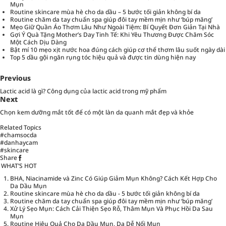
Mụn
Routine skincare mùa hè cho da dầu – 5 bước tối giản không bí da
Routine chăm da tay chuẩn spa giúp đôi tay mềm mịn như ‘búp măng’
Mẹo Giữ Quần Áo Thơm Lâu Như Ngoài Tiệm: Bí Quyết Đơn Giản Tại Nhà
Gợi Ý Quà Tặng Mother’s Day Tinh Tế: Khi Yêu Thương Được Chăm Sóc
Một Cách Dịu Dàng
Bật mí 10 mẹo xịt nước hoa đúng cách giúp cơ thể thơm lâu suốt ngày dài
Top 5 dầu gội ngăn rụng tóc hiệu quả và được tin dùng hiện nay
Previous
Lactic acid là gì? Công dụng của lactic acid trong mỹ phẩm
Next
Chọn kem dưỡng mắt tốt để có một làn da quanh mắt đẹp và khỏe
Related Topics
#chamsocda
#danhaycam
#skincare
Share
WHAT’S HOT
BHA, Niacinamide và Zinc Có Giúp Giảm Mụn Không? Cách Kết Hợp Cho
Da Dầu Mụn
Routine skincare mùa hè cho da dầu - 5 bước tối giản không bí da
Routine chăm da tay chuẩn spa giúp đôi tay mềm mịn như ‘búp măng’
Xử Lý Sẹo Mụn: Cách Cải Thiện Sẹo Rỗ, Thâm Mụn Và Phục Hồi Da Sau
Mụn
Routine Hiệu Quả Cho Da Dầu Mụn, Da Dễ Nổi Mụn