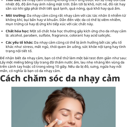
nhiệt độ, độ ẩm hay ánh nắng mặt trời. Dẫn tới bị khô, nứt nẻ, đỏ rát hay
sần sùi khi gặp phải thời tiết quá lạnh, quá nóng, quá khô hay quá ẩm.
Môi trường:
Da nhạy cảm cũng rất nhạy cảm với các tác nhân ô nhiễm từ
không khí, bụi bẩn hay vi khuẩn. Dẫn đến việc da có thể bị viêm nhiễm,
mụn trứng cá hay dị ứng khi tiếp xúc với các chất này.
Chất hóa học:
Một số chất hóa học thường gây kích ứng cho da nhạy cảm
là: alcohol, paraben, sulfate, fragrance, colorant hay acid salicylic.
Các yếu tố khác:
Da nhạy cảm cũng có thể bị ảnh hưởng bởi các yếu tố
khác như: stress, mất ngủ, thói quen ăn uống, sức khỏe nội tạng hay tình
trạng nội tiết tố.
Để nhận biết da nhạy cảm, bạn có thể thử làm một bài test đơn giản như sau:
Lấy một miếng bông tẩy trang đã thấm nước ấm, lau nhẹ nhàng lên vùng da
trên cánh tay hoặc cổ trong vòng 10 giây. Nếu da bị đỏ, sưng, ngứa hay nổi
mẩn, có nghĩa là bạn có da nhạy cảm.
Cách chăm sóc da nhạy cảm