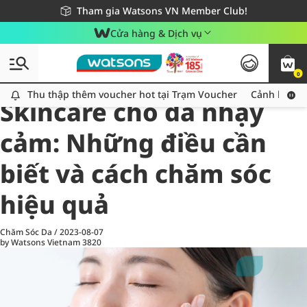
Giao hàng nhanh 24h - Áp dụng khu vực TP. Hồ Chí Minh
Miễn phí giao hàng cho đơn hàng từ 249,000Đ
Tham gia Watsons VN Member Club!
Cửa hàng & Dịch vụ
0
All
Chăm Sóc Cá Nhân
Ch
Thu thập thêm voucher hot tại Trạm Voucher
Thu thập thêm voucher hot tại Trạm Voucher
Cảnh báo An
Skincare cho da nhạy
cảm: Những điều cần
biết và cách chăm sóc
hiệu quả
Chăm Sóc Da
/
2023-08-07
by Watsons Vietnam
3820