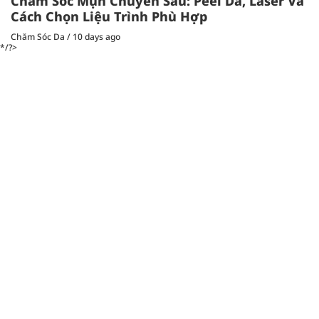
Chăm Sóc Mụn Chuyên Sâu: Peel Da, Laser Và
Cách Chọn Liệu Trình Phù Hợp
Chăm Sóc Da
/
10 days ago
*/?>