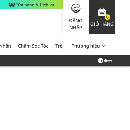
Cửa hàng & Dịch vụ
0
ĐĂNG
GIỎ HÀNG
NHẬP
 Nhân
Chăm Sóc Tóc
Trẻ Em
Thương hiệu
Nam Giới
Chăm Sóc 