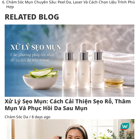
Chăm Sóc Mụn Chuyên Sâu: Peel Da, Laser Và Cách Chọn Liệu Trình Phù
Hợp
RELATED BLOG
Xử Lý Sẹo Mụn: Cách Cải Thiện Sẹo Rỗ, Thâm
Mụn Và Phục Hồi Da Sau Mụn
Chăm Sóc Da
/
8 days ago