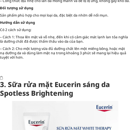
– Công thức dịu nhẹ cho làn da mỏng manh và dễ bị dị ứng, không gây khô da.
Đối tượng sử dụng
Sản phẩm phù hợp cho mọi loại da, đặc biệt da nhờn dễ nổi mụn.
Hướng dẫn sử dụng
Có 2 cách sử dụng:
– Cách 1: Thoa lên mặt và vỗ nhẹ, đến khi có cảm giác mát lạnh lan tỏa nghĩa
là dưỡng chất đã được thẩm thấu vào da của bạn.
– Cách 2: Cho một lượng vừa đủ dưỡng chất lên một miếng bông, hoặc mặt
nạ dưỡng da và dùng làm mặt nạ trong khoảng 3 phút sẽ mang lại hiệu quả
tuyệt vời hơn.
3.
Sữa rửa mặt Eucerin sáng da
Spotless Brightening