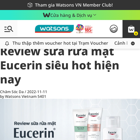
Giao hàng nhanh 24h - Áp dụng khu vực TP. Hồ Chí Minh
Miễn phí giao hàng cho đơn hàng từ 249,000Đ
Tham gia Watsons VN Member Club!
Cửa hàng & Dịch vụ
0
All
Chăm Sóc Cá Nhân
Ch
Thu thập thêm voucher hot tại Trạm Voucher
Thu thập thêm voucher hot tại Trạm Voucher
Cảnh báo An
Review sữa rửa mặt
Eucerin siêu hot hiện
nay
Chăm Sóc Da
/
2022-11-11
by Watsons Vietnam
5401