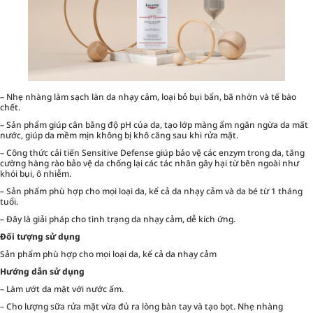
– Nhẹ nhàng làm sạch làn da nhạy cảm, loại bỏ bụi bẩn, bã nhờn và tế bào
chết.
– Sản phẩm giúp cân bằng độ pH của da, tạo lớp màng ẩm ngăn ngừa da mất
nước, giúp da mềm mịn không bị khô căng sau khi rửa mặt.
– Công thức cải tiến Sensitive Defense giúp bảo vệ các enzym trong da, tăng
cường hàng rào bảo vệ da chống lại các tác nhân gây hại từ bên ngoài như
khói bụi, ô nhiễm.
– Sản phẩm phù hợp cho mọi loại da, kể cả da nhạy cảm và da bé từ 1 tháng
tuổi.
– Đây là giải pháp cho tình trạng da nhạy cảm, dễ kích ứng.
Đối tượng sử dụng
Sản phẩm phù hợp cho mọi loại da, kể cả da nhạy cảm
Hướng dẫn sử dụng
– Làm ướt da mặt với nước ấm.
– Cho lượng sữa rửa mặt vừa đủ ra lòng bàn tay và tạo bọt. Nhẹ nhàng