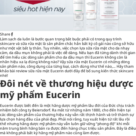
Share
Làm sạch da luôn là bước quan trọng bắt buộc phải có trong quy trình
skincare và sữa rửa mặt là sản phẩm chắc hẳn bất kỳ cô gái nào cũng sở hữu
như một vật bất ly thân. Tuy nhiên, việc chọn lựa sữa rửa mặt cho da nhạy
cảm, da dầu mụn không phải là việc dễ dàng. Nếu bạn đã từng dành thời gian
để tìm hiểu các dòng sản phẩm cho da dầu mụn thì Eucerin không còn là
nhãn hiệu xa lạ đúng không nào? Vậy sửa rửa mặt Eucerin có những dòng
sản phẩm nào, công dụng của từng loại, cách dùng như thế nào,… Hãy tham
khảo bài
review sữa rửa mặt Eucerin
dưới đây để bổ sung kiến thức skincare
nhé!
Đôi nét về thương hiệu dược
mỹ phẩm Eucerin
Eucerin được biết đến là một hãng dược mỹ phẩm lâu đời của Đức chịu trách
nhiệm bởi công ty Beiersdorf. Ra mắt từ những năm 1880, cho đến hiện tại
các dòng sản phẩm của thương hiệu này vẫn rất thịnh hành và trở thành sự
lựa chọn hàng đầu của phái đẹp. Phải nói rằng, tuy xuất hiện từ rất lâu rồi
thế nhưng hãng dược mỹ phẩm này vẫn luôn giữ vững “phong độ” khi mỗi
năm trung bình hãng bán ra được đến hàng chục triệu sản phẩm. Đây là điều
mà không phải bất kỳ hãng mỹ phẩm nào cũng làm được.