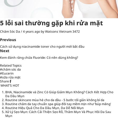
5 lỗi sai thường gặp khi rửa mặt
Chăm Sóc Da
/
4 years ago
by Watsons Vietnam
3472
Previous
Cách sử dụng niacinamide toner cho người mới bắt đầu
Next
Kem đánh răng chứa Fluoride: Có nên dùng không?
Related Topics
#chăm sóc da
#Eucerin
#sữa rửa mặt
Share
WHAT’S HOT
BHA, Niacinamide và Zinc Có Giúp Giảm Mụn Không? Cách Kết Hợp Cho
Da Dầu Mụn
Routine skincare mùa hè cho da dầu - 5 bước tối giản không bí da
Routine chăm da tay chuẩn spa giúp đôi tay mềm mịn như ‘búp măng’
Routine Hiệu Quả Cho Da Dầu Mụn, Da Dễ Nổi Mụn
Xử Lý Sẹo Mụn: Cách Cải Thiện Sẹo Rỗ, Thâm Mụn Và Phục Hồi Da Sau
Mụn