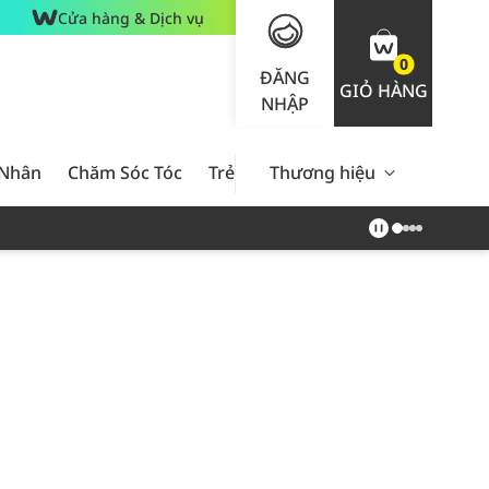
Cửa hàng & Dịch vụ
0
ĐĂNG
GIỎ HÀNG
NHẬP
 Nhân
Chăm Sóc Tóc
Trẻ Em
Thương hiệu
Nam Giới
Chăm Sóc 