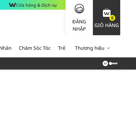
Cửa hàng & Dịch vụ
0
ĐĂNG
GIỎ HÀNG
NHẬP
 Nhân
Chăm Sóc Tóc
Trẻ Em
Thương hiệu
Nam Giới
Chăm Sóc 