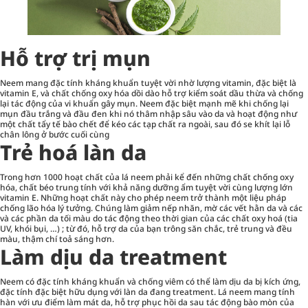
Hỗ trợ trị mụn
Neem mang đặc tính kháng khuẩn tuyệt vời nhờ lượng vitamin, đặc biệt là
vitamin E, và chất chống oxy hóa dồi dào hỗ trợ kiểm soát dầu thừa và chống
lại tác động của vi khuẩn gây mụn. Neem đặc biệt mạnh mẽ khi chống lại
mụn đầu trắng và đầu đen khi nó thâm nhập sâu vào da và hoạt động như
một chất tẩy tế bào chết để kéo các tạp chất ra ngoài, sau đó se khít lại lỗ
chân lông ở bước cuối cùng
Trẻ hoá làn da
Trong hơn 1000 hoạt chất của lá neem phải kể đến những chất chống oxy
hóa, chất béo trung tính với khả năng dưỡng ẩm tuyệt vời cùng lượng lớn
vitamin E. Những hoạt chất này cho phép neem trở thành một liệu pháp
chống lão hóa lý tưởng. Chúng làm giảm nếp nhăn, mờ các vết hằn da và các
và các phần da tối màu do tác động theo thời gian của các chất oxy hoá (tia
UV, khói bụi, …) ; từ đó, hỗ trợ da của bạn trông săn chắc, trẻ trung và đều
màu, thậm chí toả sáng hơn.
Làm dịu da treatment
Neem có đặc tính kháng khuẩn và chống viêm có thể làm dịu da bị kích ứng,
đặc tính đặc biệt hữu dụng với làn da đang treatment. Lá neem mang tính
hàn với ưu điểm làm mát da, hỗ trợ phục hồi da sau tác động bào mòn của