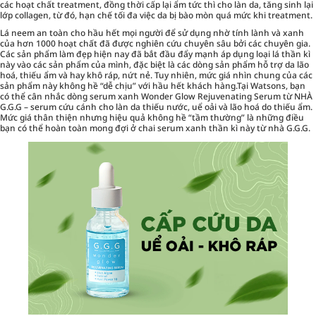
các hoạt chất treatment, đồng thời cấp lại ẩm tức thì cho làn da, tăng sinh lại
lớp collagen, từ đó, hạn chế tối đa việc da bị bào mòn quá mức khi treatment.
Lá neem an toàn cho hầu hết mọi người để sử dụng nhờ tính lành và xanh
của hơn 1000 hoạt chất đã được nghiên cứu chuyên sâu bởi các chuyên gia.
Các sản phẩm làm đẹp hiện nay đã bắt đầu đẩy mạnh áp dụng loại lá thần kì
này vào các sản phẩm của mình, đặc biệt là các dòng sản phẩm hỗ trợ da lão
hoá, thiếu ẩm và hay khô ráp, nứt nẻ. Tuy nhiên, mức giá nhìn chung của các
sản phẩm này không hề “dễ chịu” với hầu hết khách hàng.Tại Watsons, bạn
có thể cân nhắc dòng serum xanh Wonder Glow Rejuvenating Serum từ NHÀ
G.G.G – serum cứu cánh cho làn da thiếu nước, uể oải và lão hoá do thiếu ẩm.
Mức giá thân thiện nhưng hiệu quả không hề “tầm thường” là những điều
bạn có thể hoàn toàn mong đợi ở chai serum xanh thần kì này từ nhà
G.G.G
.