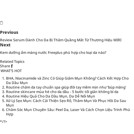
Previous
Review Serum Dành Cho Da Bị Thâm Quầng Mắt Từ Thương Hiệu MIRI
Next
Kem dưỡng ẩm màng nước Freeplus phù hợp cho loại da nào?
Related Topics
Share
WHAT’S HOT
BHA, Niacinamide và Zinc Có Giúp Giảm Mụn Không? Cách Kết Hợp Cho
Da Dầu Mụn
Routine chăm da tay chuẩn spa giúp đôi tay mềm mịn như ‘búp măng’
Routine skincare mùa hè cho da dầu - 5 bước tối giản không bí da
Routine Hiệu Quả Cho Da Dầu Mụn, Da Dễ Nổi Mụn
Xử Lý Sẹo Mụn: Cách Cải Thiện Sẹo Rỗ, Thâm Mụn Và Phục Hồi Da Sau
Mụn
Chăm Sóc Mụn Chuyên Sâu: Peel Da, Laser Và Cách Chọn Liệu Trình Phù
Hợp
*/?>