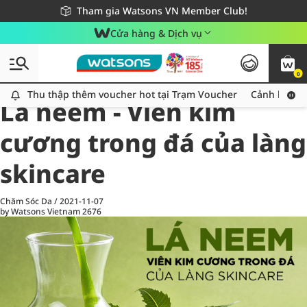
Giao hàng nhanh 24h - Áp dụng khu vực TP. Hồ Chí Minh
Miễn phí giao hàng cho đơn hàng từ 249,000Đ
Tham gia Watsons VN Member Club!
Cửa hàng & Dịch vụ
0
All
Chăm Sóc Cá Nhân
Ch
Thu thập thêm voucher hot tại Trạm Voucher
Thu thập thêm voucher hot tại Trạm Voucher
Cảnh báo An
Lá neem - Viên kim
cương trong đá của làng
skincare
Chăm Sóc Da
/
2021-11-07
by Watsons Vietnam
2676